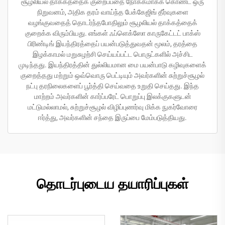
சூழலியல் தாக்கத்தைக் குறைப்பதை நோக்கமாகக் கொண்ட ஒரு
நிறுவனம், அதிக தரம் வாய்ந்த பேக்கேஜிங் தீர்வுகளை
வழங்குவதைத் தொடர்ந்தபோதிலும் சூழலியல் தாக்கத்தைக்
குறைக்க விரும்பியது. எங்கள் ஃப்ளெக்ஸோ காருகேட்டட் பாக்ஸ்
பிரிண்டிங் இயந்திரத்தைப் பயன்படுத்துவதன் மூலம், தரத்தை
இழக்காமல் மறுசுழற்சி செய்யப்பட்ட பொருட்களில் அச்சிட
முடிந்தது. இயந்திரத்தின் துல்லியமான மை பயன்பாடு கழிவுகளைக்
குறைத்தது மற்றும் ஒவ்வொரு பெட்டியும் அவர்களின் சுற்றுச்சூழல்
நட்பு தரநிலைகளைப் பூர்த்தி செய்வதை உறுதி செய்தது. இந்த
மாற்றம் அவர்களின் கார்ப்பரேட் பொறுப்பு இலக்குகளுடன்
மட்டுமல்லாமல், சுற்றுச்சூழல் விழிப்புணர்வு மிக்க நுகர்வோரை
ஈர்த்து, அவர்களின் சந்தை இருப்பை மேம்படுத்தியது.
தொடர்புடைய தயாரிப்புகள்