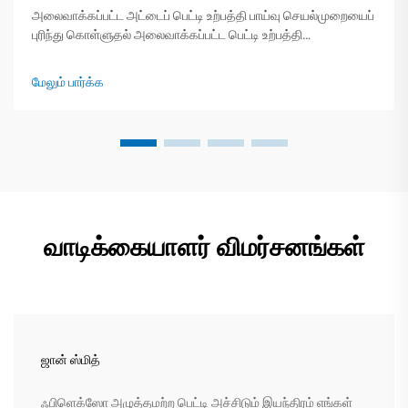
அலைவாக்கப்பட்ட அட்டைப் பெட்டி உற்பத்தி பாய்வு செயல்முறையைப்
புரிந்து கொள்ளுதல் அலைவாக்கப்பட்ட பெட்டி உற்பத்தி
செயல்முறையின் சுருக்கமான காட்சி படி படியாக ஒரு நவீன
அலைவாக்கப்பட்ட அட்டைப் பெட்டி உற்பத்தி வரிசை ஐந்து
மேலும் பார்க்க
முக்கியமான ... மூலம் மூல தாள் சுருள்களை பாதுகாப்பான
கட்டுமானப் பொருளாக மாற்றுகிறது
வாடிக்கையாளர் விமர்சனங்கள்
ஜான் ஸ்மித்
ஃபிளெக்ஸோ அழுத்தமற்ற பெட்டி அச்சிடும் இயந்திரம் எங்கள்