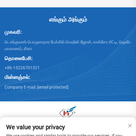
எங்கும் அங்கும்
முகவரி:
டொங்குவாங் பொருளாதார பேக்கிங் மெஷின் ஜோன், காங்சோ சிட்டி, ஹெபே
மாகாணம், சீனா
தொலைபேசி:
+86-15226701321
மின்னஞ்சல்:
Company E-mail:
[email protected]
We value your privacy
டொங்குவாங் ஹுவாயு கார்ட்டன் மெஷினரி கோ., லிமிடெட் இன் ©
2025 அனைத்து உரிமைகளும் பாதுகாக்கப்பட்டவை -
தனிமை
We use cookies and similar tools to provide our services. If you