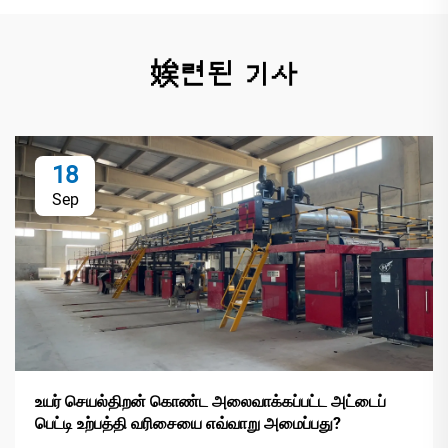
娭련된 기사
18
Sep
உயர் செயல்திறன் கொண்ட அலைவாக்கப்பட்ட அட்டைப்
பெட்டி உற்பத்தி வரிசையை எவ்வாறு அமைப்பது?