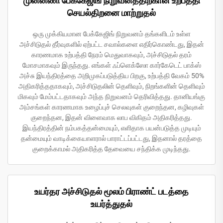
முன்னணி பேக்கேஜிங் நிறுவனத்திற்கான உற்பத்தி
செயல்திறனை மாற்றுதல்
ஒரு முக்கியமான பேக்கேஜிங் நிறுவனம் தங்களிடம் உள்ள
அச்சிடுதல் தீர்வுகளில் ஏற்பட்ட சவால்களை எதிர்கொண்டது, இதன்
காரணமாக உற்பத்தி நேரம் மெதுவாகவும், அச்சிடுதல் தரம்
மோசமாகவும் இருந்தது. எங்கள் ஃப்ளெக்ஸோ கார்கேடெட் பாக்ஸ்
அச்சு இயந்திரத்தை அறிமுகப்படுத்திய பிறகு, உற்பத்தி வேகம் 50%
அதிகரித்ததாகவும், அச்சிடுதலின் தெளிவும், நிறங்களின் தெளிவும்
மிகவும் மேம்பட்டதாகவும் அந்த நிறுவனம் தெரிவித்தது. தானியங்கு
அம்சங்கள் காரணமாக உழைப்புச் செலவுகள் குறைந்தன, கழிவுகள்
குறைந்தன, இதன் விளைவாக லாப விகிதம் அதிகரித்தது.
இயந்திரத்தின் நம்பகத்தன்மையும், எளிதாக பயன்படுத்த முடியும்
தன்மையும் வாடிக்கையாளரால் பாராட்டப்பட்டது, இதனால் தரத்தை
குறைக்காமல் அதிகரித்த தேவையை சந்திக்க முடிந்தது.
உயர்தர அச்சிடுதல் மூலம் பிராண்ட் படத்தை
உயர்த்துதல்