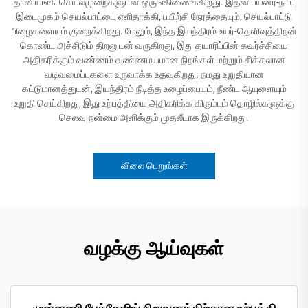
தானியங்கி செயல்முறைகளுடன் ஒருங்கிணைக்கிறது. இதன் பயனர்-நட்பு
இடைமுகம் செயல்பாட்டை எளிதாக்கி, பயிற்சி நேரத்தையும், செயல்பாட்டு
பிழைகளையும் குறைக்கிறது. மேலும், இந்த இயந்திரம் உயர்-தெளிவுத்திறன்
கொண்ட அச்சிடும் திறனுடன் வருகிறது, இது தயாரிப்பின் கவர்ச்சியை
அதிகரிக்கும் வண்ணம் வண்ணமயமான நிறங்கள் மற்றும் சிக்கலான
வடிவமைப்புகளை உருவாக்க உதவுகிறது. நமது உறுதியான
கட்டுமானத்துடன், இயந்திரம் நீடித்த உழைப்பையும், நீண்ட ஆயுளையும்
உறுதி செய்கிறது, இது உற்பத்தியை அதிகரிக்க விரும்பும் தொழில்களுக்கு
செலவு-நன்மை அளிக்கும் முதலீடாக இருக்கிறது.
விலை பெறுங்கள்
வழக்கு ஆய்வுகள்