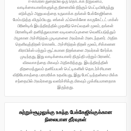
ஈ-காமர்ஸ் துறையில் ஒரு தொடக்க நிறுவனம்,
வாடிக்கையாளர்களுக்கு நினைவில் நிற்கும் பெட்டியிலிருந்து
எடுக்கும் அனுபவத்தை உருவாக்க தங்கள் பேக்கேஜிங்கை
மேம்படுத்த விரும்பியது. எங்கள் ஃப்ளெக்ஸோ காருகேட்டட் பாக்ஸ்
பிரிண்டிங் இயந்திரத்தில் முதலீடு செய்வதன் மூலம், தங்கள்
பிராண்டின் தனித்துவமான வடிவமைப்புகளை வெளிப்படுத்தும்
அழகான அச்சிடுதல் முடிவுகளை அவர்கள் அடைந்தனர். அதிக
தெளிவுத்திறன் கொண்ட அச்சிடுதல் திறன் மூலம், சிக்கலான
கிராபிக்ஸ் மற்றும் சூட்சுமான நிறங்களை அவர்கள் சேர்க்க
முடிந்தது, இது வாடிக்கையாளர் திருப்தி மற்றும் பிராண்ட்
விசுவாசத்தை மிகவும் அதிகரித்தது. இயந்திரத்தின்
திறமைத்துவம் தனிப்பயன் பெட்டிகளின் தொடர்ச்சியான
விநியோகத்தை பராமரிக்க உதவியது, இது போட்டித்தன்மை மிக்க
சந்தையில் அவர்களது வளர்ச்சிக்கு மிகவும் முக்கியமானதாக
இருந்தது.
சுற்றுச்சூழலுக்கு உகந்த பேக்கேஜிங்குக்கான
நிலையான தீர்வுகள்