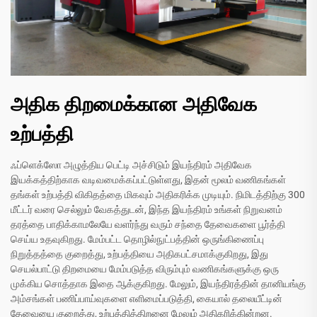
அதிக திறமைக்கான அதிவேக
உற்பத்தி
ஃப்ளெக்ஸோ அழுத்திய பெட்டி அச்சிடும் இயந்திரம் அதிவேக
இயக்கத்திற்காக வடிவமைக்கப்பட்டுள்ளது, இதன் மூலம் வணிகங்கள்
தங்கள் உற்பத்தி விகிதத்தை மிகவும் அதிகரிக்க முடியும். நிமிடத்திற்கு 300
மீட்டர் வரை செல்லும் வேகத்துடன், இந்த இயந்திரம் உங்கள் நிறுவனம்
தரத்தை பாதிக்காமலேயே வளர்ந்து வரும் சந்தை தேவைகளை பூர்த்தி
செய்ய உதவுகிறது. மேம்பட்ட தொழில்நுட்பத்தின் ஒருங்கிணைப்பு
நிறுத்தத்தை குறைத்து, உற்பத்தியை அதிகபட்சமாக்குகிறது, இது
செயல்பாட்டு திறமையை மேம்படுத்த விரும்பும் வணிகங்களுக்கு ஒரு
முக்கிய சொத்தாக இதை ஆக்குகிறது. மேலும், இயந்திரத்தின் தானியங்கு
அம்சங்கள் பணிப்பாய்வுகளை எளிமைப்படுத்தி, கையால் தலையீட்டின்
தேவையை குறைத்து, உற்பத்தித்திறனை மேலும் அதிகரிக்கின்றன.