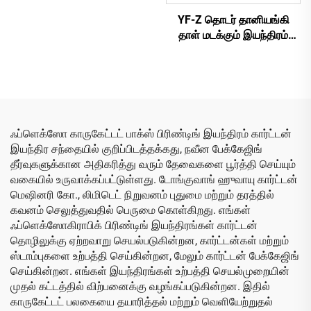
வெற்றிடம் அதிக
YF-Z தொடர் தானியங்கி
தெளிவுத்திறன் கொண்ட
தாள் மடக்கும் இயந்திரம்
அச்சிடும் இடைவெளி
தானியங்கி கட்டு
உருவாக்கும் அடிப்படை
இயந்திரத்துடன்
வெட்டும் இயந்திரம்
(வெற்றிடம் மாற்ற கீழ்
அச்சிடுதல்)
ஃப்ளெக்ஸோ காருகேட்டட் பாக்ஸ் பிரிண்டிங் இயந்திரம் கார்ட்டன்
இயந்திர சந்தையில் குறிப்பிடத்தக்கது, நவீன பேக்கேஜிங்
தீர்வுகளுக்கான அதிகரித்து வரும் தேவைகளை பூர்த்தி செய்யும்
வகையில் உருவாக்கப்பட்டுள்ளது. டோங்குவாங் ஹுவாயு கார்ட்டன்
மெஷினரி கோ., லிமிடெட் நிறுவனம் புதுமை மற்றும் தரத்தில்
கவனம் செலுத்துவதில் பெருமை கொள்கிறது. எங்கள்
ஃப்ளெக்ஸோகிராபிக் பிரிண்டிங் இயந்திரங்கள் கார்ட்டன்
தொழிலுக்கு ஏற்றவாறு செயல்படுகின்றன, கார்ட்டன்கள் மற்றும்
ஸ்டாம்புகளை உற்பத்தி செய்கின்றன, மேலும் கார்ட்டன் பேக்கேஜிங்
செய்கின்றன. எங்கள் இயந்திரங்கள் உற்பத்தி செயல்முறையின்
முதல் கட்டத்தில் விற்பனைக்கு வழங்கப்படுகின்றன. இதில்
காருகேட்டட் பலகையை தயாரித்தல் மற்றும் வெளியேற்றுதல்