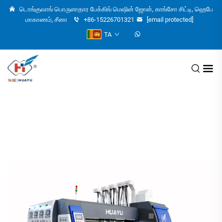
டொங்குவாங் பொருளாதார பேக்கிங் மெஷின் ஜோன், காங்சோ சிட்டி, ஹெபே
மாகாணம், சீனா
+86-15226701321
[email protected]
TA