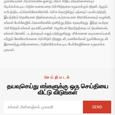
முக்கியமான அம்சங்களில் ஒன்று, மிகச் சிறிய விவரங்களையும்
பிடிக்கக்கூடிய அதிக-வரையறை அச்சிடுதலை உருவாக்கும் திறன் ஆகும்.
சமீபத்திய ஃப்ளெக்ஸோகிராபிக் அச்சு தொழில்நுட்பத்தைப் பயன்படுத்தி,
இயந்திரம் தெளிவான நிறங்களையும், கூர்மையான கிராபிக்ஸையும் வழங்கி,
உங்கள் பேக்கேஜிங் அலமாரிகளில் தனித்து நிற்க உதவுகிறது. இந்த உயர்தர
அச்சிடுதல் உங்கள் தயாரிப்புகளின் அழகியல் தோற்றத்தை மட்டுமல்லாமல்,
உங்கள் பிராண்ட் படத்தையும் வலுப்படுத்துகிறது. சிக்கலான வடிவமைப்புகள்
மற்றும் லோகோக்களை அச்சிடும் திறனுடன், வணிகங்கள் நுகர்வோருடன்
இணைந்து விற்பனையை அதிகரிக்கக்கூடிய பேக்கேஜிங்கை உருவாக்க
முடியும்.
செய்திமடல்
தயவுசெய்து எங்களுக்கு ஒரு செய்தியை
விட்டு விடுங்கள்