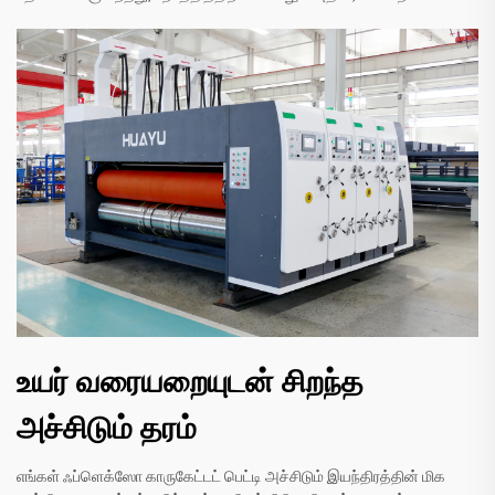
உயர் வரையறையுடன் சிறந்த
அச்சிடும் தரம்
எங்கள் ஃப்ளெக்ஸோ காருகேட்டட் பெட்டி அச்சிடும் இயந்திரத்தின் மிக