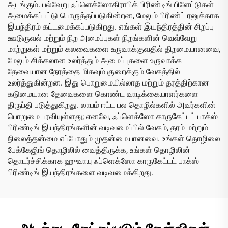
அடங்கும். பல்வேறு ஃப்ளெக்ஸோகிராபிக் பிரிண்டிங் பிளேட்டுகள்
அமைக்கப்பட்டு பொருத்தப்படுகின்றன, மேலும் பிரிண்ட் ரனுக்காக
இயந்திரம் கட்டமைக்கப்படுகிறது. எங்கள் இயந்திரத்தின் சிறப்பு
ஊடுருவல் மற்றும் நிற அமைப்புகள் நிறங்களின் வெவ்வேறு
மாற்றுகள் மற்றும் கலவைகளை உருவாக்குவதில் திறமையானவை,
மேலும் சிக்கலான உலர்த்தும் அமைப்புகளை உருவாக்க
தேவையான நேரத்தை மிகவும் குறைக்கும் வேகத்தில்
உலர்த்துகின்றன. இது பொறுமையில்லாத மற்றும் தரத்திற்கான
கடுமையான தேவைகளை கொண்ட வாடிக்கையாளர்களை
திருப்தி படுத்துகிறது. லாபம் ஈட்ட பல தொழில்களில் அவர்களின்
பொறுமை பரவியுள்ளது; எனவே, ஃப்ளெக்ஸோ காருகேட்டட் பாக்ஸ்
பிரிண்டிங் இயந்திரங்களின் வடிவமைப்பில் வேகம், தரம் மற்றும்
நிலைத்தன்மை எப்போதும் முதன்மையானவை. உங்கள் தொழிலை
பேக்கேஜிங் தொழிலில் வைத்திருக்க, உங்கள் தொழிலின்
தொடர்ச்சிக்காக ஹுவாயு ஃப்ளெக்ஸோ காருகேட்டட் பாக்ஸ்
பிரிண்டிங் இயந்திரங்களை வடிவமைக்கிறது.