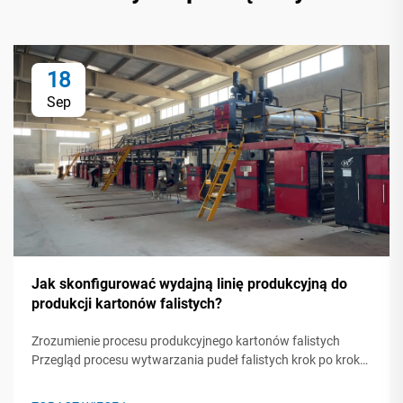
18
Sep
Jak skonfigurować wydajną linię produkcyjną do
produkcji kartonów falistych?
Zrozumienie procesu produkcyjnego kartonów falistych
Przegląd procesu wytwarzania pudeł falistych krok po kroku
Nowoczesna linia produkcyjna kartonów falistych
przekształca zwoje papieru w opakowania ochronne poprzez