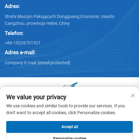
Adres:
Strefa Maszyn Pakujących Dongguang Economic, miasto
Cangzhou, prowincja Hebei, Chiny
Telefon:
+86-15226701321
Adres e-mail:
Company E-mail:
[email protected]
We value your privacy
Prawa autorskie © 2025 by Dongguang Huayu Carton
We use cookies and similar tools to provide our services. If you
Machinery Co., Ltd. -
Polityka prywatności
don't want to accept all cookies, click Personalize cookies.
Accept all
Personalize cookies