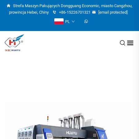
Strefa Maszyn Pakujących Dongguang Economic, miasto Cangzhou,
prowincja Hebei, Chiny
+86-15226701321
[email protected]
PL