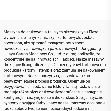
składania i klejenia z
maszyna do cięcia
maszyną do pakowania
matrycowego (Transfer
próżniowy z drukowaniem
w dół)
Maszyna do drukowania falistych skrzynek typu Flexo
wyróżnia się na rynku maszyn kartonowych, została
stworzona, aby sprostać rosnącym potrzebom
nowoczesnych rozwiązań pakowaniowych. Dongguang
Huayu Carton Machinery Co., Ltd. z dumą podkreśla, że
koncentruje się na innowacjach i jakości. Nasze maszyny
drukujące flexograficznie służą przemysłowi kartonowemu,
produkują kartony i stemple oraz zajmują się pakowaniem
kartonowym. Nasze maszyny są sprzedawane na
pierwszym etapie procesu produkcji. Obejmuje on
przygotowanie i podawanie tektury falistej. Ustawia się i
montuje różne płyty drukowe flexograficzne, a następnie
konfiguruje maszynę do serii drukarskiej. Specjalistyczne
systemy dozujące farby i barw naszej maszyny doskonale
radzą sobie z tworzeniem różnorodnych odcieni i