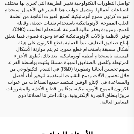
تواصل التطورات التكنولوجية تغيير الطريقة التي تُجري بها مختلف
الصناعات أعمالها. وتشمل جوانب هذا التغيير في الأعمال استخدام
عبوات كرتون مموج أتوماتيكية. تُصنع العبوات الناتجة من أنظمة
العلب المموجة الأوتوماتيكية باستخدام تقنيات حديثة، وقابلة
للدمج، ومزودة بحفر عالية السرعة باستخدام الحاسب (CNC).
توفر الأنظمة والآلات الأوتوماتيكية كفاءة وجودة قصوى فيما يتعلق
بإنتاج صناديق التغليف. تبدأ العملية بقطع الكرتون على هيئة
أشكال مسبقة باستخدام قطع مموج، ثم يتم موازنة الأشكال
المسبقة باستخدام أنظمة أوتوماتيكية. بعد ذلك، تُطوى الأجزاء
المرتبطة وتُلصق بالصناديق المهيأة مسبقًا وتُثبت بواسطة الغراء.
يسهم تحسين أبحاثنا وتطويرنا (R&D) في التقدم التكنولوجي من
خلال تحسين الآلات ودمج التقنيات المتقدمة لتوفير أداء أفضل
والمساعدة في الإنتاج الوفير. تستفيد جميع الصناعات من عبوات
الكرتون المموج الأوتوماتيكية، بدءًا من قطاع الأغذية والمشروبات
مرورًا بنطاق التجارة الإلكترونية. وذلك احترامًا لعملائنا ذوي
المعايير العالية.