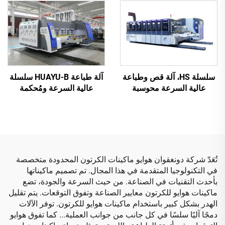
تغليف أوتوماتيكية
بالكامل (طباعة علوية بنقل
فراغي)
سلسلة HS، آلة قص وطباعة
آلة طباعة HUAYU-B سلسلة
عالية السرعة محوسبة
عالية السرعة ومُحكمة
بالكامل مع نقل فراغي
التشغيل الآلي بالكامل
بالكامل (طباعة علوية بنقل
فراغي)
تُعَدّ شركة دونغقوان هوايو ماكينات الكرتون المحدودة متخصصة
في التكنولوجيا المتقدمة في هذا المجال. تم تصميم ماكيناتها
بأحدث التقنيات في الصناعة. من حيث السرعة والجودة، تضع
ماكينات هوايو للكرتون معايير الصناعة وتفوق التوقعات. يتم تقليل
الهدر بشكل كبير باستخدام ماكينات هوايو للكرتون. توفر الآلات
دمجًا آليًا سلسًا في كل جانب من جوانب العملية... كما تفوق هوايو