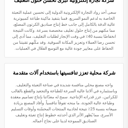
شركة تجارة إلكترونية كبرى تُحسّن حلول التغليف
سعى أحد رواد التجارة الإلكترونية الدولية إلى تحسين عملية التعبئة
الخاصة به لدعم النمو السريع. قمنا بتنفيذ ماكينة طباعة كمبيوترية
عالية الدقة بالكامل إلى جانب خط إنتاج صناديق الكرتون المضلع،
مما مكنهم من إنتاج حلول تغليف مخصصة بسرعة. وكانت النتيجة
انخفاضًا بنسبة 40٪ في وقت الإنجاز لطلبات التغليف، مما أدى إلى
تحسن رضا العملاء وتعزيز المكانة السوقية. وقد مكّنهم تقنيتنا من
الحفاظ على معايير جودة عالية مع التوسع الفعّال في العمليات.
شركة محلية تعزز تنافسيتها باستخدام آلات متقدمة
واجه مصنع محلي منافسة شديدة في صناعة التعبئة والتغليف.
وباستثماره في آلاتنا عالية السرعة للطباعة والتجعيد والقطع بالقالب
للكراتين، عزز قدراته الإنتاجية. سمح له معدّاتنا بإنتاج تصاميم معقدة
وطباعة عالية الجودة، ما منحه تفوقاً تنافسياً. وأفاد المصنع بزيادة
مبيعاته بنسبة 25٪ نتيجة لجاذبية المنتجات المحسّنة وأوقات التسليم
الأسرع، مما يُظهر الأثر الذي أحدثته خطوط إنتاج تعبئة وتغليف
الصناديق المموجة لدينا على نجاح أعماله.