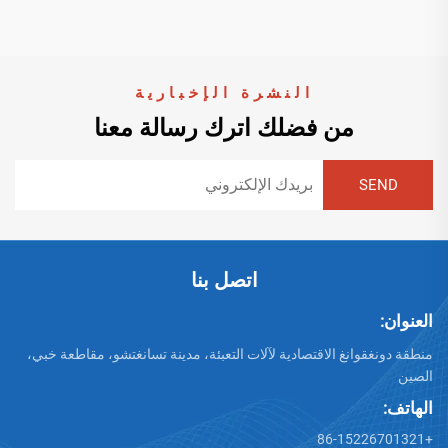
النشرة الإخبارية
من فضلك اترك رسالة معنا
اتصل بنا
العنوان:
منطقة دونغقوانغ الاقتصادية لآلات التعبئة، مدينة تسانغتشو، مقاطعة خبي،
الصين
الهاتف:
+86-15226701321