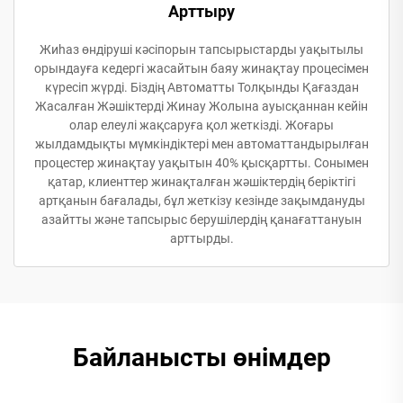
Арттыру
Жиһаз өндіруші кәсіпорын тапсырыстарды уақытылы
орындауға кедергі жасайтын баяу жинақтау процесімен
күресіп жүрді. Біздің Автоматты Толқынды Қағаздан
Жасалған Жәшіктерді Жинау Жолына ауысқаннан кейін
олар елеулі жақсаруға қол жеткізді. Жоғары
жылдамдықты мүмкіндіктері мен автоматтандырылған
процестер жинақтау уақытын 40% қысқартты. Сонымен
қатар, клиенттер жинақталған жәшіктердің беріктігі
артқанын бағалады, бұл жеткізу кезінде зақымдануды
азайтты және тапсырыс берушілердің қанағаттануын
арттырды.
Байланысты өнімдер