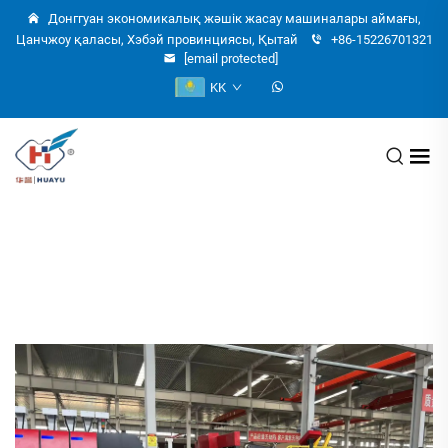
Донггуан экономикалық жәшік жасау машиналары аймағы,
Цанчжоу қаласы, Хэбэй провинциясы, Қытай
+86-15226701321
[email protected]
KK