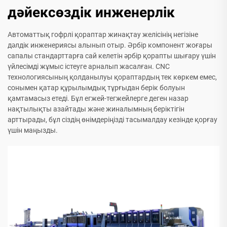
дәйексөздік инженерлік
Автоматтық гофрлі қораптар жинақтау желісінің негізіне
дәлдік инженериясы алынып отыр. Әрбір компонент жоғары
сапалы стандарттарға сай келетін әрбір қорапты шығару үшін
үйлесімді жұмыс істеуге арналып жасалған. CNC
технологиясының қолданылуы қораптардың тек көркем емес,
сонымен қатар құрылымдық тұрғыдан берік болуын
қамтамасыз етеді. Бұл егжей-тегжейлерге деген назар
нақтылықты азайтады және жиналымның беріктігін
арттырады, бұл сіздің өнімдеріңізді тасымалдау кезінде қорғау
үшін маңызды.