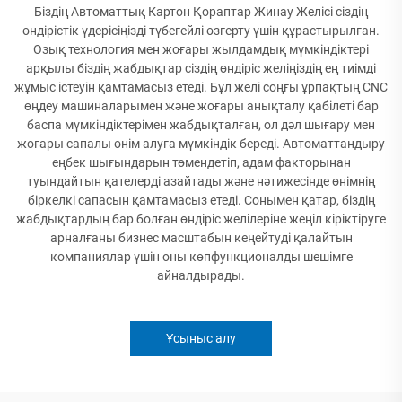
Біздің Автоматтық Картон Қораптар Жинау Желісі сіздің
өндірістік үдерісіңізді түбегейлі өзгерту үшін құрастырылған.
Озық технология мен жоғары жылдамдық мүмкіндіктері
арқылы біздің жабдықтар сіздің өндіріс желіңіздің ең тиімді
жұмыс істеуін қамтамасыз етеді. Бұл желі соңғы ұрпақтың CNC
өңдеу машиналарымен және жоғары анықталу қабілеті бар
баспа мүмкіндіктерімен жабдықталған, ол дәл шығару мен
жоғары сапалы өнім алуға мүмкіндік береді. Автоматтандыру
еңбек шығындарын төмендетіп, адам факторынан
туындайтын қателерді азайтады және нәтижесінде өнімнің
біркелкі сапасын қамтамасыз етеді. Сонымен қатар, біздің
жабдықтардың бар болған өндіріс желілеріне жеңіл кіріктіруге
арналғаны бизнес масштабын кеңейтуді қалайтын
компаниялар үшін оны көпфункционалды шешімге
айналдырады.
Ұсыныс алу