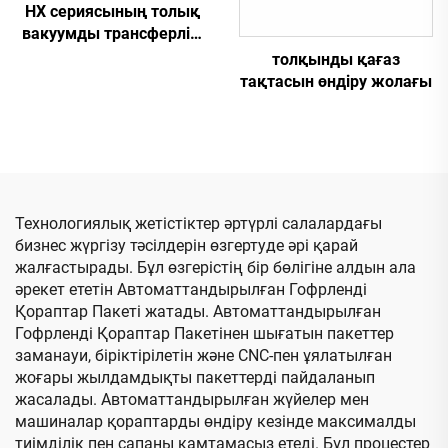
HX сериясының толық
вакуумды трансферлік,
толық
толқынды қағаз
компьютерлендірілген,
тақтасын өндіру жолағы
төменгі баспадан
қағазды жоғары жақтау
және желімдеу,
байланымы бар машина
(Вакуумды трансферлік
төменгі баспа)
Технологиялық жетістіктер әртүрлі салалардағы
бизнес жүргізу тәсілдерін өзгертуде әрі қарай
жалғастырады. Бұл өзгерістің бір бөлігіне алдын ала
әрекет ететін Автоматтандырылған Гофрленді
Қораптар Пакеті жатады. Автоматтандырылған
Гофрленді Қораптар Пакетінен шығатын пакеттер
заманауи, біріктірілетін және CNC-пен ұялатылған
жоғары жылдамдықты пакеттерді пайдаланып
жасалады. Автоматтандырылған жүйелер мен
машиналар қораптарды өндіру кезінде максималды
тиімділік пен сапаны қамтамасыз етеді. Бұл процестер