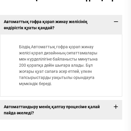
Автоматтық гофра қорап жинау желісінің
өндірістік қуаты қандай?
Біздің Автоматтық гофра қорап жинау
желісі қорап дизайнның сипаттамалары
мен күрделілігіне байланысты минутына
200 қорапқа дейін шығара алады. Бұл
жоғары қуат сапаға әсер етпей, үлкен
тапсырыстарды уақытылы орындауға
мүмкіндік береді.
Автоматтандыру менің қаптау процесіме қалай
пайда әкеледі?