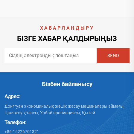
ХАБАРЛАНДЫРУ
БІЗГЕ ХАБАР ҚАЛДЫРЫҢЫЗ
Бізбен байланысу
Адрес:
Донггуан экономикалық жәшік жасау машиналары аймағы,
Цанчжоу қаласы, Хэбэй провинциясы, Қытай
Телефон:
+86-15226701321