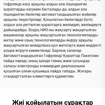
гофрленді кесу арқылы алдын ала пішінделген
қораптарды кесумен басталады да, алдын ала
пішінделген бөліктер автоматтандырылған жүйелер
арқылы теңестіріледі. Қосылатын бөліктерді бүгіп,
алдын ала реттелген қораптарға желімдеп, желімдеуге
дайындайды. Біздің НИО-ны жақсарту жаңартылған
машиналар арқылы жақсартылған технологияларды
енгізу және озық технологияларды ендіру арқылы
жақсартылған өнімділікке қол жеткізуге және өндірісті
асыра өсіруге көмектеседі. Барлық салалар
Автоматтандырылған Гофрленді Қораптар Пакетінен
пайда көреді, оның ішінде тамақ және сусындар
саласы электронды коммерция диапазонына
қосылған үлкен қосымша пайда табады. Жоғары
стандартталған клиенттерге құрметпен.
Жиі қойылатын сұрақтар