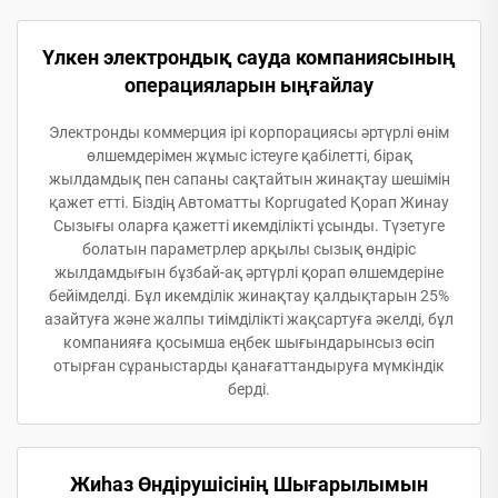
Үлкен электрондық сауда компаниясының
операцияларын ыңғайлау
Электронды коммерция ірі корпорациясы әртүрлі өнім
өлшемдерімен жұмыс істеуге қабілетті, бірақ
жылдамдық пен сапаны сақтайтын жинақтау шешімін
қажет етті. Біздің Автоматты Корrugated Қорап Жинау
Сызығы оларға қажетті икемділікті ұсынды. Түзетуге
болатын параметрлер арқылы сызық өндіріс
жылдамдығын бұзбай-ақ әртүрлі қорап өлшемдеріне
бейімделді. Бұл икемділік жинақтау қалдықтарын 25%
азайтуға және жалпы тиімділікті жақсартуға әкелді, бұл
компанияға қосымша еңбек шығындарынсыз өсіп
отырған сұраныстарды қанағаттандыруға мүмкіндік
берді.
Жиһаз Өндірушісінің Шығарылымын