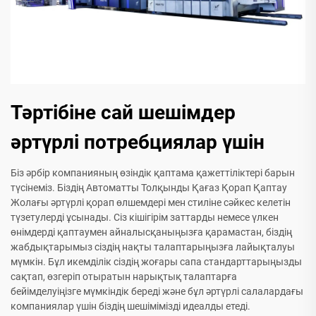
Тәртібіне сай шешімдер
әртүрлі потребциялар үшін
Біз әрбір компанияның өзіндік қаптама қажеттіліктері барын
түсінеміз. Біздің Автоматты Толқынды Қағаз Қорап Қаптау
Жолағы әртүрлі қорап өлшемдері мен стиліне сәйкес келетін
түзетулерді ұсынады. Сіз кішігірім заттарды немесе үлкен
өнімдерді қаптаумен айналысқаныңызға қарамастан, біздің
жабдықтарымыз сіздің нақты талаптарыңызға лайықталуы
мүмкін. Бұл икемділік сіздің жоғары сапа стандарттарыңызды
сақтап, өзгеріп отыратын нарықтық талаптарға
бейімделуіңізге мүмкіндік береді және бұл әртүрлі салалардағы
компаниялар үшін біздің шешімімізді идеалды етеді.