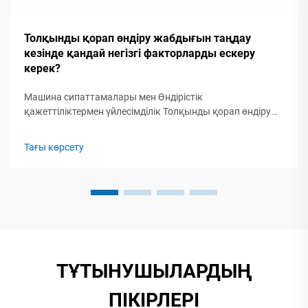
Толқынды қорап өндіру жабдығын таңдау
кезінде қандай негізгі факторларды ескеру
керек?
Машина сипаттамалары мен Өндірістік
қажеттіліктермен үйлесімділік Толқынды қорап өндіру
машиналарының негізгі сипаттамаларын түсіну
Толқынды қорап өндіру жабдығын таңдау техникалық
Тағы көрсету
сипаттамалар мен операциялық қажеттіліктер
арасында дәл сәйкестікті талап етеді...
ТҰТЫНУШЫЛАРДЫҢ
ПІКІРЛЕРІ