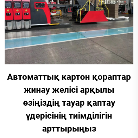
Автоматтық картон қораптар
жинау желісі арқылы
өзіңіздің тауар қаптау
үдерісінің тиімділігін
арттырыңыз