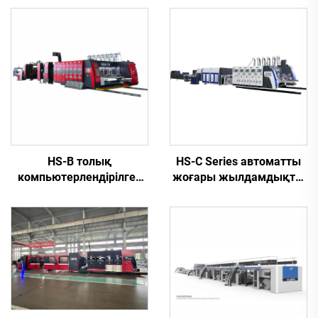
HS-B толық
HS-C Series автоматты
компьютерлендірілген
жоғары жылдамдықты
жүйесі жоғары
басып шығару, желімдеу
жылдамдықта жұмыс
және автоматты түрде
істейтін автоматты
байлап тастайтын
басып шығару және
машина
желімдеу машинасы