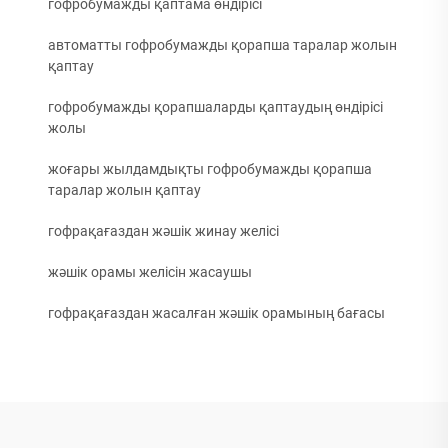
гофробумажды қаптама өндірісі
автоматты гофробумажды қорапша таралар жолын
қаптау
гофробумажды қорапшаларды қаптаудың өндірісі
жолы
жоғары жылдамдықты гофробумажды қорапша
таралар жолын қаптау
гофрақағаздан жәшік жинау желісі
жәшік орамы желісін жасаушы
гофрақағаздан жасалған жәшік орамының бағасы