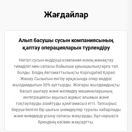
Жағдайлар
Алып басушы сусын компаниясының
қаптау операцияларын түрлендіру
Негізгі сусын өндіруші компания өзінің жинақтау
тиімділігі мен сапасы бойынша қиыншылықтарға тап
болды. Біздің Автоматтылықты Корrugated Қорап
Жинау Сызығын енгізу арқасында олар өндіріс
жылдамдығын 30% арттырды. Жоғары жылдамдықты
басып шығару және желімдеу машиналарының
интеграциясы ақысыз жұмыс ағымын және
тоқтауларды азайтуды қамтамасыз етті. Тапсырыс
беруші белгілі бір шығын үнемдеулер туралы хабарлады
және өнімдерді ұсыну сапасы жақсарды, бұл нарықта
брендінің кесімін жақсартты.