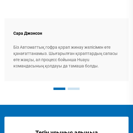
Сара Джонсон
Біз Автоматтық гофра қорап жинау желісімен өте
қанағаттанамыз. Шығарылған қораптардың сапасы
өте жақсы, ал процесс бойынша Huayu
командасының қолдауы да тамаша болды.
Тегін ұсыныс алыңыз