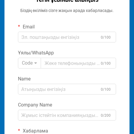
Біздің өкіліміз сізге жақын арада хабарласады.
Email
0/100
Ұялы/WhatsApp
Code
0/100
Name
0/100
Company Name
0/200
Хабарлама