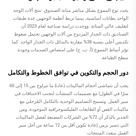
يحدد نوع المموج بشكل مباشر متانة الصندوق. تنتج آلات الوجه
الواحد بطانات أساسية، بينما تربط أنظمة الوجهين عدة طبقات
لتغليف عالي المتانة. ووجدت دراسة صناعية لعام 2023 أن
الصناديق ذات الجدار المزدوج من آلات الوجهين تحتمل ضغوط
تكديس أعلى بنسبة 38% مقارنة بالبدائل ذات الجدار الواحد. كما
تؤثر أنماط المموج (أ، ب، ج) على امتصاص الصدمات وجودة
سطح الطباعة.
دور الحجم والتكوين في توافق الخطوط والتكامل
يجب أن تتماشى أحجام الماكينات (عادةً ما تتراوح بين 15 إلى 60
مترًا في الطول) مع تصميمات المنشآت لتجنب الاختناقات في
سير العمل. وتسمح التصاميم الوحدية بالتكامل المُرحلي مع
ماكينات القص أو الطابعات الفليكسوجرافية الموجودة. ومن
الجدير بالذكر أن 72% من الشركات المصنعة تُفضل الماكينات
التي تتميز بزمن إعادة تكوين أقل من 12 ساعة من أجل سير
العمل متعدد المنتجات.