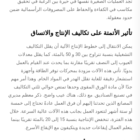
تجد العمليات الصغيرة نفسها في حيرة بين الرغبة في تحقيق
مكاسب في الكفاءة والحفاظ على المصروفات الرأسمالية ضمن
حدود معقولة.
تأثير الأتمتة على تكاليف الإنتاج والاتساق
يمكن الانتقال إلى خطوط الإنتاج الآلية أن يقلل التكاليف
التشغيلية بنسبة تتراوح بين 30 و 50 بالمئة، كما يقلل معدلات
العيوب إلى النصف تقريبًا مقارنة بما يحدث عند القيام بالعمل
يدويًا. تأتي هذه الآلات مزودة بمحركات توفر الطاقة وأجهزة
استشعار دقيقة للغاية تقلل الهدر في المواد الخام. وهذا أمر مهم
جدًا لأن مادة الورق المقوى وحدها تمتص حوالي ثلثي التكاليف
في تصنيع الصناديق. مع ذلك، هناك عيب واضح. ذكر معظم مديري
المصانع الذين تحدثنا إليهم أن فرق العمل عادةً تحتاج إلى خمسة
أو ستة أشهر لتتعود العمل بجانب هذه الآلات عالية السرعة. خلال
هذه الفترة، تنخفض الإنتاجية بنسبة 15 إلى 20 بالمئة تقريبًا بينما
يتعلم العمال إيقاعات جديدة ويتكيفون مع الإيقاع الأسرع.