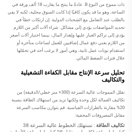
ذات مموج من النوع B. عادةً ما ينتج ما يقارب 18 ألف ورقة في
الساعة، وهو ما قد يكون كافيًا إذا كانت السوق محلية، لكنه لا يفي
بالطلب عند التعامل مع الشحنات الدولية. إن ارتكاب خطأ في
تحديد المواصفات يؤدي إلى مشاكل. شراء آلات أكبر من اللازم
يؤدي إلى تراكم الغبار عليها وإهدار المال، بينما اختيار آلات أصغر
من اللازم يعني دفع عمال إضافيين للعمل لساعات متأخرة أو
استقدام نوبات عمل ثانية، وهي أمور لا يرغب أحد في تحمّلها
خلال فترات الضغط المالي.
تحليل سرعة الإنتاج مقابل الكفاءة التشغيلية
والتكاليف
تقلل المموجات عالية السرعة (300+ متر خطي/الدقيقة) من
تكاليف العمالة لكل وحدة ولكنها تزيد من استهلاك الطاقة بنسبة
20% مقارنة بالطرازات القياسية. قم بتوازن مكاسب السرعة
مقابل المصروفات المخفية:
تكاليف الطاقة
: تستهلك الخطوط عالية السرعة 38