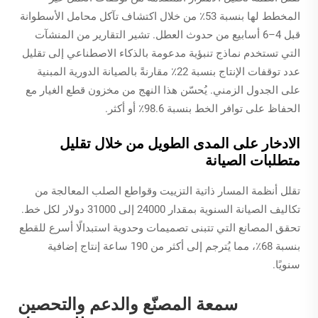
المخطط لها بنسبة 53٪ من خلال اكتشاف تآكل محامل الأسطوانة
قبل 4–6 أسابيع من حدوث العطل. تشير التقارير من المنشآت
التي تستخدم نماذج تنبؤية مدعومة بالذكاء الاصطناعي إلى تقليل
عدد توقفات الإنتاج بنسبة 22٪ مقارنةً بالصيانة الدورية المبنية
على الجدول الزمني. يُحسّن هذا النهج من مخزون قطع الغيار مع
الحفاظ على توافر الخط بنسبة 98.6٪ أو أكثر.
الادخار على المدى الطويل من خلال تقليل
متطلبات الصيانة
تقلل أنظمة المسار ذاتية التزييت وقواطع الصلب المعالجة من
تكاليف الصيانة السنوية بمقدار 24000 إلى 31000 دولار لكل خط.
تحقق المصانع التي تتبنى تصميمات وحدوية استبدالًا أسرع للقطع
بنسبة 68٪، مما يُترجم إلى أكثر من 190 ساعة إنتاج إضافية
سنويًا.
سمعة المصنّع والدعم والتحصين