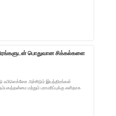
திரங்கள் சிறப்பாக செயல்படுகின்றன...
ந்திரங்களுடன் பொதுவான சிக்கல்களை
ட்டு ஃபிளெக்ஸோ அச்சிடும் இயந்திரங்கள்
ம்பகத்தன்மை மற்றும் பராமரிப்புக்கு எளிதாக
க்கிறோம். இருப்பினும், சிறந்த உபகரணங்கள் கூட
...