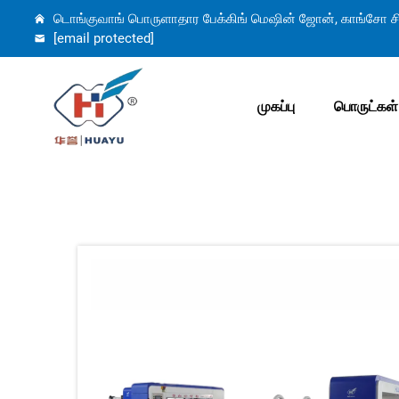
டொங்குவாங் பொருளாதார பேக்கிங் மெஷின் ஜோன், காங்சோ சி
[email protected]
முகப்பு
பொருட்கள்