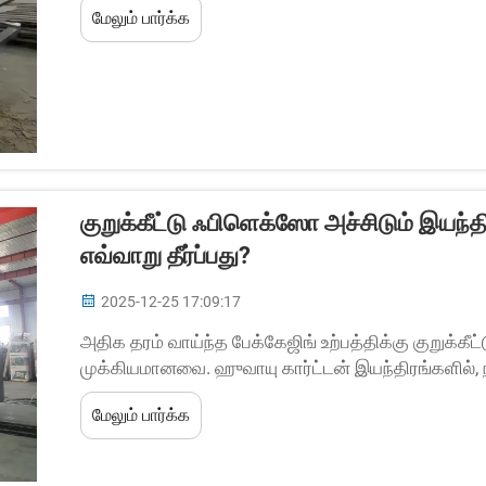
மேலும் பார்க்க
கட்டுப்பாடுகளைக் கொண்டுள்ளன. பெரும்பாலான இயந்
குறுக்கீட்டு ஃபிளெக்ஸோ அச்சிடும் இய
எவ்வாறு தீர்ப்பது?
2025-12-25 17:09:17
அதிக தரம் வாய்ந்த பேக்கேஜிங் உற்பத்திக்கு குறுக்கீ
முக்கியமானவை. ஹுவாயு கார்ட்டன் இயந்திரங்களில், ந
இருக்கும்படி நாங்கள் எங்கள் இயந்திரங்களை வடிவமை
மேலும் பார்க்க
பொதுவான செயல்பாட்டு சவால்களை எதிர்கொள்ளலாம்