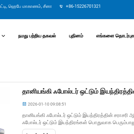
ட்டி, ஹெபே மாகாணம், சீனா
+86-15226701321
நமது பற்றிய தகவல்
புதினம்
எங்களை தொடர்புக
தானியங்கி ஃபோல்டர் ஒட்டும் இயந்திரத்
2026-01-10 09:08:51
தானியங்கி ஃபோல்டர் ஒட்டும் இயந்திரத்தின் சராசரி ஆ
ஃபோல்டர் ஒட்டும் இயந்திரங்கள் பொதுவாக பெரும்பா
இருக்கும். ஆனால் இது மாறாதது அல்ல. உண்மையான ஆயு