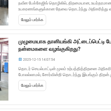
நவீன பேக்கேஜிங் தொழிலில், திறமையான, உயர்தரமான 
உபகரணங்களுக்கான தேவை தொடர்ந்து அதிகரித்து வருக
வரிசைகளில் முக்கிய உபகரணமாக, தானியங்கி பிரிண்டர் 
மேலும் பார்க்க
முழுமையாக தானியங்கி அட்டைப்பெட்டி பே
நன்மைகளை வழங்குகிறது?
2025-12-15 14:07:54
தொடர் செயல்பாட்டின் மூலம் உற்பத்தித்திறனை அதிகர
போலல்லாமல், சோர்வின்றி தொடர்ந்து இயங்கும் திறன்
இயந்திரத்தின் முக்கிய நன்மைகளில் ஒன்றாகும். இந
மேலும் பார்க்க
ஆயிரக்கணக்கான...