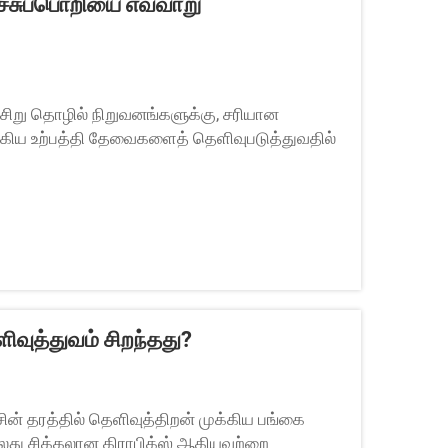
ச்சுப்பொறியை எவ்வாறு
 சிறு தொழில் நிறுவனங்களுக்கு, சரியான
ுக்கிய உற்பத்தி தேவைகளைத் தெளிவுபடுத்துவதில்
் உபகரணங்களில் அதிகம் முதலீடு செய்வதைத்
கொள்வதைத் தவிர்க்கிறது...
ளிவுத்துவம் சிறந்தது?
சின் தரத்தில் தெளிவுத்திறன் முக்கிய பங்கை
்லது சிக்கலான கிராபிக்ஸ் ஆகியவற்றை