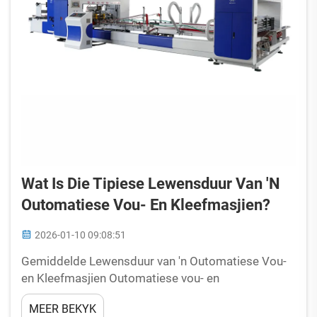
Wat Is Die Tipiese Lewensduur Van 'n
Outomatiese Vou- En Kleefmasjien?
2026-01-10 09:08:51
Gemiddelde Lewensduur van 'n Outomatiese Vou-
en Kleefmasjien Outomatiese vou- en
kleefmasjiene wat goed versorg word, duur
MEER BEKYK
gewoonlik tussen 10 en 15 jaar in die meeste