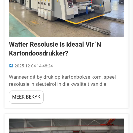
Watter Resolusie Is Ideaal Vir 'n
Kartondoosdrukker?
2025-12-04 14:48:24
Wanneer dit by druk op kartonbokse kom, speel
resolusie 'n sleutelrol in die kwaliteit van die
drukwerk. Of u nou logo's, produkbesonderhede of
MEER BEKYK
selfs ingewikkelde grafika druk, sal die begrip van
die regte resolusie vir u kartonboksdrukker
verseker...