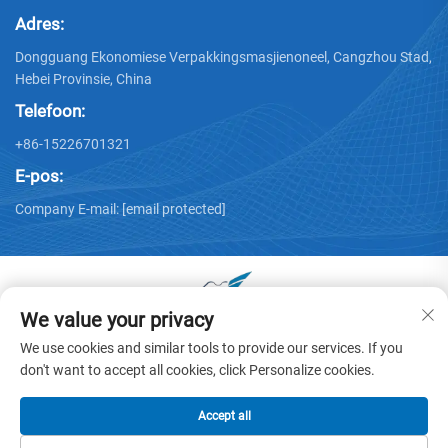
Adres:
Dongguang Ekonomiese Verpakkingsmasjienoneel, Cangzhou Stad,
Hebei Provinsie, China
Telefoon:
+86-15226701321
E-pos:
Company E-mail:
[email protected]
We value your privacy
Auteursreg © 2025 deur Dongguang Huayu Kartonmasjinerie
We use cookies and similar tools to provide our services. If you
Maatskappy, Ltd. -
Privaatheidsbeleid
don't want to accept all cookies, click Personalize cookies.
Accept all