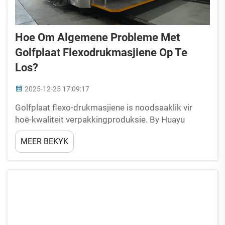
Hoe Om Algemene Probleme Met
Golfplaat Flexodrukmasjiene Op Te
Los?
2025-12-25 17:09:17
Golfplaat flexo-drukmasjiene is noodsaaklik vir
hoë-kwaliteit verpakkingproduksie. By Huayu
Carton Machinery ontwerp ons ons masjiene vir
MEER BEKYK
betroubaarheid en maklike instandhouding. Eersnò
kan selfs die beste toerusting algemene
bedryfsuitdagings ondervind.