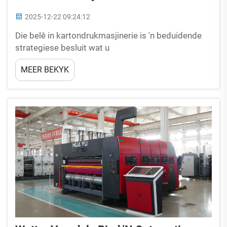
2025-12-22 09:24:12
Die belê in kartondrukmasjinerie is 'n beduidende
strategiese besluit wat u
produksiedoeltreffendheid, produkgehalte en
MEER BEKYK
uiteindelik u winsgewendheid vir jare te kom,
beïnvloed. Daarom is die keuse van die regte
verskaffer van kartondrukmasjinerie...