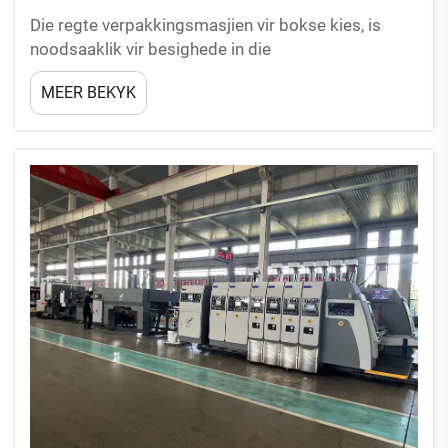
Die regte verpakkingsmasjien vir bokse kies, is
noodsaaklik vir besighede in die
verpakkingsbedryf, aangesien dit direk die
MEER BEKYK
doeltreffendheid, koste en produkgehalte
beïnvloed. Met verskeie opsies beskikbaar, soos
dié aangebied deur Dongguang Huayu Carton
Machinery ...