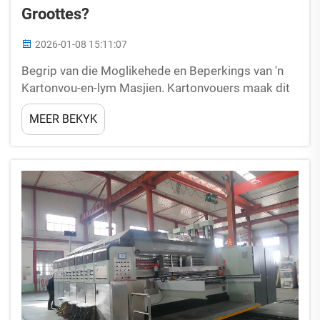
Groottes?
2026-01-08 15:11:07
Begrip van die Moglikehede en Beperkings van 'n
Kartonvou-en-lym Masjien. Kartonvouers maak dit
beslis vinniger om bokse te maak, alhoewel hulle
MEER BEKYK
fisiese en materiële beperkings het. Die meeste
masjiene werk die beste...