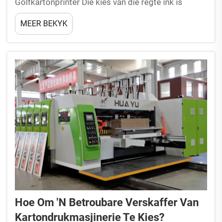
Golfkartonprinter Die kies van die regte ink is
noodsaaklik om bestendige drukkwaliteit te
MEER BEKYK
verseker wanneer 'n golfkartonprinter gebruik
word. Golfkarton het 'n growwe oppervlak, hoë
absorpsievermoë, en verskillende f...
Hoe Om 'n Betroubare Verskaffer Van
Kartondrukmasjinerie Te Kies?