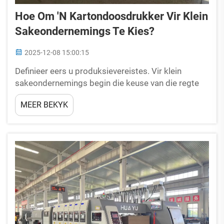
Hoe Om 'n Kartondoosdrukker Vir Klein
Sakeondernemings Te Kies?
2025-12-08 15:00:15
Definieer eers u produksievereistes. Vir klein
sakeondernemings begin die keuse van die regte
kartondoosdrukker deur kernproduksiebehoeftes
MEER BEKYK
duidelik te stel—hierdeur voorkom u dat u
oorbetaal vir toerusting wat te gevorderd is, of u
tevrede is met 'n masjien wat...