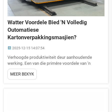
Watter Voordele Bied 'n Volledig
Outomatiese
Kartonverpakkingsmasjien?
2025-12-15 14:07:54
Verhoogde produktiwiteit deur aanhoudende
werking. Een van die primêre voordele van 'n
volledig outomatiese kartonverpakkingsmasjien is
MEER BEKYK
sy vermoë om aanhoudend te werk sonder
moegheid, anders as handbedrywighede. Hierdie
masjiene kan honderde of selfs duisende...