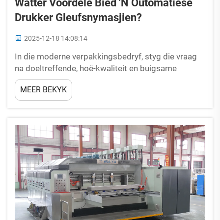
Watter Voordele Bied 'n Outomatiese
Drukker Gleufsnymasjien?
2025-12-18 14:08:14
In die moderne verpakkingsbedryf, styg die vraag
na doeltreffende, hoë-kwaliteit en buigsame
produksie-uitrusting voortdurend. As 'n kernstuk
MEER BEKYK
uitrusting in kartonproduksielyne, het die
outomatiese drukker-spleeter-snypersmasjien 'n ...