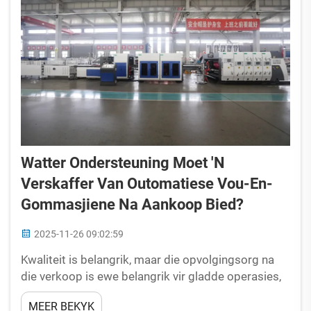
Watter Ondersteuning Moet 'n
Verskaffer Van Outomatiese Vou-En-
Gommasjiene Na Aankoop Bied?
2025-11-26 09:02:59
Kwaliteit is belangrik, maar die opvolgingsorg na
die verkoop is ewe belangrik vir gladde operasies,
minder stilstand en die lewensduur van die masjien
MEER BEKYK
se waarde. Outomatiese vou-en-lym verskaffers