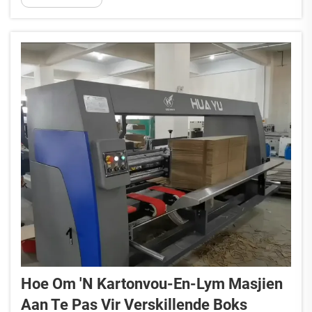
gevalle. Maar dit is glad nie in klip gegraveer nie.
Die werklike lewensduur wissel redelik veel
afhangend van...
Hoe Om 'n Kartonvou-En-Lym Masjien
Aan Te Pas Vir Verskillende Boks