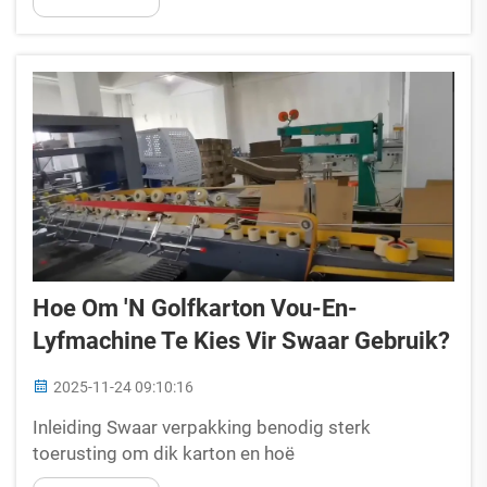
wat omgee, verstaan dat steun na aankoop 'n pil...
is
Hoe Om 'n Golfkarton Vou-En-
Lyfmachine Te Kies Vir Swaar Gebruik?
2025-11-24 09:10:16
Inleiding Swaar verpakking benodig sterk
toerusting om dik karton en hoë
produksiebehoeftes te hanteer. As u op soek is na