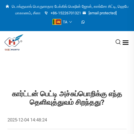
டொங்குவாங் பொருளாதார பேக்கிங் மெஷின் ஜோன், காங்சோ சிட்டி, ஹெபே
மாகாணம், சீனா
+86-15226701321
[email protected]
TA
கார்ட்டன் பெட்டி அச்சுப்பொறிக்கு எந்த
தெளிவுத்துவம் சிறந்தது?
2025-12-04 14:48:24