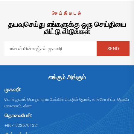
செய்திமடல்
தயவுசெய்து எங்களுக்கு ஒரு செய்தியை
விட்டு விடுங்கள்
எங்கும் அங்கும்
முகவரி:
டொங்குவாங் பொருளாதார பேக்கிங் மெஷின் ஜோன், காங்சோ சிட்டி, ஹெபே
மாகாணம், சீனா
தொலைபேசி:
+86-15226701321