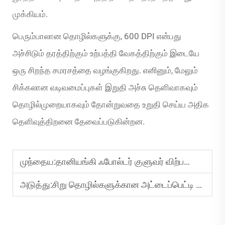
முக்கியம்.
பெரும்பாலான தொழில்களுக்கு, 600 DPI என்பது
அச்சிடும் தரத்திற்கும் உற்பத்தி வேகத்திற்கும் இடையே
ஒரு சிறந்த சமரசத்தை வழங்குகிறது. எனினும், மேலும்
சிக்கலான வடிவமைப்புகள் இறுதி அச்சு தெளிவாகவும்
தொழில்முறையாகவும் தோன்றுவதை உறுதி செய்ய அதிக
தெளிவுத்திறனை தேவைப்படுகின்றன.
முந்தைய:
தானியங்கி ஃபோல்டர் குளுவர் விற்பனையாளர் வாங்கிய பிறகு என்ன ஆதரவை வழங்க வேண்டும்?
அடுத்து:
சிறு தொழில்களுக்கான அட்டைப்பெட்டி அச்சுப்பொறியை எவ்வாறு தேர்ந்தெடுப்பது?