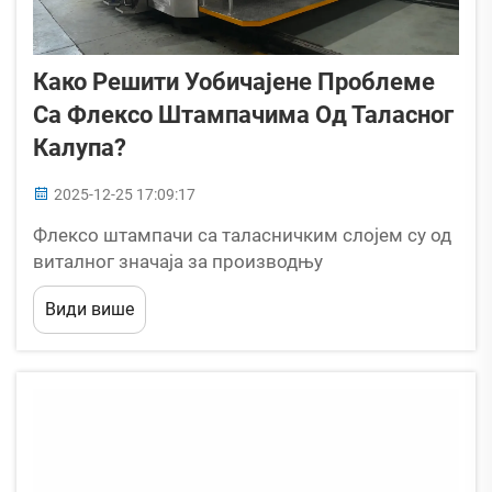
Како Решити Уобичајене Проблеме
Са Флексо Штампачима Од Таласног
Калупа?
2025-12-25 17:09:17
Флексо штампачи са таласничким слојем су од
виталног значаја за производњу
висококвалитетних паковања. У Хуају Картон
Види више
Машинери, ми дизајнирамо наше машине за
поузданост и лакоћу одржавања. Међутим, чак
и најбоља опрема може да се суочи са
заједничким оперативним изазовима...