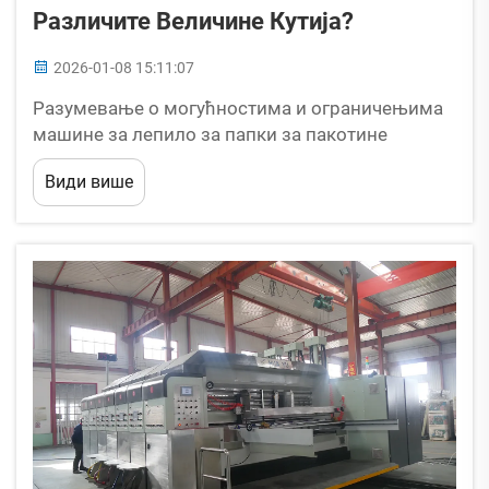
Различите Величине Кутија?
2026-01-08 15:11:07
Разумевање о могућностима и ограничењима
машине за лепило за папки за пакотине
Лепила за пакотине дефинитивно брже праве
Види више
кутије, иако имају своје ограничења када је у
питању оно што могу да раде физички и
материјално. Већина машина ради најбоље...