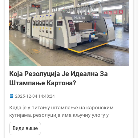
Која Резолуција Је Идеална За
Штампање Картона?
2025-12-04 14:48:24
Када је у питању штампање на каронским
кутијама, резолуција има кључну улогу у
квалитету штампе. Без обзира да ли штампате
Види више
логотипе, детаље о производу или чак
комплексне графичке елементе, разумевање