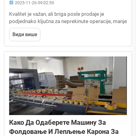
2025-11-26 09:02:59
Kvalitet je važan, ali briga posle prodaje je
podjednako ključna za neprekinute operacije, manje
vremena prosta i dugovečnost vrednosti mašine.
Види више
Dobavljači automatskih mašina za lepljenje fascikli
koji se brinu razumeju da je podrška posle prodaje
ključna...
Како Да Одаберете Машину За
Фолдовање И Лепљење Карона За