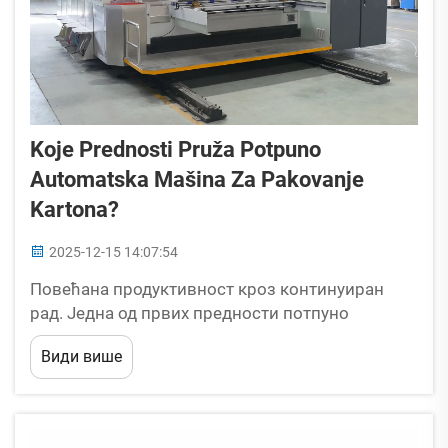
Koje Prednosti Pruža Potpuno
Automatska Mašina Za Pakovanje
Kartona?
2025-12-15 14:07:54
Повећана продуктивност кроз континуиран
рад. Једна од првих предности потпуно
аутоматске машине за паковање картона је
Види више
могућност непрекидног рада без умора, за
разлику од ручног рада. Ове машине могу да
пакују стотине или чак хиљаде...