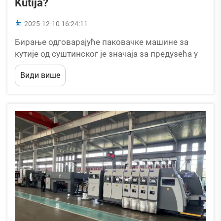
Kutija?
2025-12-10 16:24:11
Бирање одговарајуће паковачке машине за
кутије од суштинског је значаја за предузећа у
индустрији паковања, јер директно утиче на
Види више
ефикасност, трошкове и квалитет производа. С
обзиром на разноврсне доступне опције, као
што су оне које нуди Dongguang Huayu Carton
Machinery ...