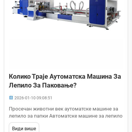
Колико Траје Аутоматска Машина За
Лепило За Паковање?
2026-01-10 09:08:51
Просечан животни век аутоматске машине за
лепило за папки Автоматске машине за лепило
за папки које добијају добру негу обично трају
Види више
негде између 10 и 15 година у већини случајева.