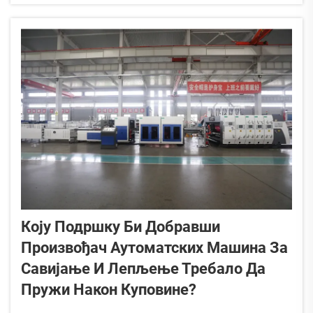
правилне резолуције за ваш штампач
каронских кутија обезбеђује...
Коју Подршку Би Добравши
Произвођач Аутоматских Машина За
Савијање И Лепљење Требало Да
Пружи Након Куповине?