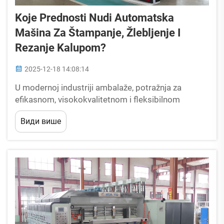
Koje Prednosti Nudi Automatska
Mašina Za Štampanje, Žlebljenje I
Rezanje Kalupom?
2025-12-18 14:08:14
U modernoj industriji ambalaže, potražnja za
efikasnom, visokokvalitetnom i fleksibilnom
proizvodnom opremom stalno raste. Kao ključna
Види више
komponenta u linijama za proizvodnju kartonskih
kutija, automatska mašina za štampanje, žlebljenje i
rezanje kalupa postala je neophodna...