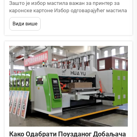
Зашто је избор мастила важан за принтер за
каронске картоне Избор одговарајућег мастила
од суштинског је значаја за постизање
Види више
стабилне квалитете штампе када се користи
принтер за каронске картоне. Каронски картон
има храпаву површину, високу упијајућу
способност и различите ф...
Како Одабрати Поузданог Добаљача