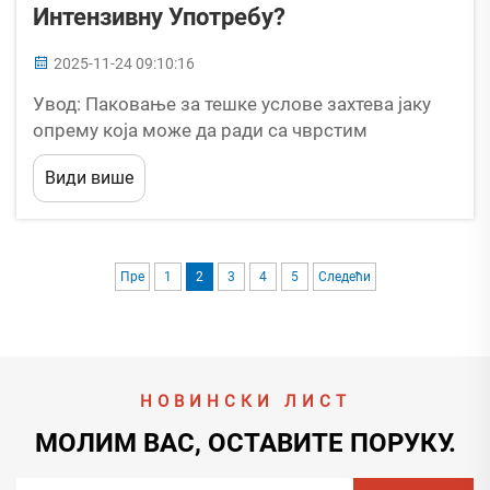
Интензивну Употребу?
2025-11-24 09:10:16
Увод: Паковање за тешке услове захтева јаку
опрему која може да ради са чврстим
материјалима и високим захтевима у
Види више
производњи. Ако тражите машину која може да
обради дебеле карон платне свакодневно,
морате да размотрите моделе који су изнад
основних варијанти...
Пре
1
2
3
4
5
Следећи
НОВИНСКИ ЛИСТ
МОЛИМ ВАС, ОСТАВИТЕ ПОРУКУ.