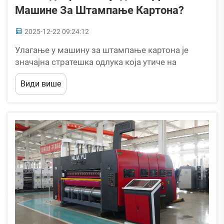
Машине За Штампање Картона?
2025-12-22 09:24:12
Улагање у машину за штампање картона је
значајна стратешка одлука која утиче на
ефикасност производње, квалитет производа и
Види више
на крају на вашу профитабилност у наредним
годинама. Стога, бирање правог добаљача
машине за штампање картона...