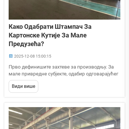
Како Одабрати Штампач За
Картонске Кутије За Мале
Предузећа?
2025-12-08 15:00:15
Прво дефинишите захтеве за производњу. За
мале привредне субјекте, одабир одговарајућег
штампача за картонске кутије почиње од
Види више
прецизирања основних потреба у производњи
— ово спречава прекомерно улагање у опрему
која је превише напредна или одлуку да се
прихвати машина која је превише једноставна...