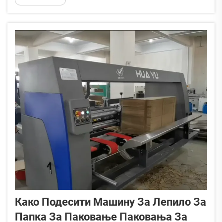
Али ово није у камену. Стварни животни век
варира доста зависно...
Како Подесити Машину За Лепило За
Папка За Паковање Паковања За