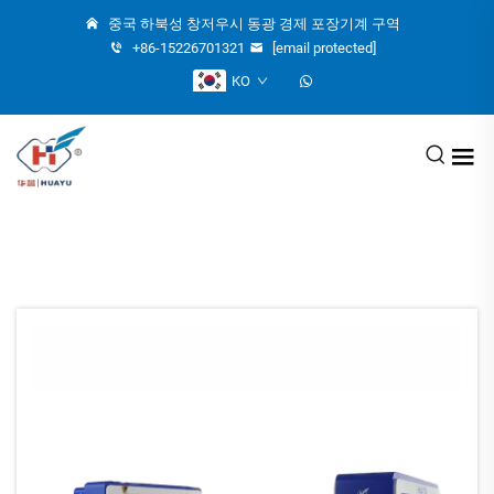
중국 하북성 창저우시 동광 경제 포장기계 구역
+86-15226701321
[email protected]
KO