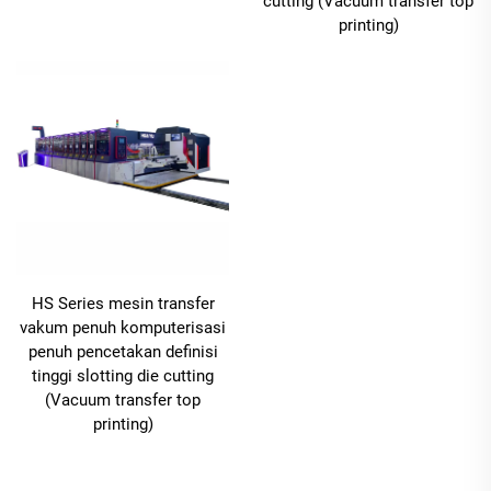
cutting (Vacuum transfer top
printing)
HS Series mesin transfer
vakum penuh komputerisasi
penuh pencetakan definisi
tinggi slotting die cutting
(Vacuum transfer top
printing)