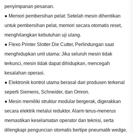
penyimpanan pesanan.
● Memori pembersihan pelat: Setelah mesin dihentikan
untuk pembersihan pelat, memori secara otomatis reset,
menghilangkan kebutuhan uji ulang.
● Flexo Printer Slotter Die Cutter, Perlindungan saat
menghidupkan unit utama: Jika seluruh mesin tidak
terkunci, mesin tidak dapat dihidupkan, mencegah
kesalahan operasi.
● Elektronik kontrol utama berasal dari produsen terkenal
seperti Siemens, Schneider, dan Omron.
● Mesin memiliki struktur modular bergerak, digerakkan
secara elektrik melalui reduktor. Alarm terus-menerus
memastikan keselamatan operator dan teknisi, serta
dilengkapi penguncian otomatis bertipe pneumatik wedge.