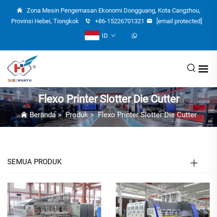
Zona Mesin Pengemasan Ekonomi Dongguang, Kota Cangzhou,
Provinsi Hebei, Tiongkok
+86-15226701321
[email protected]
ID
Flexo Printer Slotter Die Cutter
Beranda
>
Produk
>
Flexo Printer Slotter Die Cutter
SEMUA PRODUK