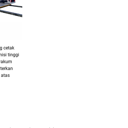
g cetak
nisi tinggi
vakum
terkan
 atas