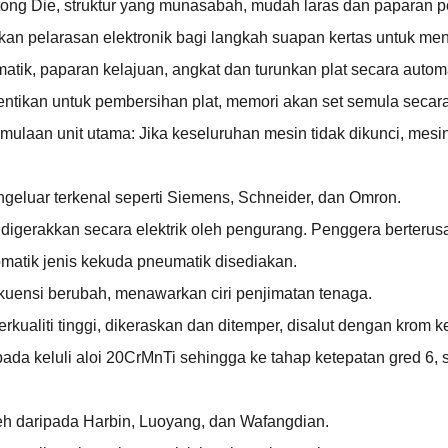
ng Die, struktur yang munasabah, mudah laras dan paparan p
kan pelarasan elektronik bagi langkah suapan kertas untuk me
tik, paparan kelajuan, angkat dan turunkan plat secara automa
ntikan untuk pembersihan plat, memori akan set semula secar
ermulaan unit utama: Jika keseluruhan mesin tidak dikunci, mes
ngeluar terkenal seperti Siemens, Schneider, dan Omron.
 digerakkan secara elektrik oleh pengurang. Penggera berter
matik jenis kekuda pneumatik disediakan.
uensi berubah, menawarkan ciri penjimatan tenaga.
rkualiti tinggi, dikeraskan dan ditemper, disalut dengan krom 
pada keluli aloi 20CrMnTi sehingga ke tahap ketepatan gred 6
oleh daripada Harbin, Luoyang, dan Wafangdian.