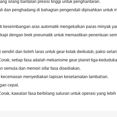
g silang bantalan presisi tinggi untuk penghantaran.
endali dan penghadang di bahagian pengendali dipisahkan unt
nti keseimbangan aras automatik mengekalkan paras minyak yan
lengkapi dengan brek pneumatik untuk memastikan penentuan semu
sendiri dan boleh laras untuk gear kotak dwikutub, paksi selari
rak, setiap fasa adalah mekanisme gear planet tiga-kedudukan
n semula dan memori sifar fasa disediakan.
ti kecemasan menyediakan lapisan keselamatan tambahan.
gan cepat.
rak, kawalan fasa berbilang saluran untuk operasi yang lebi