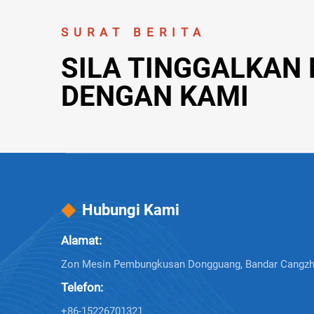
SURAT BERITA
SILA TINGGALKAN
DENGAN KAMI
Hubungi Kami
Alamat:
Zon Mesin Pembungkusan Dongguang, Bandar Cangzho
Telefon:
+86-15226701321