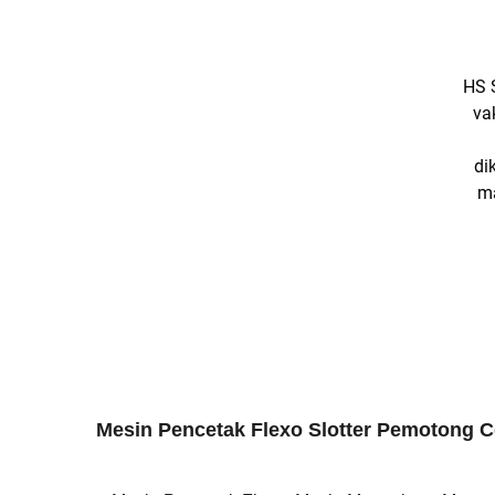
HS 
va
di
m
Mesin Pencetak Flexo Slotter Pemotong 