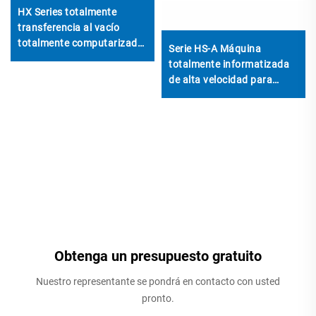
HX Series totalmente
transferencia al vacío
totalmente computarizada
Serie HS-A Máquina
impresión hacia abajo
totalmente informatizada
plegado superior pegado
de alta velocidad para
con máquina automática
impresión, encolado y
de paquetes (Transferencia
agrupamiento automático
al vacío impresión hacia
abajo)
Obtenga un presupuesto gratuito
Nuestro representante se pondrá en contacto con usted
pronto.