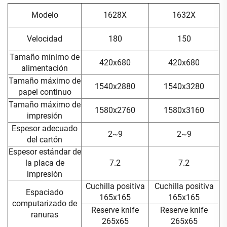
Modelo
1628X
1632X
Velocidad
180
150
Tamaño mínimo de
420x680
420x680
alimentación
Tamaño máximo de
1540x2880
1540x3280
papel continuo
Tamaño máximo de
1580x2760
1580x3160
impresión
Espesor adecuado
2~9
2~9
del cartón
Espesor estándar de
la placa de
7.2
7.2
impresión
Cuchilla positiva
Cuchilla positiva
Espaciado
165x165
165x165
computarizado de
Reserve knife
Reserve knife
ranuras
265x65
265x65