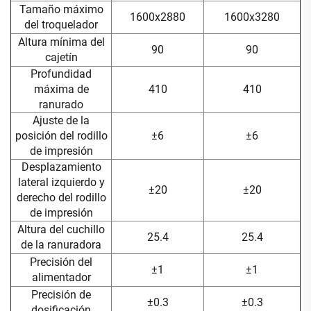
Tamaño máximo
1600x2880
1600x3280
del troquelador
Altura mínima del
90
90
cajetín
Profundidad
máxima de
410
410
ranurado
Ajuste de la
posición del rodillo
±6
±6
de impresión
Desplazamiento
lateral izquierdo y
±20
±20
derecho del rodillo
de impresión
Altura del cuchillo
25.4
25.4
de la ranuradora
Precisión del
±1
±1
alimentador
Precisión de
±0.3
±0.3
dosificación