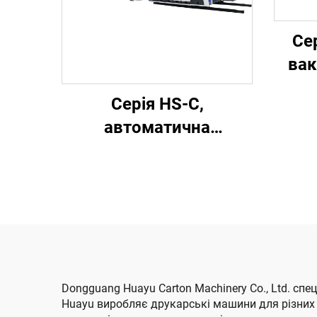
Се
вак
Серія HS-C,
ко
автоматична
ви
високошвидкісна
друкарська машина
ф
для склеювання з
автоматичним
вирі
пакуванням
пер
Dongguang Huayu Carton Machinery Co., Ltd. сп
Huayu виробляє друкарські машини для різних г