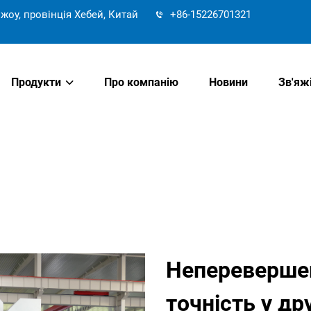
жоу, провінція Хебей, Китай
+86-15226701321
Продукти
Про компанію
Новини
Зв'яж
Неперевершен
точність у др