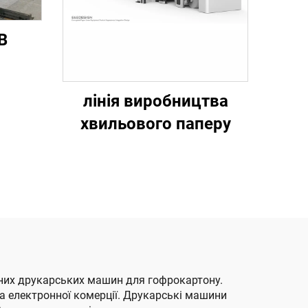
B
ана
лінія виробництва
сна
хвильового паперу
зання
го
ивних друкарських машин для гофрокартону.
та електронної комерції. Друкарські машини