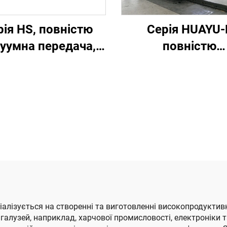
рія HS, повністю
Серія HUAYU-
уумна передача,
повністю
повністю
комп'ютеризов
мп'ютеризована,
високошвидкі
сокошвидкісна
машина для
друкарська
друкування, вирі
резерувальна
пазів та
машина для
діелектрично
зування (вакуумна
різання
едача з верхнім
друкуванням)
еціалізується на створенні та виготовленні високопродукт
алузей, наприклад, харчової промисловості, електроніки 