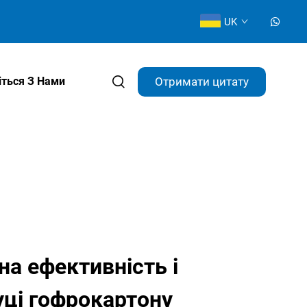
UK
Отримати цитату
іться З Нами
а ефективність і
уці гофрокартону