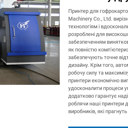
Принтер для гофрокартон
Machinery Co., Ltd. вирі
технологіям і вдоскона
розроблені для високош
забезпеченням винятково
як повністю комп'ютери
забезпечують точне від
дизайну. Крім того, авт
робочу силу та максиміз
принтери економічно виг
удосконалити процеси уп
додатково гарантує надійн
роблячи наші принтери 
виробників, які прагнуть