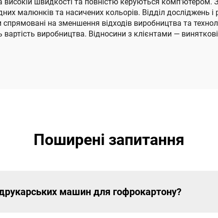
а високій швидкості та повністю керуються комп'ютером.
х малюнків та насичених кольорів. Відділ досліджень і р
и спрямовані на зменшення відходів виробництва та технол
вартість виробництва. Відносини з клієнтами — винятков
Поширені запитання
 друкарських машин для гофрокартону?