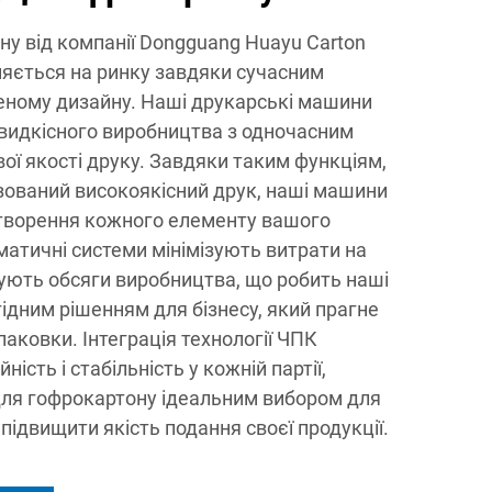
у від компанії Dongguang Huayu Carton
зняється на ринку завдяки сучасним
леному дизайну. Наші друкарські машини
видкісного виробництва з одночасним
ї якості друку. Завдяки таким функціям,
зований високоякісний друк, наші машини
творення кожного елементу вашого
оматичні системи мінімізують витрати на
ують обсяги виробництва, що робить наші
ідним рішенням для бізнесу, який прагне
аковки. Інтеграція технології ЧПК
ість і стабільність у кожній партії,
для гофрокартону ідеальним вибором для
 підвищити якість подання своєї продукції.