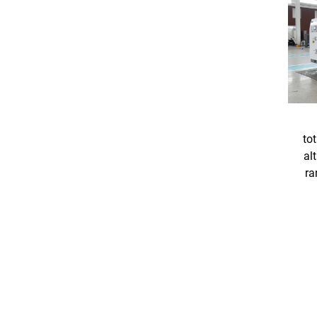
to
al
ra