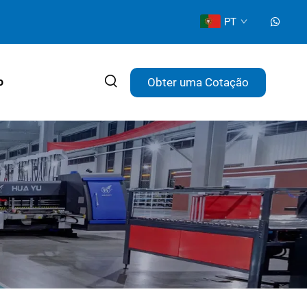
PT
Obter uma Cotação
o