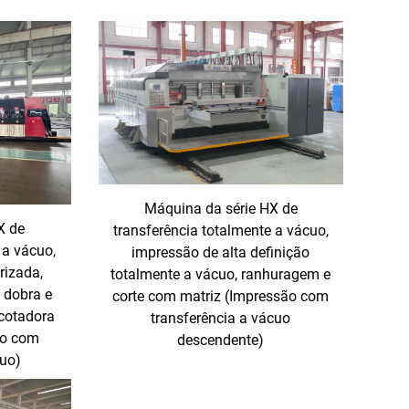
Máquina da série HX de
X de
transferência totalmente a vácuo,
 a vácuo,
impressão de alta definição
rizada,
totalmente a vácuo, ranhuragem e
 dobra e
corte com matriz (Impressão com
cotadora
transferência a vácuo
ão com
descendente)
cuo)