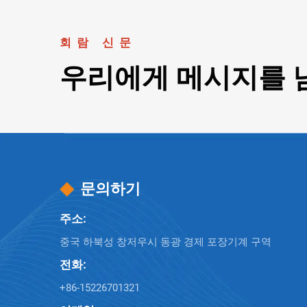
회람 신문
우리에게 메시지를 
문의하기
주소:
중국 하북성 창저우시 동광 경제 포장기계 구역
전화:
+86-15226701321