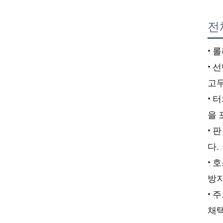
전
• 
• 
고무
• 
을 
• 
다.
• 
방
• 
채