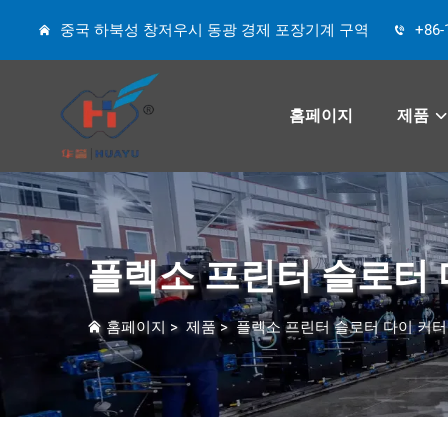
중국 하북성 창저우시 동광 경제 포장기계 구역
+86-
홈페이지
제품
플렉소 프린터 슬로터 
홈페이지
>
제품
>
플렉소 프린터 슬로터 다이 커터