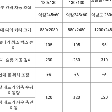
130x130
130x130
롯 간격 자동 조절
역칼245x60
역칼245x60
역날도 260
대 다이 커터 크기
880x2080
880x2480
1200x24
로터의 최소 박스 높
105
105
95
이
대. 슬롯 가공 깊이
230
230
310
인쇄 롤 위치 조정
±6
±6
±6
날 패드의 양측 수평
이동량
±20
±20
±20
침 패드의 좌우 측면
이동