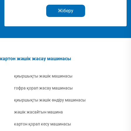
Жіберу
картон жәшік жасау машинасы
қиыршықты жәшік машинасы
гофра қорап жасау машинасы
қиыршықты жәшік өндіру машинасы
жәшік жасайтын машина
картон қорап кесу машинасы