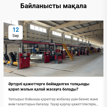
Байланысты мақала
12
Sep
Әртүрлі қажеттерге бейімделген толқынды
қорап жолын қалай жасауға болады?
Тапсырыс бойынша қораптар жобалау үшін бизнес және
өнім талаптарын бағалау. Тауар қорғау қажеттіліктерін,