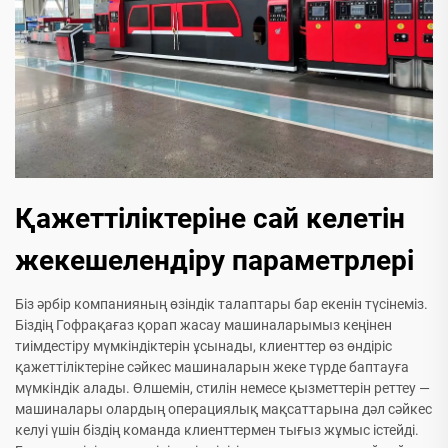
Қажеттіліктеріне сай келетін
жекешелендіру параметрлері
Біз әрбір компанияның өзіндік талаптары бар екенін түсінеміз.
Біздің Гофрақағаз қорап жасау машиналарымыз кеңінен
тиімдестіру мүмкіндіктерін ұсынады, клиенттер өз өндіріс
қажеттіліктеріне сәйкес машиналарын жеке түрде баптауға
мүмкіндік алады. Өлшемін, стилін немесе қызметтерін реттеу —
машиналары олардың операциялық мақсаттарына дәл сәйкес
келуі үшін біздің команда клиенттермен тығыз жұмыс істейді.