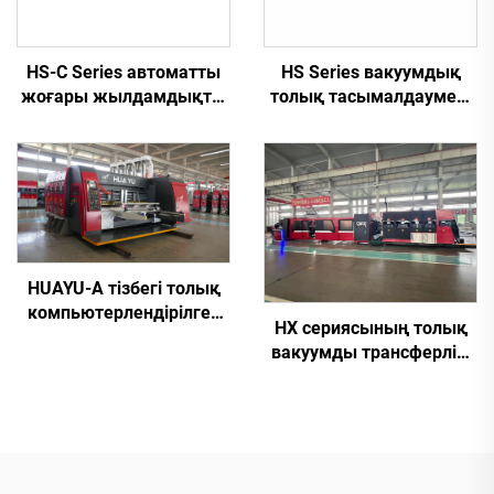
HS-C Series автоматты
HS Series вакуумдық
жоғары жылдамдықты
толық тасымалдаумен,
басып шығару, желімдеу
толық
және автоматты түрде
компьютерлендірілген
байлап тастайтын
жоғары анықтықты
машина
басып шығару, паз
болатын және қиып
түрлендіру машинасы
(вакуумдық тасымалдау
HUAYU-A тізбегі толық
арқылы жоғарғы басып
компьютерлендірілген
шығару)
HX сериясының толық
жоғары жылдамдықты
вакуумды трансферлік,
басып шығару, ұяшық
толық
жасау және кесу
компьютерлендірілген,
машинасы
төменгі баспадан
қағазды жоғары жақтау
және желімдеу,