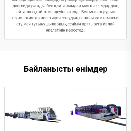
деңгейде ұстады, бұл қайтарымдар мен шағымдардың
айтарлықтай төмендеуіне әкелді. Бұл мысал дұрыс
технологияға инвестиция салудың сапаны қамтамасыз
ету мен тұтынушылардың сенімін арттыруға қалай
әкелетінін көрсетеді.
Байланысты өнімдер