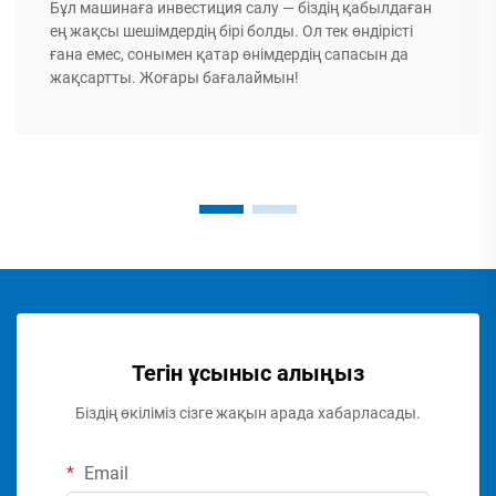
Бұл машинаға инвестиция салу — біздің қабылдаған
ең жақсы шешімдердің бірі болды. Ол тек өндірісті
ғана емес, сонымен қатар өнімдердің сапасын да
жақсартты. Жоғары бағалаймын!
Тегін ұсыныс алыңыз
Біздің өкіліміз сізге жақын арада хабарласады.
Email