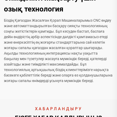
озық технология
Біздің Қағаздан Жасалған Қорап Машиналарымыз CNC өңдеу
және автоматтандырылған басқару сияқты технологияның
соңғы жетістіктерін қамтиды. Бұл кесуден бастап, баспаға
дейін өндірістің әрбір аспектісінде дәлдікті қамтамасыз етеді
және өнеркәсіптің ең жоғарғы стандарттарына сай келетін
жоғары сапалы қағаздан жасалған қораптар шығарады.
Ақылды технологияның интеграциясы нақты уақытта
бақылау мен түзетулер жасауға мүмкіндік береді, қателерді
азайтады және тиімділікті максималдайды. Бұл
технологиялық артықшылық біздің клиенттерімізге нарықта
бәсекеге қабілеттілік береді және оларға өз қолданушыларына
жоғары сапалы өнімдерді ұсынуға мүмкіндік береді.
ХАБАРЛАНДЫРУ