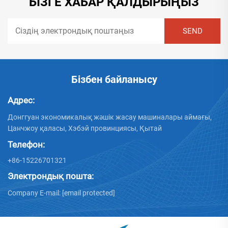
БІЗГЕ ХАБАР ҚАЛДЫРЫҢЫЗ
Бізбен байланысу
Адрес:
Донггуан экономикалық жәшік жасау машиналары аймағы,
Цанчжоу қаласы, Хэбэй провинциясы, Қытай
Телефон:
+86-15226701321
Электрондық пошта:
Company E-mail:
[email protected]