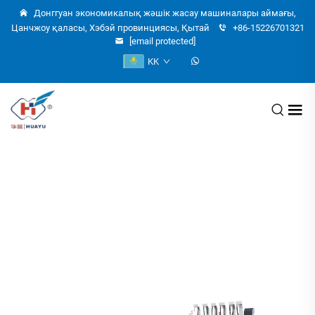
Донггуан экономикалық жәшік жасау машиналары аймағы,
Цанчжоу қаласы, Хэбэй провинциясы, Қытай
+86-15226701321
[email protected]
KK