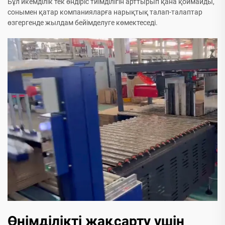
Бұл икемділік тек өндіріс тиімділігін арттырып қана қоймайды,
сонымен қатар компанияларға нарықтық талап-талаптар
өзгергенде жылдам бейімделуге көмектеседі.
Өнімділікті жақсарту үшін