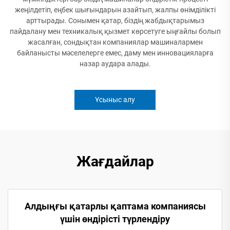
жеңілдетіп, еңбек шығындарын азайтып, жалпы өнімділікті
арттырады. Сонымен қатар, біздің жабдықтарымыз
пайдалану мен техникалық қызмет көрсетуге ыңғайлы болып
жасалған, сондықтан компаниялар машиналармен
байланысты мәселелерге емес, даму мен инновацияларға
назар аудара алады.
Ұсыныс алу
Жағдайлар
Алдыңғы қатарлы қаптама компаниясы
үшін өндірісті түрлендіру