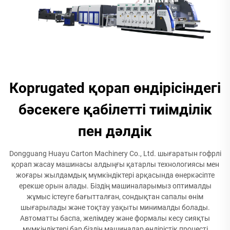
Корrugated қорап өндірісіндегі
бәсекеге қабілетті тиімділік
пен дәлдік
Dongguang Huayu Carton Machinery Co., Ltd. шығаратын гофрлі
қорап жасау машинасы алдыңғы қатарлы технологиясы мен
жоғары жылдамдық мүмкіндіктері арқасында өнеркәсіпте
ерекше орын алады. Біздің машиналарымыз оптималды
жұмыс істеуге бағытталған, сондықтан сапалы өнім
шығарылады және тоқтау уақыты минималды болады.
Автоматты баспа, желімдеу және формалы кесу сияқты
мүмкіндіктері бар біздің машиналар өндірістік процесті