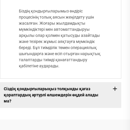
Біздің қондырғыларымыз өндіріс
процесінің толық аясын жеңілдету үшін
жасалған. Жоғары жылдамдықты
мүмкіндіктері мен автоматтандыруы
арқылы олар қолмен қатысуды азайтады
және тезірек жұмыс аяқтауға мүмкіндік
береді. Бұл тиімділік төмен операциялық
шығындарға және өсіп отырған нарықтық
талаптарды тиімді қанағаттандыру
қабілетіне аударады.
Сіздің қондырғыларыңыз толқынды қағаз
қораптардың әртүрлі өлшемдерін өңдей алады
ма?