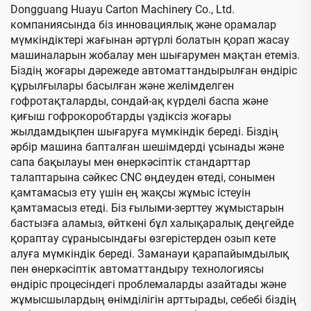
байланымы бар машина
Dongguang Huayu Carton Machinery Co., Ltd.
(Вакуумды трансферлік
компаниясында біз инновациялық және орамалар
төменгі баспа)
мүмкіндіктері жағынан әртүрлі болатын қорап жасау
машиналарын жобалау мен шығарумен мақтан етеміз.
Біздің жоғары дәрежеде автоматтандырылған өндіріс
құрылғылары басылған және желімделген
гофротақталарды, сондай-ақ күрделі баспа және
қиғыш гофрокоробтарды үздіксіз жоғары
жылдамдықпен шығаруға мүмкіндік береді. Біздің
әрбір машина бапталған шешімдерді ұсынады және
сапа бақылауы мен өнеркәсіптік стандарттар
талаптарына сәйкес CNC өңдеуден өтеді, сонымен
қамтамасыз ету үшін ең жақсы жұмыс істеуін
қамтамасыз етеді. Біз ғылыми-зерттеу жұмыстарын
бастызға аламыз, өйткені бұл халықаралық деңгейде
қораптау сұранысындағы өзгерістерден озып кете
алуға мүмкіндік береді. Заманауи қарапайымдылық
пен өнеркәсіптік автоматтандыру технологиясы
өндіріс процесіндегі проблемаларды азайтады және
жұмысшылардың өнімділігін арттырады, себебі біздің