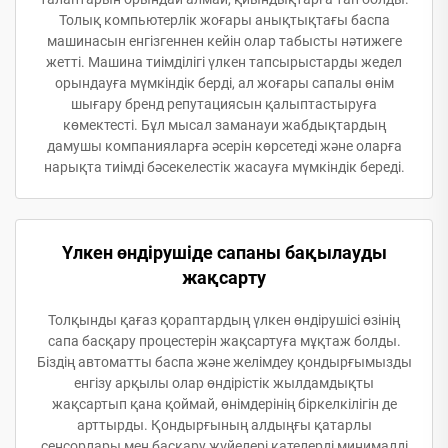
Толық компьютерлік жоғары анықтықтағы баспа
машинасын енгізгеннен кейін олар табысты нәтижеге
жетті. Машина тиімділігі үлкен тапсырыстарды жедел
орындауға мүмкіндік берді, ал жоғары сапалы өнім
шығару бренд репутациясын қалыптастыруға
көмектесті. Бұл мысал заманауи жабдықтардың
дамушы компанияларға әсерін көрсетеді және оларға
нарықта тиімді бәсекелестік жасауға мүмкіндік береді.
Үлкен өндірушіде сапаны бақылауды
жақсарту
Толқынды қағаз қораптардың үлкен өндірушісі өзінің
сапа басқару процестерін жақсартуға мұқтаж болды.
Біздің автоматты баспа және желімдеу қондырғымызды
енгізу арқылы олар өндірістік жылдамдықты
жақсартып қана қоймай, өнімдерінің біркелкілігін де
арттырды. Қондырғының алдыңғы қатарлы
сенсорлары мен басқару жүйелері қателерді минималді