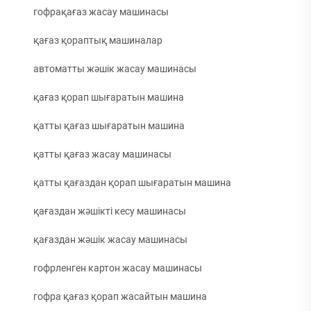
гофрақағаз жасау машинасы
қағаз қораптық машиналар
автоматты жәшік жасау машинасы
қағаз қорап шығаратын машина
қатты қағаз шығаратын машина
қатты қағаз жасау машинасы
қатты қағаздан қорап шығаратын машина
қағаздан жәшікті кесу машинасы
қағаздан жәшік жасау машинасы
гофрленген картон жасау машинасы
гофра қағаз қорап жасайтын машина