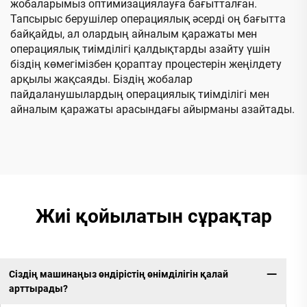
жобаларымыз оптимизациялауға бағытталған.
Тапсырыс берушілер операциялық әсерді оң бағытта
байқайды, ал олардың айналым қаражаты мен
операциялық тиімділігі қалдықтарды азайту үшін
біздің көмегімізбен қораптау процестерін жеңілдету
арқылы жақсаяды. Біздің жобалар
пайдаланушылардың операциялық тиімділігі мен
айналым қаражаты арасындағы айырманы азайтады.
Жиі қойылатын сұрақтар
Сіздің машинаңыз өндірістің өнімділігін қалай
арттырады?