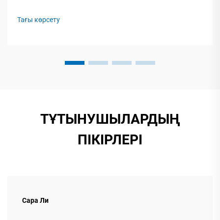
әкімшілік шектеулерді және брендті ажырату
мақсаттарын талдау арқылы толқынды қорап жолын
Тағы көрсету
баптау басталады. 2023 жылғы П...
ТҰТЫНУШЫЛАРДЫҢ
ПІКІРЛЕРІ
Сара Ли