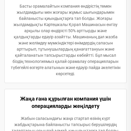
Басты орамалайтын компания өндірістің төмен
жылдамдығы мен жоғары жұмыс шығындарымен
байланысты қиындықтарға тап болды. Жоғары
жылдамдықты Кәртешкалы Қорап Машинасын енгізу
арқылы олар өндірісті 50% арттырды және
қалдықтарды едәуір азайтты. Машинаның дәл жазба
және желімдеу мүмкіндіктері өнімдердің сапасын
арттырып, тұтынушылардың қанағаттануын және
қайталанатын тапсырыстарды көбейтті. Бұл мысал
біздің технологиямыз қалай орамалау операцияларын
түбегейлі өзгерте алатынын және едәуір пайда әкелетінін
көрсетеді.
Жаңа ғана құрылған компания үшін
операцияларды жеңілдету
Жабын саласындағы жаңа стартап өзінің күрт
жабдықтарына байланысты тапсырыс берушілердің
талаптарын орындай алмай, қиындықтарға тап болды.