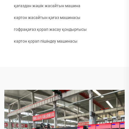
қағаздан жәшік жасайтын машина
картон жасайтын қағаз машинасы
гофрақағаз қорап жасау қондырғысы
картон қорап пішіндеу машинасы