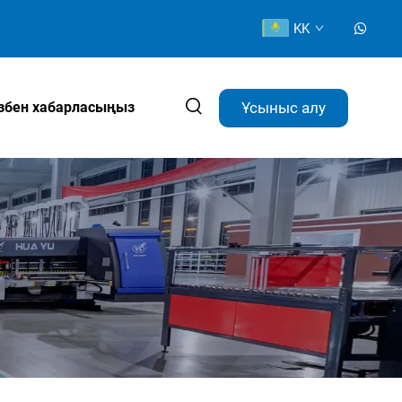
KK
Ұсыныс алу
ізбен хабарласыңыз