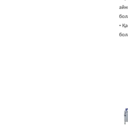
айн
бол
•
Қа
бол