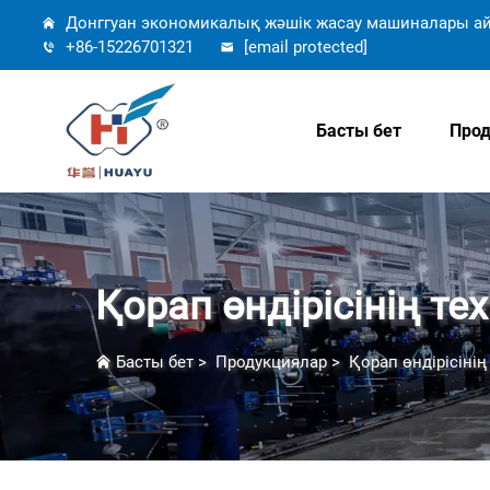
Донггуан экономикалық жәшік жасау машиналары ай
+86-15226701321
[email protected]
Басты бет
Прод
Қорап өндірісінің те
Басты бет
>
Продукциялар
>
Қорап өндірісінің