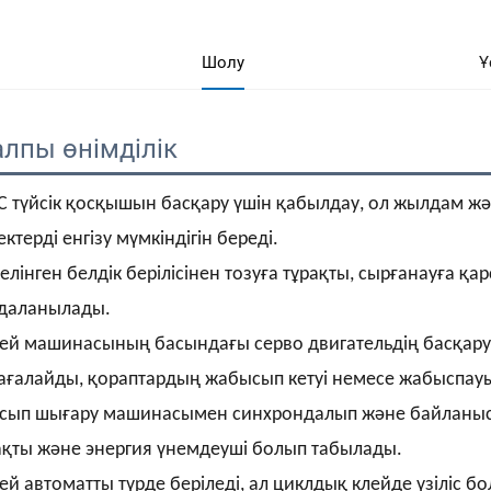
Шолу
Ұ
лпы өнімділік 
C түйсік қосқышын басқару үшін қабылдау, ол жылдам жә
ктерді енгізу мүмкіндігін береді.
елінген белдік берілісінен тозуға тұрақты, сырғанауға қар
даланылады.
ей машинасының басындағы серво двигательдің басқару
ағалайды, қораптардың жабысып кетуі немесе жабыспауы
сып шығару машинасымен синхрондалып және байланысып, 
ақты және энергия үнемдеуші болып табылады.
ей автоматты түрде беріледі, ал циклдық клейде үзіліс 