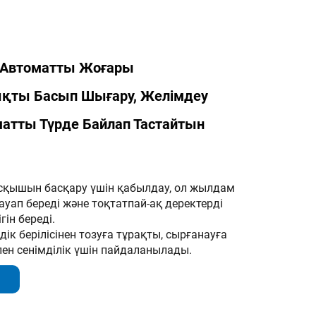
s Автоматты Жоғары
ты Басып Шығару, Желімдеу
атты Түрде Байлап Тастайтын
осқышын басқару үшін қабылдау, ол жылдам
ауап береді және тоқтатпай-ақ деректерді
гін береді.
дік берілісінен тозуға тұрақты, сырғанауға
пен сенімділік үшін пайдаланылады.