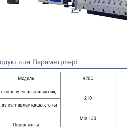
одукттың Параметрлері 
Модель
920C
атпарлау ең аз қашықтық
210
 аз қатпарлау қашықтығы
Min 130
Парақ жағы