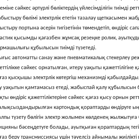
міне сәйкес әртүрлі бөліктердің үйлесімділігін тиімді ретт
быстыру бөлімі электрлік ететін тазалау щеткасымен жа
ыстыру портына әсерін тигізетінін төмендетіп, өндіріс са
астик қысымды қағазбен жұмсақ резеңке ролик, ауытқуды
рмашылығы құбылысын тиімді түзетеді.
ғыс автоматты санау және пневматикалық стекерлеу ре
еттілікке сәйкес орнатылған, итеру уақыты қажеттілігіне қ
ғаз қысқышы электрлік көтергіш механизмді қабылдайды
у уақытын қамтамасыз етеді, жабыспай қалу құбылысын 
қты өндіріс қажеттіліктеріне сәйкес қағаз қысу орнын рет
алықсыздандырылған картондық қораптарды өндіруге ың
лпы түзету бөлігін электр жолымен көлденең жылжытуға
ицияны бәсеңдетуге болады, ауытқыған қораптардың тегі
ғаз беру трансмиссиясы үшін тәуелсіз айнымалы жиілікті