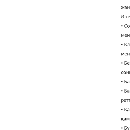
жән
Әрт
•
Со
мен
•
Кл
мен
•
Бе
сон
•
Ба
•
Ба
рет
•
Қа
қам
•
Бү