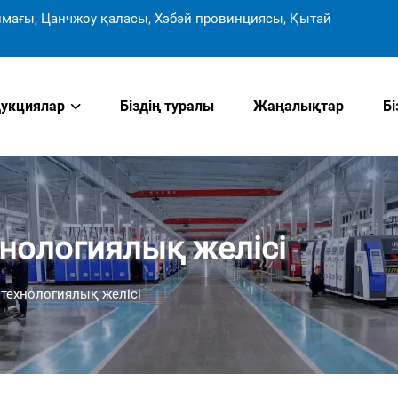
мағы, Цанчжоу қаласы, Хэбэй провинциясы, Қытай
укциялар
Біздің туралы
Жаңалықтар
Б
хнологиялық желісі
 технологиялық желісі