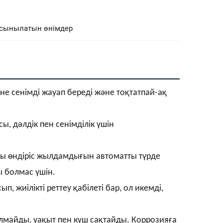
сынылатын өнімдер
не сенімді жауап береді және тоқтатпай-ақ
сы, дәлдік пен сенімділік үшін
ы өндіріс жылдамдығын автоматты түрде
 болмас үшін.
жиілікті реттеу қабілеті бар, ол икемді,
болмайды, уақыт пен күш сақтайды. Коррозияға