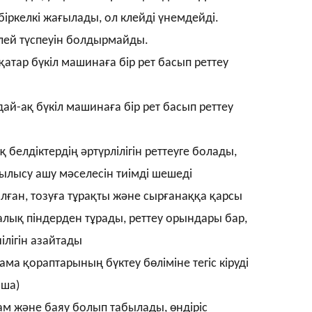
біркелкі жағылады, ол клейді үнемдейді.
лей түспеуін болдырмайды.
қатар бүкіл машинаға бір рет басып реттеу
дай-ақ бүкіл машинаға бір рет басып реттеу
белдіктердің әртүрлілігін реттеуге болады,
лысу ашу мәселесін тиімді шешеді
ған, тозуға тұрақты және сырғанаққа қарсы
алық піндерден тұрады, реттеу орындары бар,
ілігін азайтады
а қораптарының бүктеу бөліміне тегіс кіруді
нша)
лдам және баяу болып табылады, өндіріс