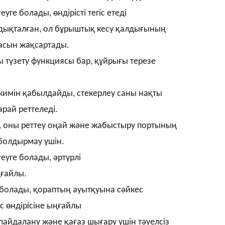
еуге болады, өндірісті тегіс етеді
бдықталған, ол бұрыштық кесу қалдығының
пасын жақсартады.
 түзету функциясы бар, құйрығы терезе
жимін қабылдайды, стекерлеу саны нақты
арай реттеледі.
, оны реттеу оңай және жабыстыру портының
болдырмау үшін.
теуге болады, әртүрлі
ғайлы.
 болады, қораптың ауытқуына сәйкес
с өндірісіне ыңғайлы
 пайдалану және қағаз шығару үшін тәуелсіз