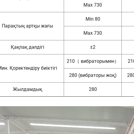
Max 730
Min 80
Парақтың артқы жағы
Max 730
Қақпақ дәлдігі
±2
210（ вибраторымен）
21
ин. Қоректендіру биіктігі
280 (вибраторы жоқ)
28
Жылдамдық
280