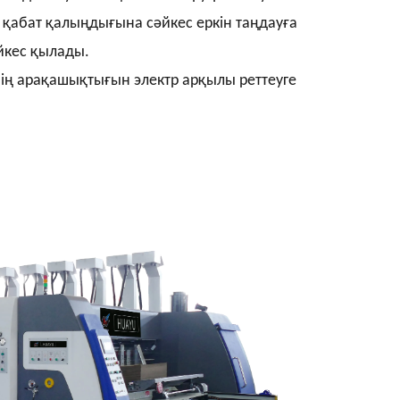
 қабат қалыңдығына сәйкес еркін таңдауға
әйкес қылады.
нің арақашықтығын электр арқылы реттеуге