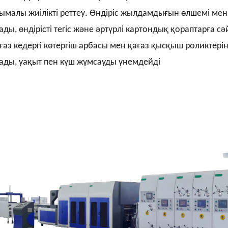
ымалы жиілікті реттеу. Өндіріс жылдамдығын өлшемі мен
ады, өндірісті тегіс және әртүрлі картондық қораптарға с
ғаз кедергі көтергіш арбасы мен қағаз қысқыш роликтері
ады, уақыт пен күш жұмсауды үнемдейді