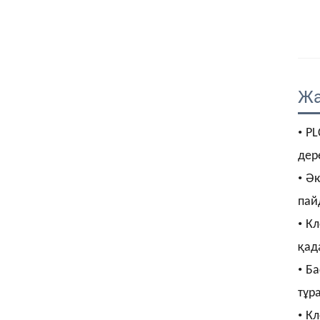
Жа
•
PL
дере
•
Әк
пай
•
Кл
қад
•
Ба
тұр
•
Кл