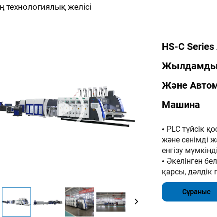
ің технологиялық желісі
HS-C Serie
Жылдамдық
Және Автом
Машина
PLC түйсік қ
•
және сенімді ж
енгізу мүмкінді
Әкелінген бел
•
қарсы, дәлдік 
Сұраныс