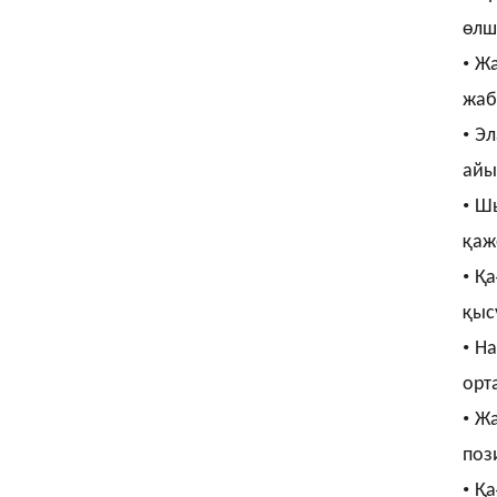
өлше
•
Жа
жаб
•
Эл
айы
•
Шы
қаж
•
Қа
қыс
•
На
орт
•
Жа
поз
•
Қа