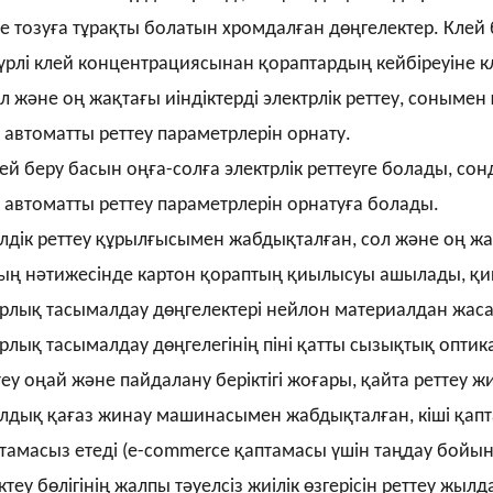
е тозуға тұрақты болатын хромдалған дөңгелектер. Клей 
үрлі клей концентрациясынан қораптардың кейбіреуіне к
л және оң жақтағы иіндіктерді электрлік реттеу, сонымен 
 автоматты реттеу параметрлерін орнату.
ей беру басын оңға-солға электрлік реттеуге болады, сон
 автоматты реттеу параметрлерін орнатуға болады.
лдік реттеу құрылғысымен жабдықталған, сол және оң жақ 
ың нәтижесінде картон қораптың қиылысуы ашылады, қиы
рлық тасымалдау дөңгелектері нейлон материалдан жасал
рлық тасымалдау дөңгелегінің піні қатты сызықтық оптик
теу оңай және пайдалану беріктігі жоғары, қайта реттеу жи
лдық қағаз жинау машинасымен жабдықталған, кіші қаптам
тамасыз етеді (e-commerce қаптамасы үшін таңдау бойы
ктеу бөлігінің жалпы тәуелсіз жиілік өзгерісін реттеу жы