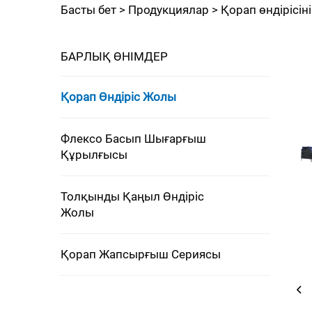
Басты бет >
Продукциялар
>
Қорап өндірісін
БАРЛЫҚ ӨНІМДЕР
Қорап Өндіріс Жолы
Флексо Басып Шығарғыш
Құрылғысы
Толқынды Қаңыл Өндіріс
Жолы
Қорап Жапсырғыш Сериясы