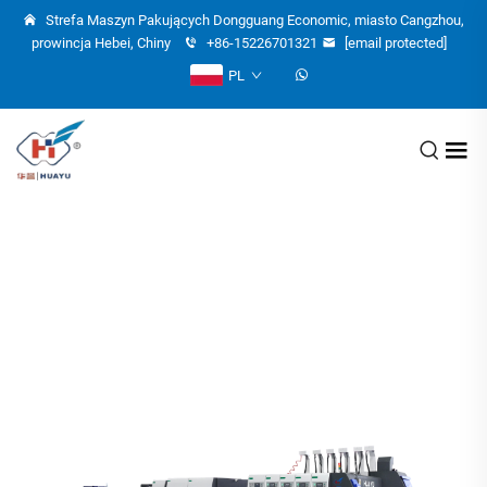
Strefa Maszyn Pakujących Dongguang Economic, miasto Cangzhou,
prowincja Hebei, Chiny
+86-15226701321
[email protected]
PL