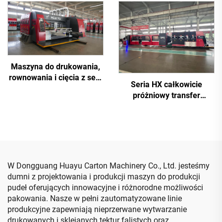
automatycznego
komputerowa maszyna do
pakowania
drukowania wysokiej
rozdzielczości z
wycinaniem rowków
(Drukowanie górne z
przenoszeniem
Maszyna do drukowania,
próżniowym)
rownowania i cięcia z serii
Seria HX całkowicie
HUAYU-A z pełną
próżniowy transfer
komputerizacją i wysoką
całkowicie
prędkością
zautomatyzowane
drukowanie w dół, górne
składanie i sklejanie z
maszyną do pakowania
(Transfer próżniowy z
W Dongguang Huayu Carton Machinery Co., Ltd. jesteśmy
drukowaniem w dół)
dumni z projektowania i produkcji maszyn do produkcji
pudeł oferujących innowacyjne i różnorodne możliwości
pakowania. Nasze w pełni zautomatyzowane linie
produkcyjne zapewniają nieprzerwane wytwarzanie
drukowanych i sklejanych tektur falistych oraz