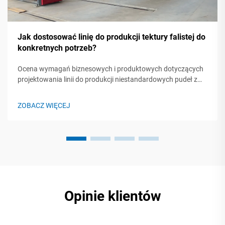
Jak dostosować linię do produkcji tektury falistej do
konkretnych potrzeb?
Ocena wymagań biznesowych i produktowych dotyczących
projektowania linii do produkcji niestandardowych pudeł z
tektury falistej. Projektowanie własnej linii do produkcji pudeł
z tektury falistej zaczyna się od analizy trzech kluczowych
ZOBACZ WIĘCEJ
czynników: potrzeb związanych z ochroną produktu,
ograniczeń łańcucha dostaw oraz celów związanych z
pozycjonowaniem marki. Październik 2023 r...
Opinie klientów