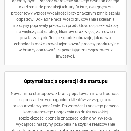
operacyjnymi. Poprzez wdrożenie naszego szybkobieżnego
urządzenia do produkcji tektury falistej, osiągnęła 50-
procentowy wzrost wydajności przy znacznym zmniejszeniu
odpadów. Dokładne możliwości drukowania i sklejania
maszyny poprawiły jakość ich produktów, co przekłada się
na większą satysfakcję klientów oraz więcej zamówień
powtarzalnych. Ten przypadek obrazuje, jak nasza
technologia może zrewolucjonizować procesy produkcyjne
w branży opakowań, zapewniając znaczący zwrot z
inwestycji.
Optymalizacja operacji dla startupu
Nowa firma startupowa z branży opakowań miała trudności
z sprostaniem wymaganiom klientów ze względu na
przestarzałe wyposażenie. Po wdrożeniu naszego pełnego
komputerowego urządzenia do druku wysokiej
rozdzielczości doznała znaczącej odmiany. Wysoka
wydajność maszyny pozwoliła na szybkie realizowanie
dużych zamówień, a jej wysoka jakość wydruku przyczyniła