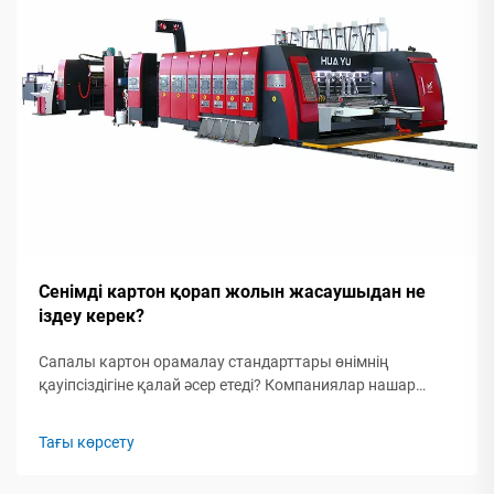
Сенімді картон қорап жолын жасаушыдан не
іздеу керек?
Сапалы картон орамалау стандарттары өнімнің
қауіпсіздігіне қалай әсер етеді? Компаниялар нашар
материалдарды пайдаланса немесе желімдеуін дұрыс
орындамаса, жиі жағдайда өнімдер тасымалдау кезінде
Тағы көрсету
зақымданады. Халықаралық бокс федерациясы мұндай
проблеманың бизнеске ...