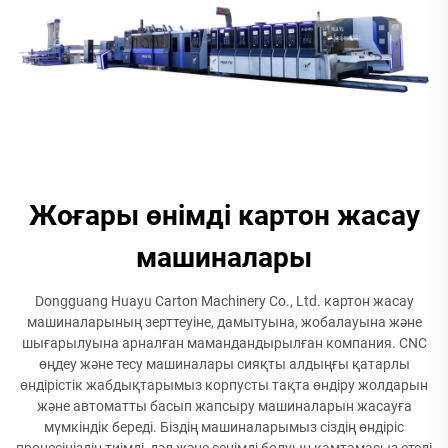
Жоғары өнімді картон жасау
машиналары
Dongguang Huayu Carton Machinery Co., Ltd. картон жасау
машиналарының зерттеуіне, дамытуына, жобалауына және
шығарылуына арналған мамандандырылған компания. CNC
өңдеу және тесу машиналары сияқты алдыңғы қатарлы
өндірістік жабдықтарымыз корпусты тақта өндіру жолдарын
және автоматты басып жапсыру машиналарын жасауға
мүмкіндік береді. Біздің машиналарымыз сіздің өндіріс
процесіңіздің тиімді, дәл және сенімді болуын қамтамасыз етеді