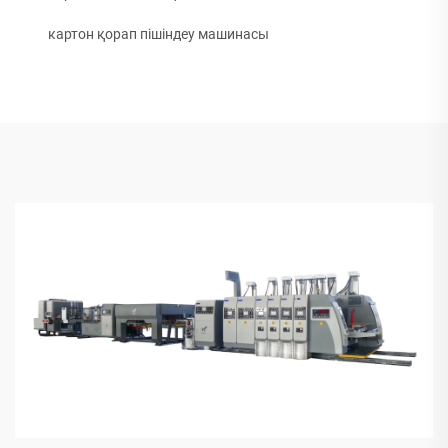
картон қорап пішіндеу машинасы