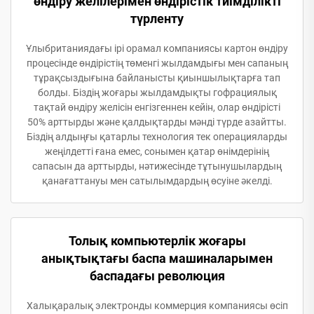
өндіру желілерімен өндірістік тиімділікті
түрленту
Ұлыбританиядағы ірі орамал компаниясы картон өндіру
процесінде өндірістің төменгі жылдамдығы мен сапаның
тұрақсыздығына байланысты қиыншылықтарға тап
болды. Біздің жоғары жылдамдықты гофрациялық
тақтай өндіру желісін енгізгеннен кейін, олар өндірісті
50% арттырды және қалдықтарды мәнді түрде азайтты.
Біздің алдыңғы қатарлы технология тек операцияларды
жеңілдетті ғана емес, сонымен қатар өнімдерінің
сапасын да арттырды, нәтижесінде тұтынушылардың
қанағаттануы мен сатылымдардың өсуіне әкелді.
Толық компьютерлік жоғары
анықтықтағы баспа машиналарымен
баспадағы революция
Халықаралық электронды коммерция компаниясы өсіп