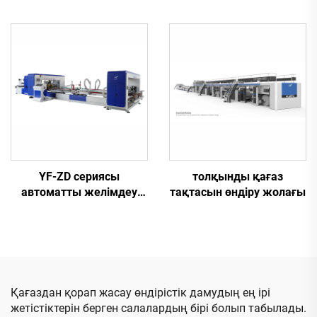
толық вакуумды
толық
жоғары
компьютерлендірілген
анықтылықтағы
жоғары жылдамдықты
баспадан қағаздың
басып шығару, паз
пазы мен қиып
болатын және қиып
түрлендіру машинасы
түрлендіру (вакуумдық
(Вакуумды трансферлік
тасымалдау арқылы
төменгі баспа)
жоғарғы басып шығару)
YF-ZD сериясы
толқынды қағаз
автоматты желімдеу
тақтасын өндіру жолағы
мен тігісті байланыстыру
машинасы, байланымы
бар
Қағаздан қорап жасау өндірістік дамудың ең ірі
жетістіктерін берген салалардың бірі болып табылады.