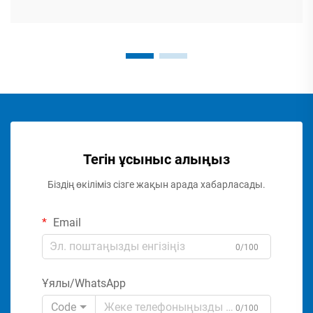
Тегін ұсыныс алыңыз
Біздің өкіліміз сізге жақын арада хабарласады.
Email
0/100
Ұялы/WhatsApp
Code
0/100