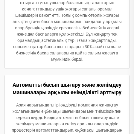
отырған тұтынушылар базасының талаптарын
қанағаттандыру үшін жоғары сапалы орамал
шешімдерін қажет етті. Толық компьютерлік жоғары
анықтықтағы баспа машиналарын пайдалану арқылы
олар брендінің өзіндік ерекшелігін бейнелейтін әсерлі
және дәл баспаларға қол жеткізді. Бұл жаңарту тек
орамалдың эстетикалық түрін ғана жақсартпады,
сонымен қатар баспа шығындарын 30% азайтты және
бизнесінің басқа салаларына қайта салым жасауға
мүмкіндік берді.
Автоматты басып шығару және желімдеу
машиналары арқылы өнімділікті арттыру
Азия нарығындағы ірі өндіруші компания жинақтау
жолағындағы еңбекақы шығындары мен тиімсіздікпен
күресіп жүрді. Біздің автоматты басып шығару және
желімдеу машиналарын енгізу арқылы олар өндіріс
процестерін автоматтандырып, еңбекақы шығындарын