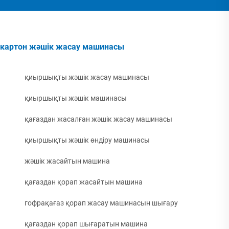
картон жәшік жасау машинасы
қиыршықты жәшік жасау машинасы
қиыршықты жәшік машинасы
қағаздан жасалған жәшік жасау машинасы
қиыршықты жәшік өндіру машинасы
жәшік жасайтын машина
қағаздан қорап жасайтын машина
гофрақағаз қорап жасау машинасын шығару
қағаздан қорап шығаратын машина