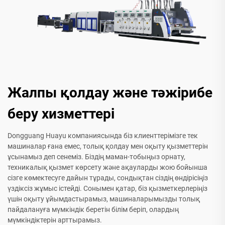
Жалпы қолдау және тәжірибе
беру хизметтері
Dongguang Huayu компаниясында біз клиенттерімізге тек
машиналар ғана емес, толық қолдау мен оқыту қызметтерін
ұсынамыз деп сенеміз. Біздің маман-тобыңыз орнату,
техникалық қызмет көрсету және ақауларды жою бойынша
сізге көмектесуге дайын тұрады, сондықтан сіздің өндірісіңіз
үздіксіз жұмыс істейді. Сонымен қатар, біз қызметкерлеріңіз
үшін оқыту ұйымдастырамыз, машиналарымызды толық
пайдалануға мүмкіндік беретін білім беріп, олардың
мүмкіндіктерін арттырамыз.