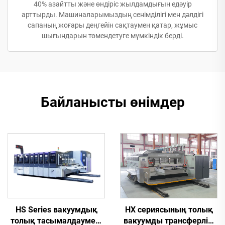
40% азайтты және өндіріс жылдамдығын едәуір
арттырды. Машиналарымыздың сенімділігі мен дәлдігі
сапаның жоғары деңгейін сақтаумен қатар, жұмыс
шығындарын төмендетуге мүмкіндік берді.
Байланысты өнімдер
HX сериясының толық
HS Series вакуумдық
вакуумды трансферлік,
толық тасымалдаумен,