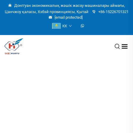
Донггуан экономикалық жәшік жасау машиналары аймағы,
Цанчжоу қаласы, Хэбэй провинциясы, Қытай
+86-15226701321
[email protected]
KK