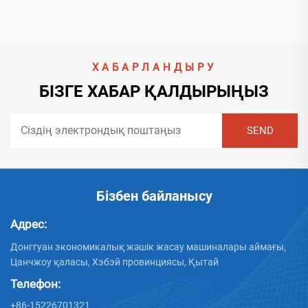
ХАБАРЛАНДЫРУ
БІЗГЕ ХАБАР ҚАЛДЫРЫҢЫЗ
Бізбен байланысу
Адрес:
Донггуан экономикалық жәшік жасау машиналары аймағы,
Цанчжоу қаласы, Хэбэй провинциясы, Қытай
Телефон:
+86-15226701321