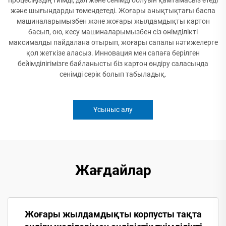
және шығындарды төмендетеді. Жоғары анықтықтағы баспа
машиналарымызбен және жоғары жылдамдықты картон
басып, ою, кесу машиналарымызбен сіз өнімділікті
максималды пайдалана отырып, жоғары сапалы нәтижелерге
қол жеткізе аласыз. Инновация мен сапаға берілген
бейімділігімізге байланысты біз картон өндіру саласында
сенімді серік болып табыладық.
Ұсыныс алу
Жағдайлар
Жоғары жылдамдықты корпусты тақта