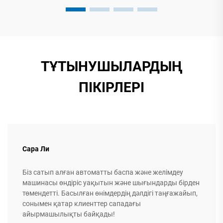
ТҰТЫНУШЫЛАРДЫҢ
ПІКІРЛЕРІ
Сара Ли
Біз сатып алған автоматты баспа және желімдеу
машинасы өндіріс уақытын және шығындарды бірден
төмендетті. Басылған өнімдердің дәлдігі таңғажайып,
сонымен қатар клиенттер сападағы
айырмашылықты байқады!