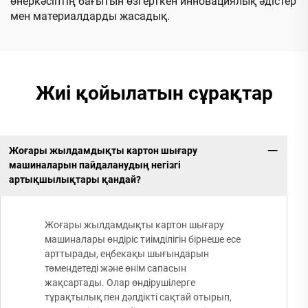
өнеркәсіптің бағытын өзгерткен инновациялық әдістер
мен материалдарды жасадық.
Жиі қойылатын сұрақтар
Жоғары жылдамдықты картон шығару
машиналарын пайдаланудың негізгі
артықшылықтары қандай?
Жоғары жылдамдықты картон шығару
машиналары өндіріс тиімділігін бірнеше есе
арттырады, еңбекақы шығындарын
төмендетеді және өнім сапасын
жақсартады. Олар өндірушілерге
тұрақтылық пен дәлдікті сақтай отырып,