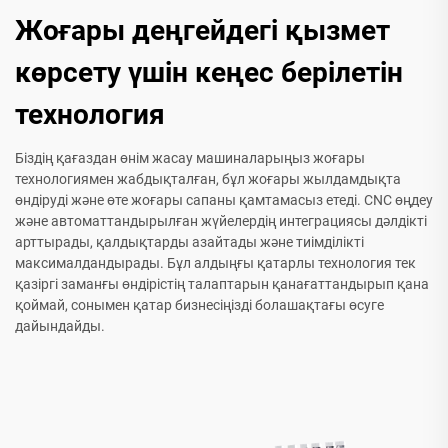
Жоғары деңгейдегі қызмет
көрсету үшін кеңес берілетін
технология
Біздің қағаздан өнім жасау машиналарыңыз жоғары
технологиямен жабдықталған, бұл жоғары жылдамдықта
өндіруді және өте жоғары сапаны қамтамасыз етеді. CNC өңдеу
және автоматтандырылған жүйелердің интеграциясы дәлдікті
арттырады, қалдықтарды азайтады және тиімділікті
максималдандырады. Бұл алдыңғы қатарлы технология тек
қазіргі заманғы өндірістің талаптарын қанағаттандырып қана
қоймай, сонымен қатар бизнесіңізді болашақтағы өсуге
дайындайды.