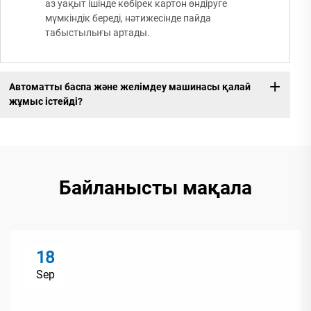
аз уақыт ішінде көбірек картон өндіруге
мүмкіндік береді, нәтижесінде пайда
табыстылығы артады.
Автоматты баспа және желімдеу машинасы қалай
жұмыс істейді?
Байланысты мақала
18
Sep