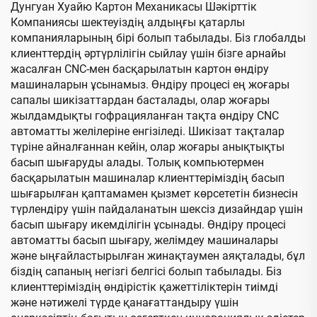
Дунгуан Хуайю Картон Механикасы Шәкірттік
Компаниясы шектеуіздің алдыңғы қатарлы
компанияларының бірі болып табылады. Біз глобалды
клиенттердің әртүрлілігін сыйлау үшін бізге арнайы
жасалған CNC-мен басқарылатын картон өндіру
машиналарын ұсынамыз. Өндіру процесі ең жоғары
сапалы шикізаттардан басталады, олар жоғары
жылдамдықты гофрацияланған тақта өндіру CNC
автоматты желілеріне енгізіледі. Шикізат тақталар
түріне айналғаннан кейін, олар жоғары анықтықты
басып шығаруды алады. Толық компьютермен
басқарылатын машиналар клиенттеріміздің басып
шығарылған қаптамамен қызмет көрсететін бизнесін
түрлендіру үшін пайдаланатын шексіз дизайндар үшін
басып шығару икемділігін ұсынады. Өндіру процесі
автоматты басып шығару, желімдеу машиналары
және ыңғайластырылған жинақтаумен аяқталады, бұл
біздің сапаның негізгі белгісі болып табылады. Біз
клиенттеріміздің өндірістік қажеттіліктерін тиімді
және нәтижелі түрде қанағаттандыру үшін