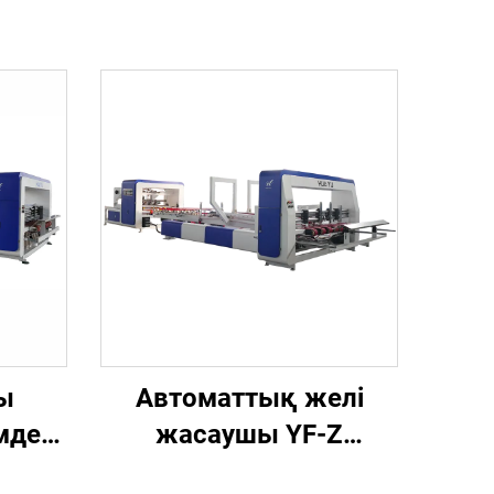
ы
Автоматтық желі
мдеу
жасаушы YF-Z
сериясы және