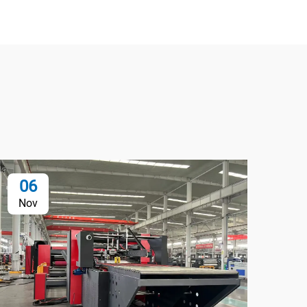
06
2
Nov
No