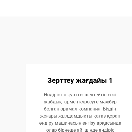
Зерттеу жағдайы 1
Өндірістік қуатты шектейтін ескі
жабдықтармен күресуге мәжбүр
болған орамал компания. Біздің
жоғары жылдамдықты қағаз қорап
өндіру машинасын енгізу арқасында
олар бірнеше ай ішінде өндіріс