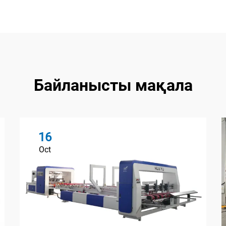
Байланысты мақала
16
Oct