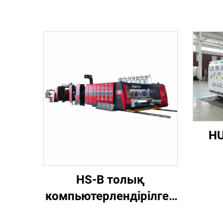
HU
комп
HS-B толық
компьютерлендірілген
жыл
жүйесі жоғары
шы