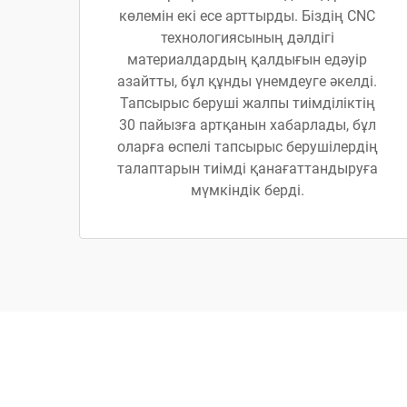
көлемін екі есе арттырды. Біздің CNC
технологиясының дәлдігі
материалдардың қалдығын едәуір
азайтты, бұл құнды үнемдеуге әкелді.
Тапсырыс беруші жалпы тиімділіктің
30 пайызға артқанын хабарлады, бұл
оларға өспелі тапсырыс берушілердің
талаптарын тиімді қанағаттандыруға
мүмкіндік берді.