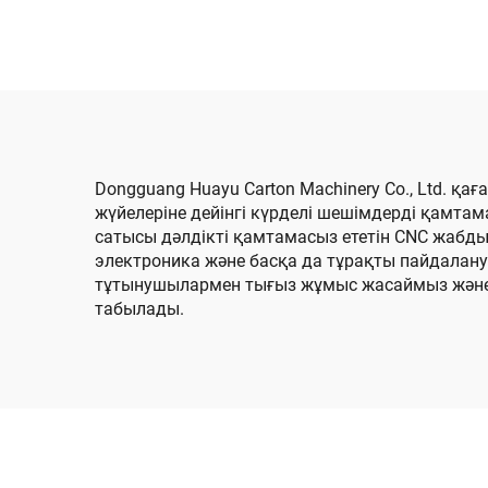
жылдамдықта жұмыс
және
істейтін автоматты
басып шығару және
желімдеу машинасы
Dongguang Huayu Carton Machinery Co., Ltd. қ
жүйелеріне дейінгі күрделі шешімдерді қамта
сатысы дәлдікті қамтамасыз ететін CNC жабды
электроника және басқа да тұрақты пайдалан
тұтынушылармен тығыз жұмыс жасаймыз және
табылады.