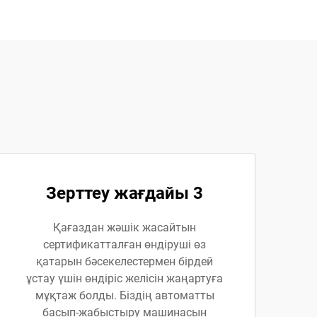
Зерттеу жағдайы 3
Қағаздан жәшік жасайтын
сертификатталған өндіруші өз
қатарын бәсекелестермен бірдей
ұстау үшін өндіріс желісін жаңартуға
мұқтаж болды. Біздің автоматты
басып-жабыстыру машинасын