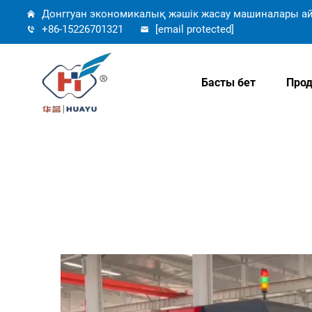
Донггуан экономикалық жәшік жасау машиналары ай
+86-15226701321
[email protected]
Басты бет
Прод