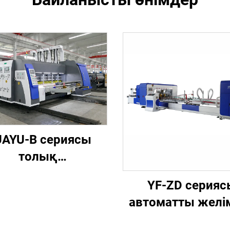
AYU-B сериясы
толық
ьютерлендірілген
YF-ZD серияс
жоғары
автоматты желі
дамдықты басып
мен тігісті
ғару, паз жасау