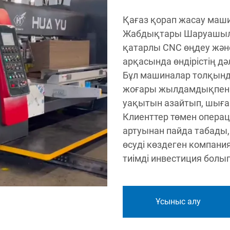
Қағаз қорап жасау маш
Жабдықтары Шаруашылық
қатарлы CNC өңдеу жән
арқасында өндірістің дәл
Бұл машиналар толқынд
жоғары жылдамдықпен ү
уақытын азайтып, шығ
Клиенттер төмен операц
артуынан пайда табады,
өсуді көздеген компани
тиімді инвестиция болы
Ұсыныс алу