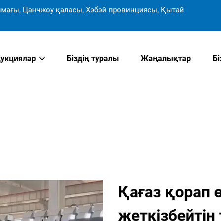
мағы, Цанчжоу қаласы, Хэбэй провинциясы, Қытай
укциялар
Біздің туралы
Жаңалықтар
Б
Қағаз қорап 
жеткізбейтін 