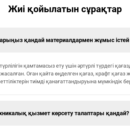
Жиі қойылатын сұрақтар
ларыңыз қандай материалдармен жұмыс істей
түрлілігін қамтамасыз ету үшін әртүрлі түрдегі қаға
жасалған. Оған қайта өңделген қағаз, крафт қағаз 
еттіліктерін тиімді қанағаттандыруына мүмкіндік бе
никалық қызмет көрсету талаптары қандай?