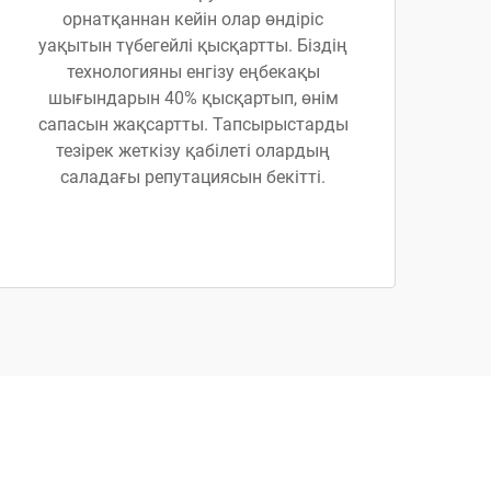
орнатқаннан кейін олар өндіріс
уақытын түбегейлі қысқартты. Біздің
технологияны енгізу еңбекақы
шығындарын 40% қысқартып, өнім
сапасын жақсартты. Тапсырыстарды
тезірек жеткізу қабілеті олардың
саладағы репутациясын бекітті.