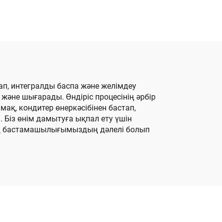
у
орамаларды
автоматты түрде
ар
байлау машинасы
ап, интегралды баспа және желімдеу
және шығарады. Өндіріс процесінің әрбір
қ, кондитер өнеркәсібінен бастап,
Біз өнім дамытуға ықпал ету үшін
ң бастамашылығымыздың дәлелі болып