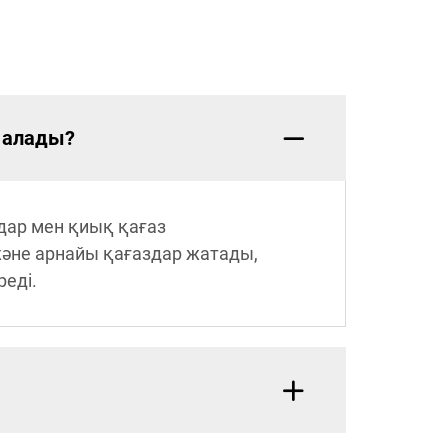
 алады?
здар мен қиық қағаз
және арнайы қағаздар жатады,
реді.