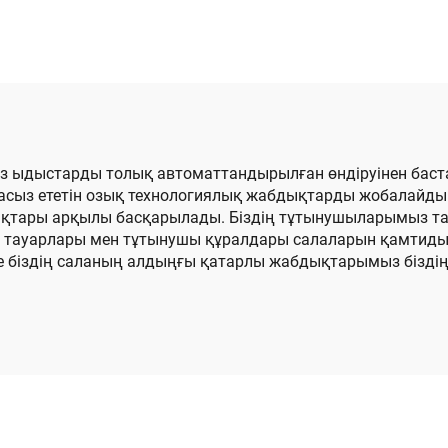
байланыстыр
 қиып түрлендіру
машинасы,
машинасы
байланымы б
ағаз ыдыстарды толық автоматтандырылған өндіруінен баст
масыз ететін озық технологиялық жабдықтарды жобалайды 
қтары арқылы басқарылады. Біздің тұтынушыларымыз тама
у тауарлары мен тұтынушы құралдары салаларын қамтиды. 
 біздің саланың алдыңғы қатарлы жабдықтарымыз бізді