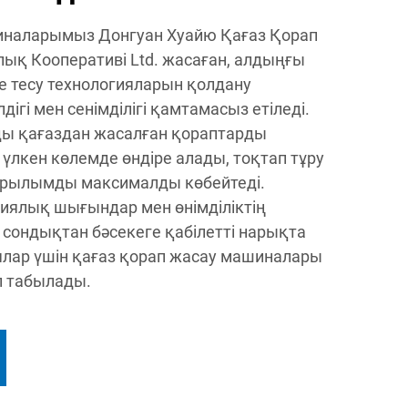
иналарымыз Донгуан Хуайю Қағаз Қорап
 Кооперативі Ltd. жасаған, алдыңғы
е тесу технологияларын қолдану
дігі мен сенімділігі қамтамасыз етіледі.
ы қағаздан жасалған қораптарды
лкен көлемде өндіре алады, тоқтап тұру
арылымды максималды көбейтеді.
иялық шығындар мен өнімділіктің
 сондықтан бәсекеге қабілетті нарықта
ялар үшін қағаз қорап жасау машиналары
п табылады.