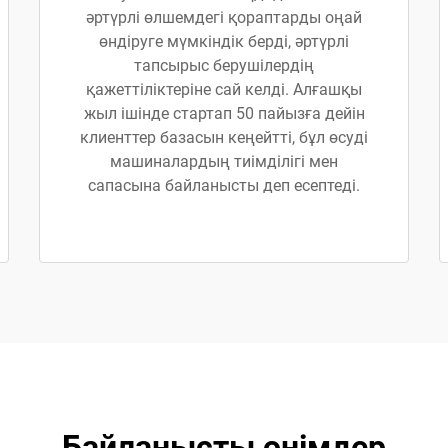
әртүрлі өлшемдегі қораптарды оңай
өндіруге мүмкіндік берді, әртүрлі
тапсырыс берушілердің
қажеттіліктеріне сай келді. Алғашқы
жыл ішінде стартап 50 пайызға дейін
клиенттер базасын кеңейтті, бұл өсуді
машиналардың тиімділігі мен
сапасына байланысты деп есептеді.
Байланысты өнімдер