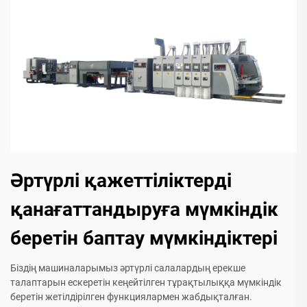
Әртүрлі қажеттіліктерді
қанағаттандыруға мүмкіндік
беретін баптау мүмкіндіктері
Біздің машиналарымыз әртүрлі салалардың ерекше
талаптарын ескеретін кеңейтілген тұрақтылыққа мүмкіндік
беретін жетілдірілген функциялармен жабдықталған.