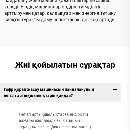
пайдалану және мәдени қажеттіліктеріне сәйкес
келеді. Біздің машиналар өндіріс тиімділігін
арттырумен қатар, қалдықтар мен энергия тұтыну
сияқты тұрақты даму аспектілерін де жақсартады.
Жиі қойылатын сұрақтар
Гофр қорап жасау машинасын пайдаланудың
негізгі артықшылықтары қандай?
Негізгі артықшылықтарға өндірістің
жоғары жылдамдығы, сапаның
тұрақтылығы, еңбек шығындарының