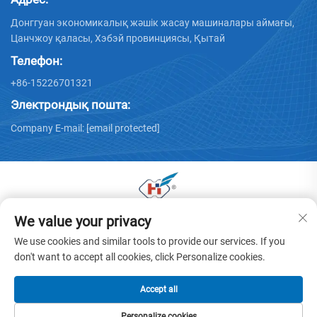
Донггуан экономикалық жәшік жасау машиналары аймағы,
Цанчжоу қаласы, Хэбэй провинциясы, Қытай
Телефон:
+86-15226701321
Электрондық пошта:
Company E-mail:
[email protected]
We value your privacy
© 2025 Донггуан Хуая қаңылтыр машиналары
компаниясының барлық құқтары сақталған. -
Жекелік
We use cookies and similar tools to provide our services. If you
саясат
don't want to accept all cookies, click Personalize cookies.
Accept all
Personalize cookies