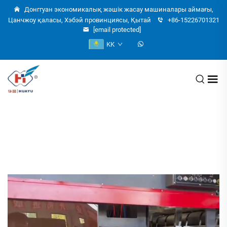
Донггуан экономикалық жәшік жасау машиналары аймағы,
Цанчжоу қаласы, Хэбэй провинциясы, Қытай
+86-15226701321
[email protected]
KK