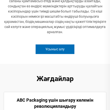
сапаны қамтамасыз етеді және қалдықтарды азайтады,
сондықтан өз өндіріс мүмкіндіктерін арттыруды қалайтын
кәсіпорындар үшін тиімді шешім болып табылады. Сіз кіші
кәсіпорын немесе ірі масштабты өндіруші болуыңызға
қарамастан, біздің машиналар сіздің нақты қажеттіліктеріңізге
сай келуге және операциялық жұмыс үрдісіңізді оптималдауға
арналған.
Ұсыныс алу
Жағдайлар
ABC Packaging үшін шығару көлемін
революцияландыру