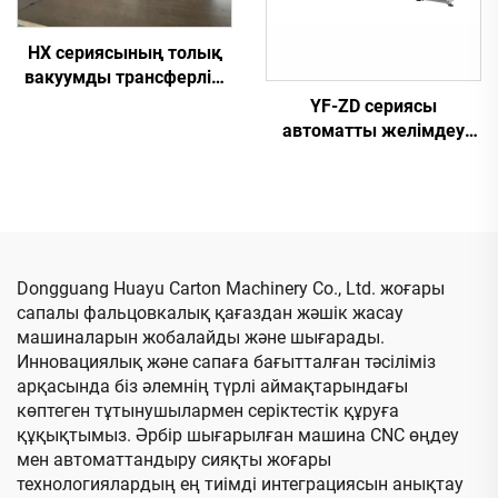
HX сериясының толық
вакуумды трансферлік,
толық
YF-ZD сериясы
компьютерлендірілген,
автоматты желімдеу
төменгі баспадан
мен тігісті байланыстыру
қағазды жоғары жақтау
машинасы, байланымы
және желімдеу,
бар
байланымы бар машина
(Вакуумды трансферлік
төменгі баспа)
Dongguang Huayu Carton Machinery Co., Ltd. жоғары
сапалы фальцовкалық қағаздан жәшік жасау
машиналарын жобалайды және шығарады.
Инновациялық және сапаға бағытталған тәсіліміз
арқасында біз әлемнің түрлі аймақтарындағы
көптеген тұтынушылармен серіктестік құруға
құқықтымыз. Әрбір шығарылған машина CNC өңдеу
мен автоматтандыру сияқты жоғары
технологиялардың ең тиімді интеграциясын анықтау