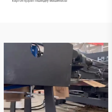
картон қорап пішіндеу машинасы