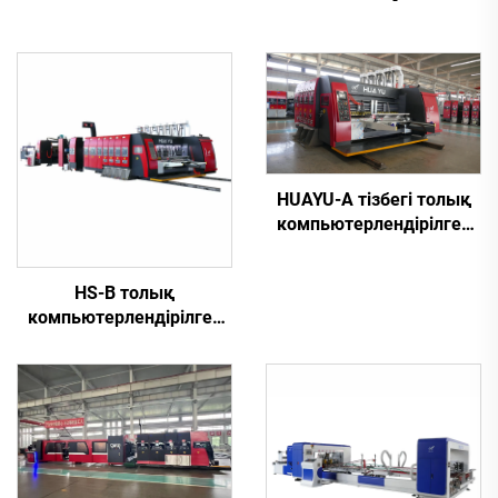
HUAYU-A тізбегі толық
компьютерлендірілген
жоғары жылдамдықты
басып шығару, ұяшық
HS-B толық
жасау және кесу
компьютерлендірілген
машинасы
жүйесі жоғары
жылдамдықта жұмыс
істейтін автоматты
басып шығару және
желімдеу машинасы