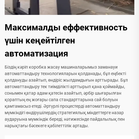
Максималды еффективность
үшін кеңейтілген
автоматизация
Біздің кәріп коробка жасау машиналарымыз заманауи
автоматтандыру технологияларын қолданады, бұл еңбекті
қолдануды азайтып, өндіріс жылдамдығын арттырады. Бұл
автоматтандыру тек тиімділікті арттырып қана қоймайды,
сонымен қатар адам қатесін азайтып, әрбір шығарылған
қораптың ең жоғары сапа стандарттарына сай болуын
қамтамасыз етеді. Әртүрлі процестерді автоматтандыру
мүмкіндігі өндірушілердің стратегиялық міндеттерге назар
аударуына мүмкіндік береді, нәтижесінде пайдалылық пен
нарықтағы бәсекеге қабілеттілік артады.