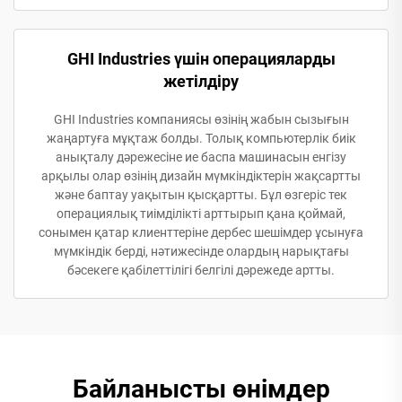
GHI Industries үшін операцияларды
жетілдіру
GHI Industries компаниясы өзінің жабын сызығын
жаңартуға мұқтаж болды. Толық компьютерлік биік
анықталу дәрежесіне ие баспа машинасын енгізу
арқылы олар өзінің дизайн мүмкіндіктерін жақсартты
және баптау уақытын қысқартты. Бұл өзгеріс тек
операциялық тиімділікті арттырып қана қоймай,
сонымен қатар клиенттеріне дербес шешімдер ұсынуға
мүмкіндік берді, нәтижесінде олардың нарықтағы
бәсекеге қабілеттілігі белгілі дәрежеде артты.
Байланысты өнімдер