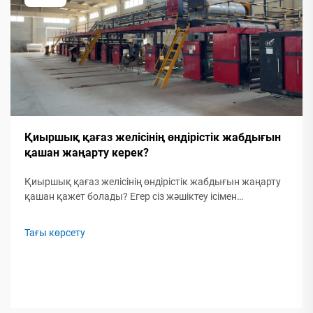
Қиыршық қағаз желісінің өндірістік жабдығын
қашан жаңарту керек?
Қиыршық қағаз желісінің өндірістік жабдығын жаңарту
қашан қажет болады? Егер сіз жәшіктеу ісімен
айналысатын болсаңыз және қиыршық қағаз өндіру
қажет болса, жабдықтарыңыздың қаншалықты
Тағы көрсету
маңызды екенін түсінесіз. Олар операциялардың негізі –
...