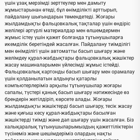
үшін ұзақ мерзімді зерттеулер мен дамыту
жұмыстарынан өтеді, бұл өнімділікті арттырып,
пайдалану шығындарын төмендетеді. Жоғары
жылдамдықты фальцовкалық тақталар үшін өндіріс
желілері әртүрлі материалдар мен өлшемдермен
жұмыс істеу үшін қажет болғанда тұтынушыларға
икемділік беретіндей жасалған. Пайдалану тиімділігі
мен өнімділігі үшін автоматты басып шығару және
желімдеу құрал-жабдықтары фальцовкалық жәшіктер
жасау машиналарымен үйлесімді жұмыс істейді.
Фальцовкалық картонды басып шығару мен орамалау
үшін қолданылатын алдыңғы қатарлы
компьютерлеріміз арқылы тұтынушылар жоғары
сапалы, түстері қанық басып шығару нәтижесінде өз
брендерін жетілдіріп, көрсете алады. Жоғары
жылдамдықты жәшіктерді басып шығару, тесік жасау
және қиғыш кесу құрал-жабдықтары басылған
жәшіктерді тиімді және дәл шығару үшін жасалған. Біз
халықаралық тұтынушыларымыздың қажеттіліктерін
түсінеміз және шешімдеріміз олардың нақты