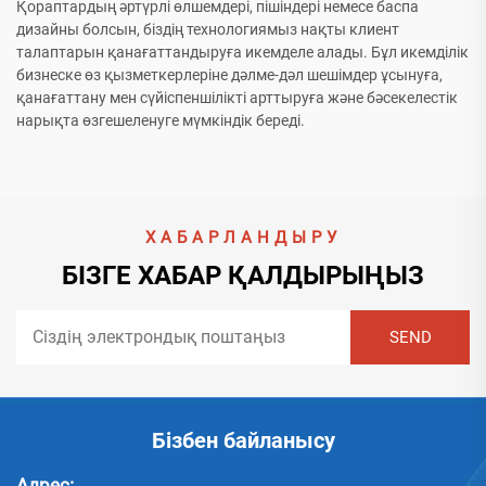
Қораптардың әртүрлі өлшемдері, пішіндері немесе баспа
дизайны болсын, біздің технологиямыз нақты клиент
талаптарын қанағаттандыруға икемделе алады. Бұл икемділік
бизнеске өз қызметкерлеріне дәлме-дәл шешімдер ұсынуға,
қанағаттану мен сүйіспеншілікті арттыруға және бәсекелестік
нарықта өзгешеленуге мүмкіндік береді.
ХАБАРЛАНДЫРУ
БІЗГЕ ХАБАР ҚАЛДЫРЫҢЫЗ
Бізбен байланысу
Адрес: