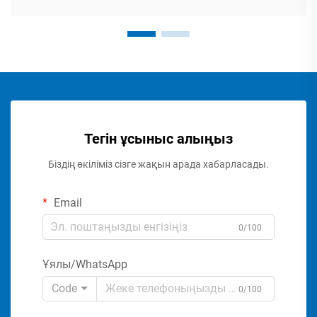
Тегін ұсыныс алыңыз
Біздің өкіліміз сізге жақын арада хабарласады.
Email
0/100
Ұялы/WhatsApp
Code
0/100