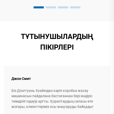
ТҰТЫНУШЫЛАРДЫҢ
ПІКІРЛЕРІ
Джон Смит
Біз Донггуань Хуайюдан кәріп коробка жасау
машинасын пайдалана бастағаннан бері өндіріс
тиімділігі едәуір артты. Қораптардың сапасы өте
жоғары, клиенттеріміз осы жақсаруды байқады!