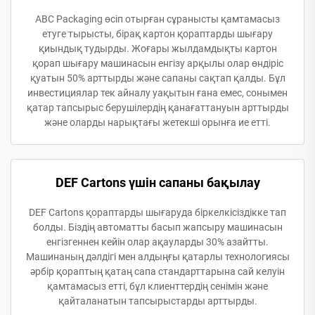
ABC Packaging өсіп отырған сұранысты қамтамасыз
етуге тырысты, бірақ картон қораптарды шығару
қиындық тудырды. Жоғары жылдамдықты картон
қорап шығару машинасын енгізу арқылы олар өндіріс
қуатын 50% арттырды және сапаны сақтап қалды. Бұл
инвестициялар тек айналу уақытын ғана емес, сонымен
қатар тапсырыс берушілердің қанағаттануын арттырды
және оларды нарықтағы жетекші орынға ие етті.
DEF Cartons үшін сапаны бақылау
DEF Cartons қораптарды шығаруда біркелкісіздікке тап
болды. Біздің автоматты басып жапсыру машинасын
енгізгеннен кейін олар ақауларды 30% азайтты.
Машинаның дәлдігі мен алдыңғы қатарлы технологиясы
әрбір қораптың қатаң сапа стандарттарына сай келуін
қамтамасыз етті, бұл клиенттердің сенімін және
қайталанатын тапсырыстарды арттырды.