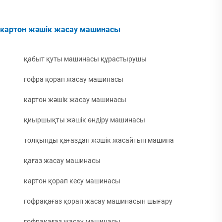
картон жәшік жасау машинасы
қабыт қуты машинасы құрастырушы
гофра қорап жасау машинасы
картон жәшік жасау машинасы
қиыршықты жәшік өндіру машинасы
толқынды қағаздан жәшік жасайтын машина
қағаз жасау машинасы
картон қорап кесу машинасы
гофрақағаз қорап жасау машинасын шығару
гофрақағаз жасау машинасы