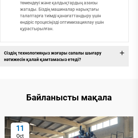
төмендеуі және қалдықтардың азаюы
жатады. Біздің машиналар нарықтағы
талаптарға тиімді қанағаттандыру үшін
өндіріс процесіңізді оптимизациялау үшін
құрастырылған.
Сіздің технологияңыз жоғары сапалы шығару
нәтижесін қалай қамтамасыз етеді?
Байланысты мақала
11
Oct