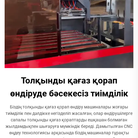
Толқынды қағаз қорап
өндіруде бәсекесіз тиімділік
Біздің толқынды қағаз қорап өндіру машиналары жоғары
тиімділік пен дәлдікке негізделіп жасалған, олар өндірушілерге
сапалы толқынды қағаз қораптарды ешқашан болмаған
жылдамдықпен шығаруға мүмкіндік береді. Дамытылған CNC
өңдеу технологиясы арқасында біздің машиналар тұрақты