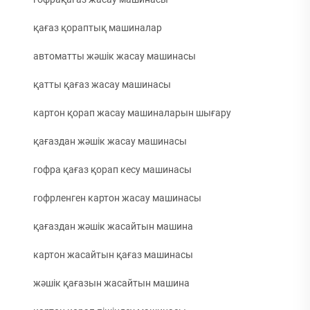
қағаз қораптық машиналар
автоматты жәшік жасау машинасы
қатты қағаз жасау машинасы
картон қорап жасау машиналарын шығару
қағаздан жәшік жасау машинасы
гофра қағаз қорап кесу машинасы
гофрленген картон жасау машинасы
қағаздан жәшік жасайтын машина
картон жасайтын қағаз машинасы
жәшік қағазын жасайтын машина