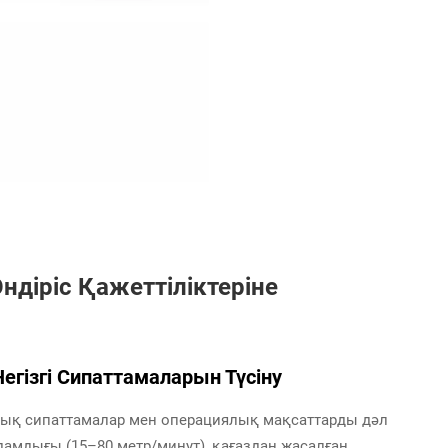
діріс Қажеттіліктеріне
ізгі Сипаттамаларын Түсіну
лық сипаттамалар мен операциялық мақсаттарды дәл
ылдамдығы (15–80 метр/минут), қағаздан жасалған