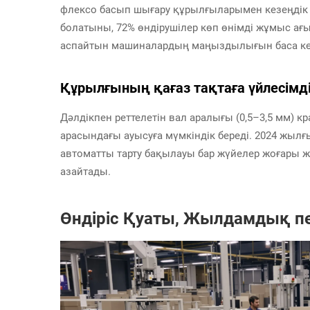
флексо басып шығару құрылғыларымен кезеңдік и
болатыны, 72% өндірушілер көп өнімді жұмыс ағ
аспайтын машиналардың маңыздылығын баса көр
Құрылғының қағаз тақтаға үйлесімділ
Дәлдікпен реттелетін вал аралығы (0,5–3,5 мм) к
арасындағы ауысуға мүмкіндік береді. 2024 жылғ
автоматты тарту бақылауы бар жүйелер жоғары ж
азайтады.
Өндіріс Қуаты, Жылдамдық п