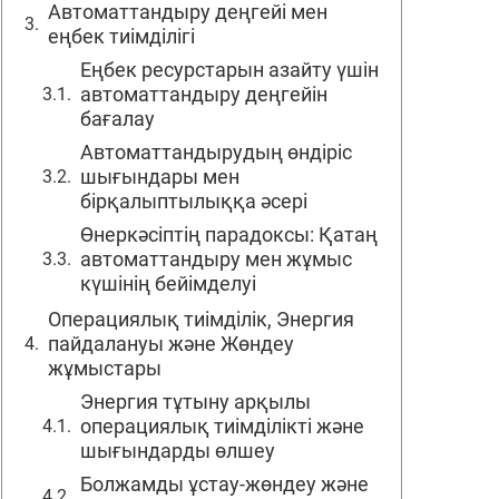
Автоматтандыру деңгейі мен
еңбек тиімділігі
Еңбек ресурстарын азайту үшін
автоматтандыру деңгейін
бағалау
Автоматтандырудың өндіріс
шығындары мен
бірқалыптылыққа әсері
Өнеркәсіптің парадоксы: Қатаң
автоматтандыру мен жұмыс
күшінің бейімделуі
Операциялық тиімділік, Энергия
пайдалануы және Жөндеу
жұмыстары
Энергия тұтыну арқылы
операциялық тиімділікті және
шығындарды өлшеу
Болжамды ұстау-жөндеу және