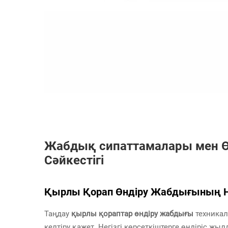
Жабдық сипаттамалары мен Өн
Сәйкестігі
Қырлы Қорап Өндіру Жабдығының Нег
Таңдау
қырлы қораптар өндіру жабдығы
техника
келтіру қажет. Негізгі көрсеткіштерге өндіріс ж