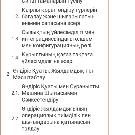
Сипаттамаларын Түсіну
Қырлы қорап өндіру түрлерін
бағалау және шығарылатын
өнімнің сапасына әсері
Сызықтың үйлесімділігі мен
интеграциясындағы өлшем
мен конфигурацияның рөлі
Құрылғының қағаз тақтаға
үйлесімділігіне әсері
Өндіріс Қуаты, Жылдамдық пен
Масштабтау
Өндіріс Қуаты мен Сұранысты
Машина Шығысымен
Сәйкестендіру
Өндіріс жылдамдығының
операциялық тиімділік пен
шығындарына қатынасын
талдау