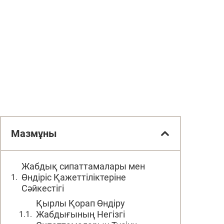
Мазмұны
Жабдық сипаттамалары мен
Өндіріс Қажеттіліктеріне
Сәйкестігі
Қырлы Қорап Өндіру
Жабдығының Негізгі