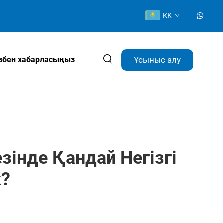
KK
Ұсыныс алу
ізбен хабарласыңыз
інде Қандай Негізгі
к?