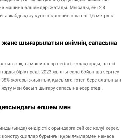
е машина өлшемдері жатады. Мысалы, ені 2,8
айта жабдықтау құнын қоспайынша ені 1,6 метрлік
ау және шығарылатын өнімнің сапасына
Жалғыз жақты машиналар негізгі жолақтарды, ал екі
тарды біріктіреді. 2023 жылғы сала бойынша зерттеу
ан 38% жоғары жиынтық қысымға төтеп бере алатынын
 жұту мен басып шығару сапасына әсер етеді.
ациясындағы өлшем мен
ндығында) өндірістік орындарға сәйкес келуі керек,
к конструкциялар бұрынғы құрылғылармен немесе