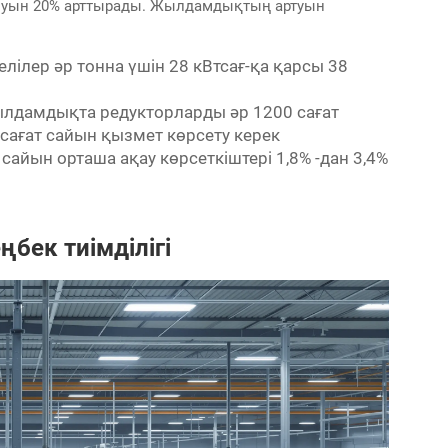
ынуын 20% арттырады. Жылдамдықтың артуын
ілер әр тонна үшін 28 кВтсағ-қа қарсы 38
ылдамдықта редукторларды әр 1200 сағат
сағат сайын қызмет көрсету керек
 сайын орташа ақау көрсеткіштері 1,8% -дан 3,4%
бек тиімділігі