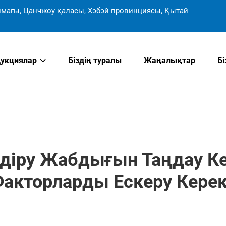
мағы, Цанчжоу қаласы, Хэбэй провинциясы, Қытай
укциялар
Біздің туралы
Жаңалықтар
Б
іру Жабдығын Таңдау Кез
акторларды Ескеру Кере