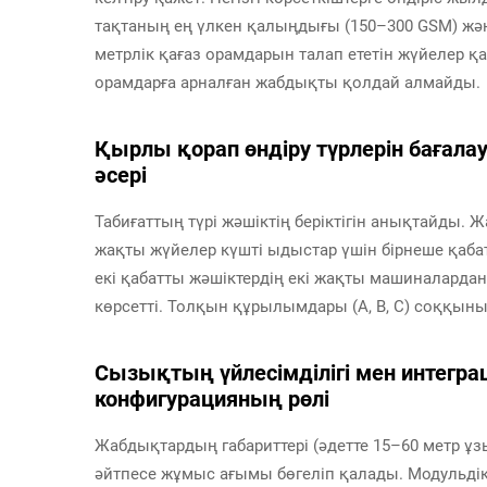
тақтаның ең үлкен қалыңдығы (150–300 GSM) жән
метрлік қағаз орамдарын талап ететін жүйелер қ
орамдарға арналған жабдықты қолдай алмайды.
Қырлы қорап өндіру түрлерін бағал
әсері
Табиғаттың түрі жәшіктің беріктігін анықтайды. 
жақты жүйелер күшті ыдыстар үшін бірнеше қабат
екі қабатты жәшіктердің екі жақты машиналард
көрсетті. Толқын құрылымдары (A, B, C) соққыны
Сызықтың үйлесімділігі мен интегр
конфигурацияның рөлі
Жабдықтардың габариттері (әдетте 15–60 метр ұзы
әйтпесе жұмыс ағымы бөгеліп қалады. Модульді