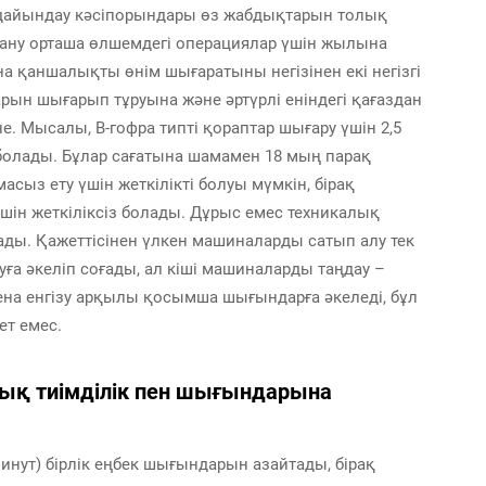
0% дайындау кәсіпорындары өз жабдықтарын толық
лану орташа өлшемдегі операциялар үшін жылына
 қаншалықты өнім шығаратыны негізінен екі негізгі
арын шығарып тұруына және әртүрлі еніндегі қағаздан
. Мысалы, В-гофра типті қораптар шығару үшін 2,5
ға болады. Бұлар сағатына шамамен 18 мың парақ
масыз ету үшін жеткілікті болуы мүмкін, бірақ
ін жеткіліксіз болады. Дұрыс емес техникалық
ды. Қажеттісінен үлкен машиналарды сатып алу тек
ға әкеліп соғады, ал кіші машиналарды таңдау –
а енгізу арқылы қосымша шығындарға әкеледі, бұл
ет емес.
ық тиімділік пен шығындарына
нут) бірлік еңбек шығындарын азайтады, бірақ