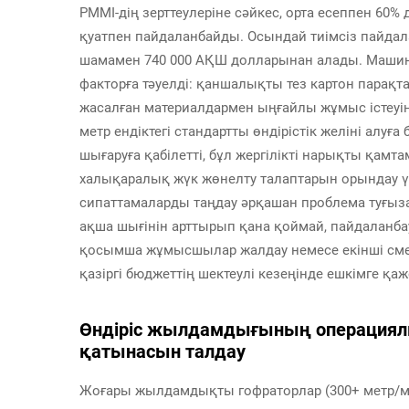
PMMI-дің зерттеулеріне сәйкес, орта есеппен 6
қуатпен пайдаланбайды. Осындай тиімсіз пайда
шамамен 740 000 АҚШ долларынан алады. Машина
факторға тәуелді: қаншалықты тез картон парақт
жасалған материалдармен ыңғайлы жұмыс істеуіне
метр ендіктегі стандартты өндірістік желіні алу
шығаруға қабілетті, бұл жергілікті нарықты қамта
халықаралық жүк жөнелту талаптарын орындау үш
сипаттамаларды таңдау әрқашан проблема туғыза
ақша шығінін арттырып қана қоймай, пайдаланбау
қосымша жұмысшылар жалдау немесе екінші смен
қазіргі бюджеттің шектеулі кезеңінде ешкімге қаж
Өндіріс жылдамдығының операциял
қатынасын талдау
Жоғары жылдамдықты гофраторлар (300+ метр/ми