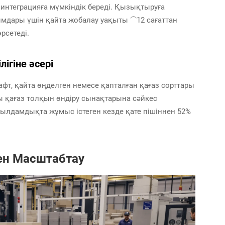
нтеграцияға мүмкіндік береді. Қызықтыруға
ымдары үшін қайта жобалау уақыты ⏜12 сағаттан
сетеді.
ігіне әсері
рафт, қайта өңделген немесе қапталған қағаз сорттары
ы қағаз толқын өндіру сынақтарына сәйкес
ылдамдықта жұмыс істеген кезде қате пішіннен 52%
ен Масштабтау