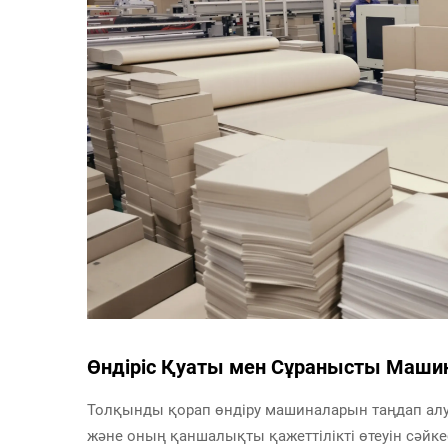
Өндіріс Қуаты мен Сұранысты Маши
Толқынды қорап өндіру машиналарын таңдап алу
және оның қаншалықты қажеттілікті өтеуін сәй