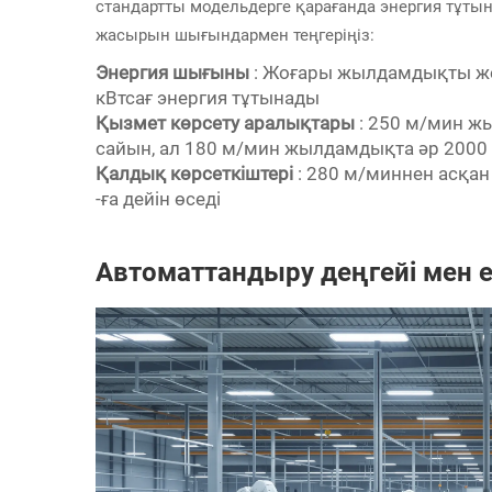
стандартты модельдерге қарағанда энергия тұт
жасырын шығындармен теңгеріңіз:
Энергия шығыны
: Жоғары жылдамдықты жел
кВтсағ энергия тұтынады
Қызмет көрсету аралықтары
: 250 м/мин ж
сайын, ал 180 м/мин жылдамдықта әр 2000 
Қалдық көрсеткіштері
: 280 м/миннен асқан
-ға дейін өседі
Автоматтандыру деңгейі мен ең