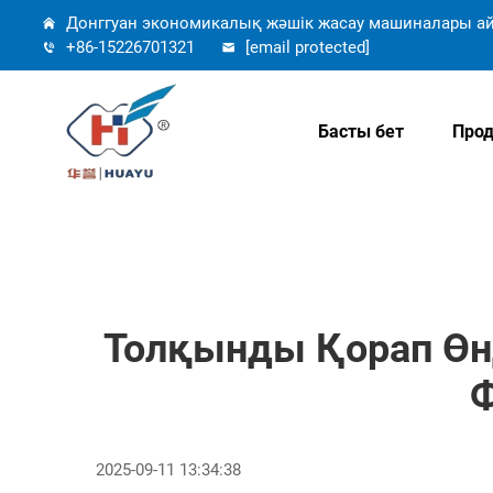
Донггуан экономикалық жәшік жасау машиналары ай
+86-15226701321
[email protected]
Басты бет
Прод
Толқынды Қорап Өнд
Ф
2025-09-11 13:34:38