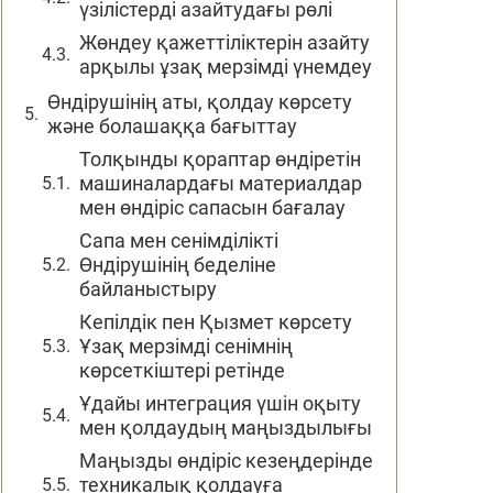
үзілістерді азайтудағы рөлі
Жөндеу қажеттіліктерін азайту
арқылы ұзақ мерзімді үнемдеу
Өндірушінің аты, қолдау көрсету
және болашаққа бағыттау
Толқынды қораптар өндіретін
машиналардағы материалдар
мен өндіріс сапасын бағалау
Сапа мен сенімділікті
Өндірушінің беделіне
байланыстыру
Кепілдік пен Қызмет көрсету
Ұзақ мерзімді сенімнің
көрсеткіштері ретінде
Ұдайы интеграция үшін оқыту
мен қолдаудың маңыздылығы
Маңызды өндіріс кезеңдерінде
техникалық қолдауға