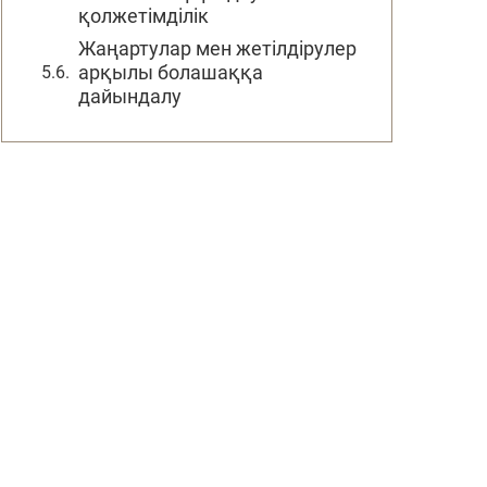
қолжетімділік
Жаңартулар мен жетілдірулер
арқылы болашаққа
дайындалу