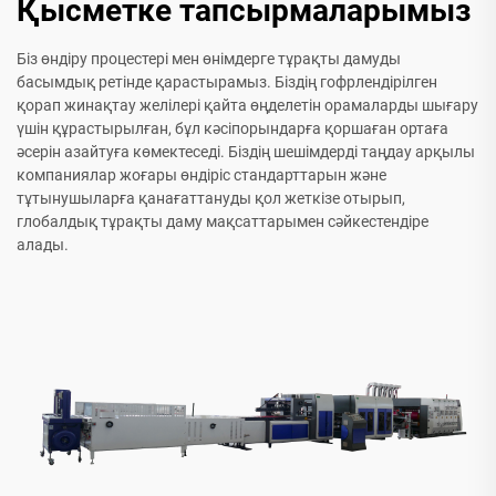
Қысметке тапсырмаларымыз
Біз өндіру процестері мен өнімдерге тұрақты дамуды
басымдық ретінде қарастырамыз. Біздің гофрлендірілген
қорап жинақтау желілері қайта өңделетін орамаларды шығару
үшін құрастырылған, бұл кәсіпорындарға қоршаған ортаға
әсерін азайтуға көмектеседі. Біздің шешімдерді таңдау арқылы
компаниялар жоғары өндіріс стандарттарын және
тұтынушыларға қанағаттануды қол жеткізе отырып,
глобалдық тұрақты даму мақсаттарымен сәйкестендіре
алады.