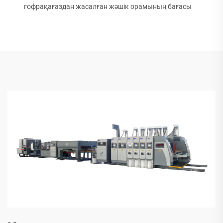
гофрақағаздан жасалған жәшік орамының бағасы