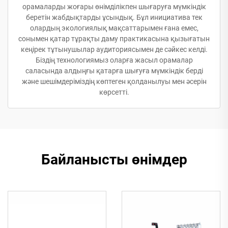
орамаларды жоғары өнімділікпен шығаруға мүмкіндік
беретін жабдықтарды ұсындық. Бұл инициатива тек
олардың экологиялық мақсаттарымен ғана емес,
сонымен қатар тұрақты даму практикасына қызығатын
кеңірек тұтынушылар аудиториясымен де сәйкес келді.
Біздің технологиямыз оларға жасыл орамалар
саласында алдыңғы қатарға шығуға мүмкіндік берді
және шешімдеріміздің көптеген қолданылуы мен әсерін
көрсетті.
Байланысты өнімдер