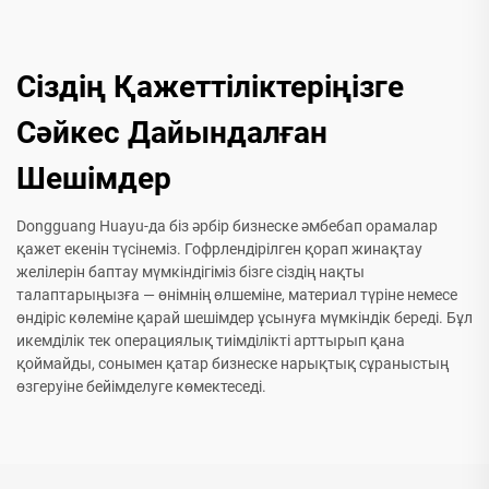
Сіздің Қажеттіліктеріңізге
Сәйкес Дайындалған
Шешімдер
Dongguang Huayu-да біз әрбір бизнеске әмбебап орамалар
қажет екенін түсінеміз. Гофрлендірілген қорап жинақтау
желілерін баптау мүмкіндігіміз бізге сіздің нақты
талаптарыңызға — өнімнің өлшеміне, материал түріне немесе
өндіріс көлеміне қарай шешімдер ұсынуға мүмкіндік береді. Бұл
икемділік тек операциялық тиімділікті арттырып қана
қоймайды, сонымен қатар бизнеске нарықтық сұраныстың
өзгеруіне бейімделуге көмектеседі.