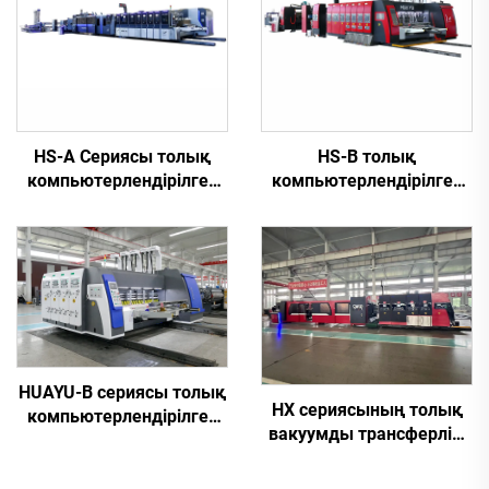
HS-A Сериясы толық
HS-B толық
компьютерлендірілген
компьютерлендірілген
жоғары жылдамдықты
жүйесі жоғары
басып шығару
жылдамдықта жұмыс
желімдеуін автоматты
істейтін автоматты
байламмен жабдықтау
басып шығару және
желімдеу машинасы
HUAYU-B сериясы толық
HX сериясының толық
компьютерлендірілген
вакуумды трансферлік,
жоғары жылдамдықты
толық
басып шығару, паз
компьютерлендірілген,
жасау және қиып