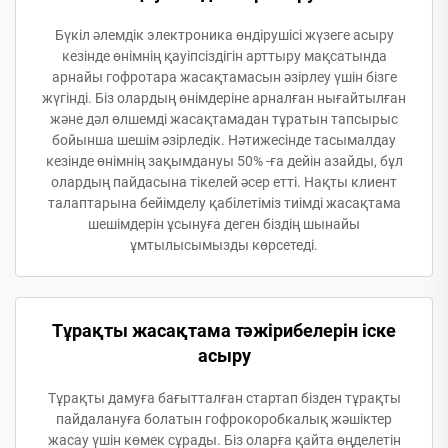
Бүкіл әлемдік электроника өндірушісі жүзеге асыру
кезінде өнімнің қауіпсіздігін арттыру мақсатында
арнайы гофротара жасақтамасын әзірлеу үшін бізге
жүгінді. Біз олардың өнімдеріне арналған нығайтылған
және дәл өлшемді жасақтамадан тұратын тапсырыс
бойынша шешім әзірледік. Нәтижесінде тасымалдау
кезінде өнімнің зақымдануы 50% -ға дейін азайды, бұл
олардың пайдасына тікелей әсер етті. Нақты клиент
талаптарына бейімделу қабілетіміз тиімді жасақтама
шешімдерін ұсынуға деген біздің шынайы
ұмтылысымызды көрсетеді.
Тұрақты жасақтама тәжірибелерін іске
асыру
Тұрақты дамуға бағытталған стартап бізден тұрақты
пайдалануға болатын гофрокоробкалық жәшіктер
жасау үшін көмек сұрады. Біз оларға қайта өңделетін