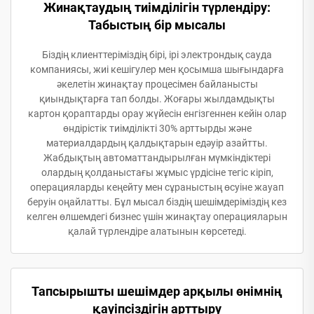
Жинақтаудың тиімділігін түрлендіру:
Табыстың бір мысалы
Біздің клиенттеріміздің бірі, ірі электрондық сауда
компаниясы, жиі кешігулер мен қосымша шығындарға
әкелетін жинақтау процесімен байланысты
қиындықтарға тап болды. Жоғары жылдамдықты
картон қораптарды орау жүйесін енгізгеннен кейін олар
өндірістік тиімділікті 30% арттырды және
материалдардың қалдықтарын едәуір азайтты.
Жабдықтың автоматтандырылған мүмкіндіктері
олардың қолданыстағы жұмыс үрдісіне тегіс кіріп,
операцияларды кеңейту мен сұраныстың өсуіне жауап
беруін оңайлатты. Бұл мысал біздің шешімдеріміздің кез
келген өлшемдегі бизнес үшін жинақтау операцияларын
қалай түрлендіре алатынын көрсетеді.
Тапсырышты шешімдер арқылы өнімнің
қауіпсіздігін арттыру