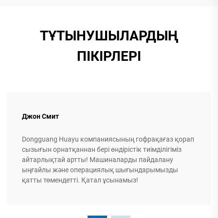
ТҰТЫНУШЫЛАРДЫҢ
ПІКІРЛЕРІ
Джон Смит
Dongguang Huayu компаниясының гофрақағаз қорап
сызығын орнатқаннан бері өндірістік тиімділігіміз
айтарлықтай артты! Машиналарды пайдалану
ыңғайлы және операциялық шығындарымызды
қатты төмендетті. Қатал ұсынамыз!