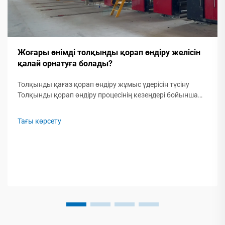
Жоғары өнімді толқынды қорап өндіру желісін
қалай орнатуға болады?
Толқынды қағаз қорап өндіру жұмыс үдерісін түсіну
Толқынды қорап өндіру процесінің кезеңдері бойынша
шолу Қазіргі заманғы толқынды қағаз қорап өндіру
желісі бес маңызды ... арқылы шикі қағаз рулондарын
Тағы көрсету
қорғауыш орамаға айналдырады