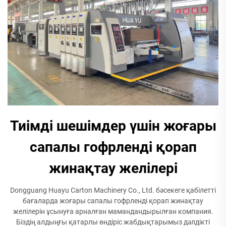
Тиімді шешімдер үшін жоғары
сапалы гофрленді қорап
жинақтау желілері
Dongguang Huayu Carton Machinery Co., Ltd. бәсекеге қабілетті
бағаларда жоғары сапалы гофрленді қорап жинақтау
желілерін ұсынуға арналған мамандандырылған компания.
Біздің алдыңғы қатарлы өндіріс жабдықтарымыз дәлдікті