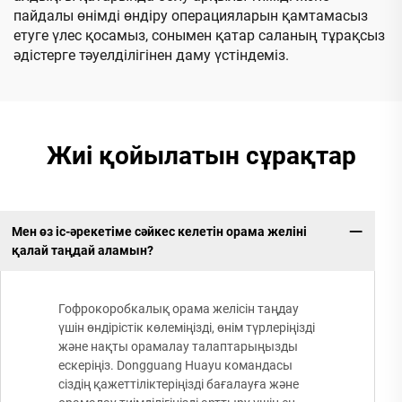
пайдалы өнімді өндіру операцияларын қамтамасыз
етуге үлес қосамыз, сонымен қатар саланың тұрақсыз
әдістерге тәуелділігінен даму үстіндеміз.
Жиі қойылатын сұрақтар
Мен өз іс-әрекетіме сәйкес келетін орама желіні
қалай таңдай аламын?
Гофрокоробкалық орама желісін таңдау
үшін өндірістік көлеміңізді, өнім түрлеріңізді
және нақты орамалау талаптарыңызды
ескеріңіз. Dongguang Huayu командасы
сіздің қажеттіліктеріңізді бағалауға және