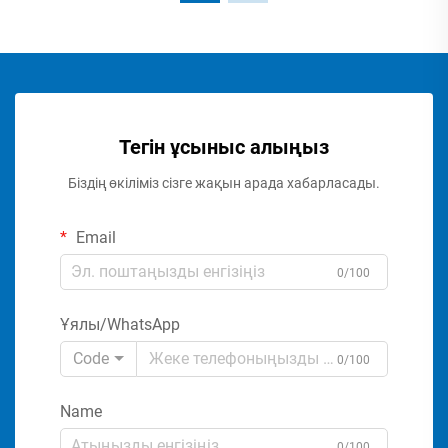
Тегін ұсыныс алыңыз
Біздің өкіліміз сізге жақын арада хабарласады.
Email
0/100
Ұялы/WhatsApp
Code
0/100
Name
0/100