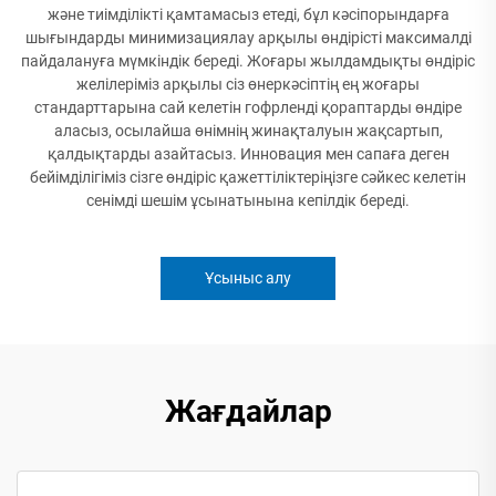
және тиімділікті қамтамасыз етеді, бұл кәсіпорындарға
шығындарды минимизациялау арқылы өндірісті максималді
пайдалануға мүмкіндік береді. Жоғары жылдамдықты өндіріс
желілеріміз арқылы сіз өнеркәсіптің ең жоғары
стандарттарына сай келетін гофрленді қораптарды өндіре
аласыз, осылайша өнімнің жинақталуын жақсартып,
қалдықтарды азайтасыз. Инновация мен сапаға деген
бейімділігіміз сізге өндіріс қажеттіліктеріңізге сәйкес келетін
сенімді шешім ұсынатынына кепілдік береді.
Ұсыныс алу
Жағдайлар