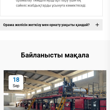
орамалау тиімділігіңізді арттыру үшін ең
сәйкес жабдықтарды ұсынуға көмектеседі.
Орама желісін жеткізу мен орнату уақыты қандай?
Байланысты мақала
18
Sep