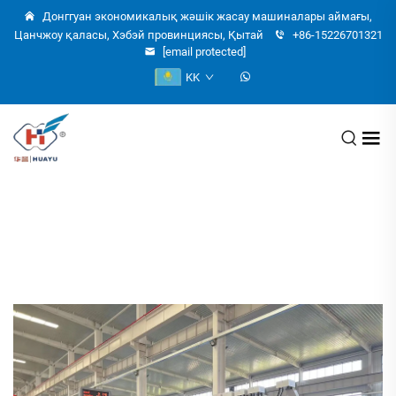
Донггуан экономикалық жәшік жасау машиналары аймағы,
Цанчжоу қаласы, Хэбэй провинциясы, Қытай
+86-15226701321
[email protected]
KK