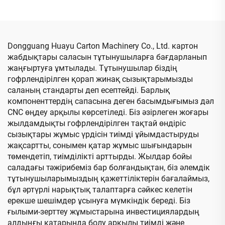
төменгі баспадан
түрлендіру машинасы
қағазды жоғары жақтау
және желімдеу,
байланымы бар машина
Dongguang Huayu Carton Machinery Co., Ltd. картон
(Вакуумды трансферлік
жабдықтары саласын тұтынушыларға бағдарланып
төменгі баспа)
жаңғыртуға ұмтылады. Тұтынушылар біздің
гофрлендірілген қорап жинақ сызықтарымызды
саланың стандарты деп есептейді. Барлық
компоненттердің сапасына деген басымдығымыз дәл
CNC өңдеу арқылы көрсетіледі. Біз әзірлеген жоғары
жылдамдықты гофрлендірілген тақтай өндіріс
сызықтары жұмыс үрдісін тиімді ұйымдастыруды
жақсартты, сонымен қатар жұмыс шығындарын
төмендетіп, тиімділікті арттырды. Жылдар бойы
саладағы тәжірибеміз бар болғандықтан, біз әлемдік
тұтынушыларымыздың қажеттіліктерін бағалаймыз,
бұл әртүрлі нарықтық талаптарға сәйкес келетін
ерекше шешімдер ұсынуға мүмкіндік береді. Біз
ғылыми-зерттеу жұмыстарына инвестициялардың
алдыңғы қатарында болу арқылы тиімді және