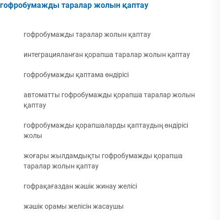
гофробумажды таралар жолын қаптау
гофробумажды таралар жолын қаптау
интеграцияланған қорапша таралар жолын қаптау
гофробумажды қаптама өндірісі
автоматты гофробумажды қорапша таралар жолын
қаптау
гофробумажды қорапшаларды қаптаудың өндірісі
жолы
жоғары жылдамдықты гофробумажды қорапша
таралар жолын қаптау
гофрақағаздан жәшік жинау желісі
жәшік орамы желісін жасаушы