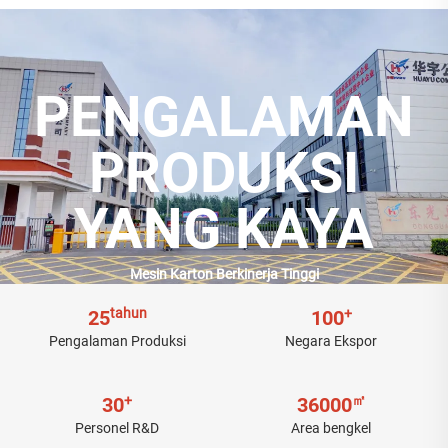
PENGALAMAN
PRODUKSI
YANG KAYA
Mesin Karton Berkinerja Tinggi
tahun
+
25
100
Pengalaman Produksi
Negara Ekspor
+
㎡
30
36000
Personel R&D
Area bengkel