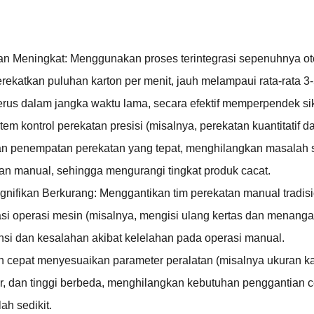
ikan Meningkat: Menggunakan proses terintegrasi sepenuhnya ot
ekatkan puluhan karton per menit, jauh melampaui rata-rata 3
erus dalam jangka waktu lama, secara efektif memperpendek sik
tem kontrol perekatan presisi (misalnya, perekatan kuantitatif 
 dan penempatan perekatan yang tepat, menghilangkan masalah 
tan manual, sehingga mengurangi tingkat produk cacat.
nifikan Berkurang: Menggantikan tim perekatan manual tradision
 operasi mesin (misalnya, mengisi ulang kertas dan menangan
iensi dan kesalahan akibat kelelahan pada operasi manual.
an cepat menyesuaikan parameter peralatan (misalnya ukuran kar
, dan tinggi berbeda, menghilangkan kebutuhan penggantian c
ah sedikit.