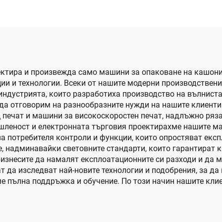
залепване и
за опакован
автоматично
опаковане
роектира и произвежда само машини за опаковане на кашон
ции и технологии. Всеки от нашите модерни производствен
 индустрията, които разработиха производство на вълниста
да отговорим на разнообразните нужди на нашите клиенти 
ечат и машини за високоскоростен печат, надлъжно рязан
леност и електронната търговия проектирахме нашите ма
а потребителя контроли и функции, които опростяват екс
, надминавайки световните стандарти, които гарантират к
бизнесите да намалят експлоатационните си разходи и да 
 да изследват най-новите технологии и подобрения, за д
ме пълна поддръжка и обучение. По този начин нашите кли