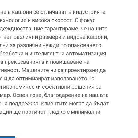
не в кашони се отличават в индустрията
ехнология и висока скорост. С фокус
адеждността, ние гарантираме, че нашите
тват различни размери и видове кашони,
лни за различни нужди по опаковането.
бработка и интелигентна автоматизация
а прекъсванията и повишаване на
ивност. Машините ни са проектирани да
 и да оптимизират използването на
и икономически ефективни решения за
мер. Освен това, благодарение на нашата
на поддръжка, клиентите могат да бъдат
рации ще протичат гладко с минимални