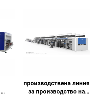
производствена линия
о
за производство на
не и
вълниста картонена
шина
кутия