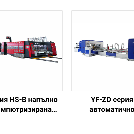
ия HS-B напълно
YF-ZD серия
омпютризирана
автоматичн
сокоскоростна
залепване с веза
ина за печатане,
автоматична ма