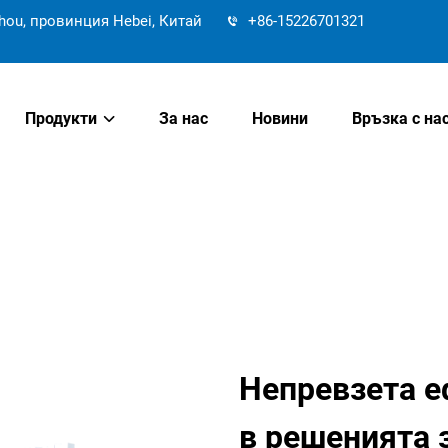
hou, провинция Hebei, Китай
+86-15226701321
Продукти
За нас
Новини
Връзка с на
Непревзета е
в решенията 