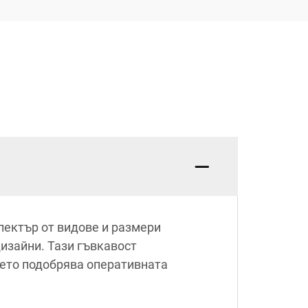
пектър от видове и размери
дизайни. Тази гъвкавост
оето подобрява оперативната