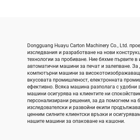
залепване и
автоматично връзване
Dongguang Huayu Carton Machinery Co., Ltd. п
изследвания и разработване на нови конструк
технологии за пробиване. Ние бяхме първите в
автоматични машини за печат и залепване. За 
компютърни машини за високотоизображаващ п
вкусовата промишленост, електронната промиш
ефективно. Всяка машина разполага с удобни з
машини осигурява на клиентите ни спокойствие
персонализирани решения, за да помогнем на 
изследователски и развойни екипи продължават
ценним силните клиентски връзки и осигурява
нашите машини за опаковане на кашони.