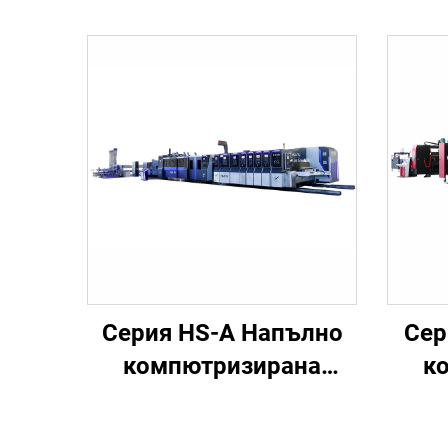
Серия HS-A Напълно
Сер
компютризирана
к
високоскоростна
ви
машина за печатане,
маш