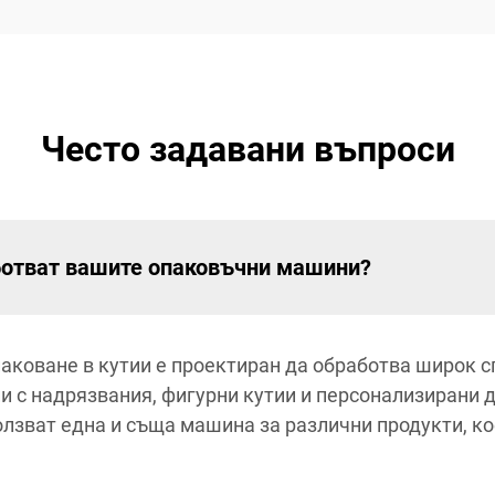
Често задавани въпроси
ботват вашите опаковъчни машини?
аковане в кутии е проектиран да обработва широк с
и с надрязвания, фигурни кутии и персонализирани 
олзват една и съща машина за различни продукти, к