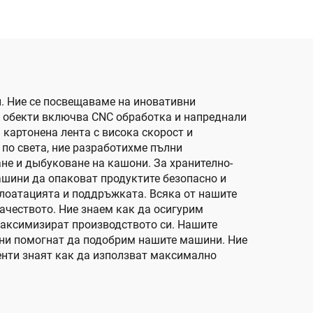
е
и. Ние се посвещаваме на иновативни
и обекти включва CNC обработка и напреднали
 картонена лента с висока скорост и
по света, ние разработихме пълни
е и дыбуковане на кашони. За хранително-
шини да опаковат продуктите безопасно и
плоатацията и поддръжката. Всяка от нашите
ачеството. Ние знаем как да осигурим
максимизират производството си. Нашите
а ни помогнат да подобрим нашите машини. Ние
енти знаят как да използват максимално