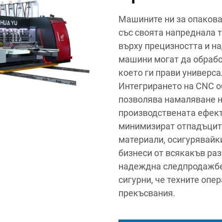
Машините ни за опакова
със своята напреднала т
върху прецизността и н
машини могат да обрабо
което ги прави универса
Интегрирането на CNC о
позволява намаляване н
производствената ефект
минимизират отпадъците
материали, осигурявайк
бизнеси от всякакъв раз
надеждна следпродажбе
сигурни, че техните опе
прекъсвания.