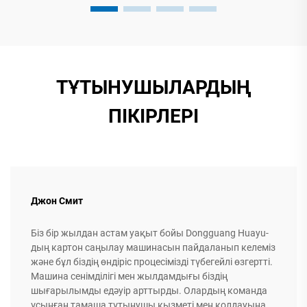
ТҰТЫНУШЫЛАРДЫҢ
ПІКІРЛЕРІ
Джон Смит
Біз бір жылдан астам уақыт бойы Dongguang Huayu-
дың картон саңылау машинасын пайдаланып келеміз
және бұл біздің өндіріс процесімізді түбегейлі өзгертті.
Машина сенімділігі мен жылдамдығы біздің
шығарылымды едәуір арттырды. Олардың команда
ұсынған тамаша тұтынушы қызметі мен қолдауына