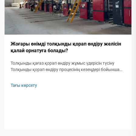
Жоғары өнімді толқынды қорап өндіру желісін
қалай орнатуға болады?
Толқынды қағаз қорап өндіру жұмыс үдерісін түсіну
Толқынды қорап өндіру процесінің кезеңдері бойынша
шолу Қазіргі заманғы толқынды қағаз қорап өндіру
желісі бес маңызды ... арқылы шикі қағаз рулондарын
Тағы көрсету
қорғауыш орамаға айналдырады