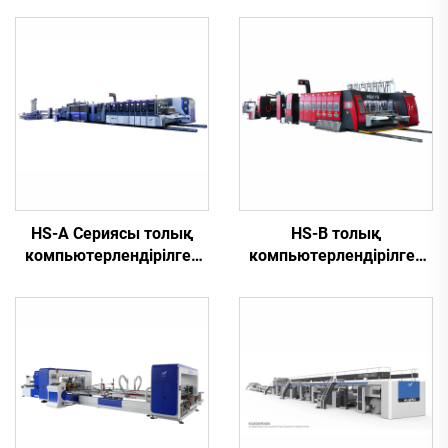
HS-A Сериясы толық
HS-B толық
компьютерлендірілген
компьютерлендірілген
жоғары жылдамдықты
жүйесі жоғары
басып шығару
жылдамдықта жұмыс
желімдеуін автоматты
істейтін автоматты
байламмен жабдықтау
басып шығару және
желімдеу машинасы