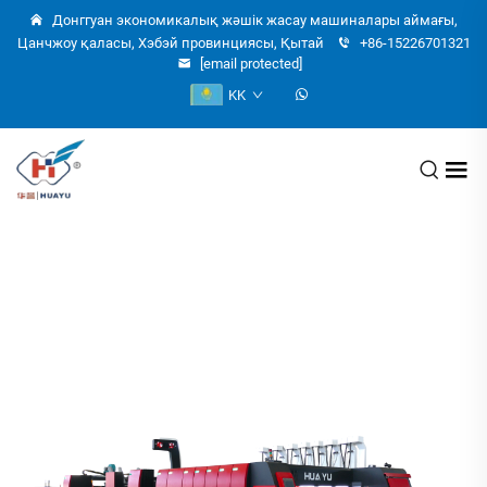
Донггуан экономикалық жәшік жасау машиналары аймағы,
Цанчжоу қаласы, Хэбэй провинциясы, Қытай
+86-15226701321
[email protected]
KK