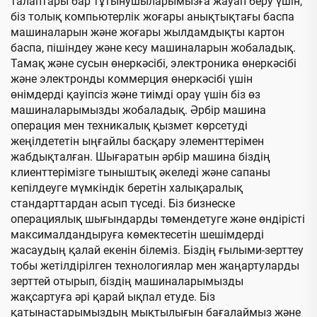
талаптары бар тұтынушыларымызға жауап беру үшін,
біз толық компьютерлік жоғары анықтықтағы баспа
машиналарын және жоғары жылдамдықты картон
баспа, пішіндеу және кесу машиналарын жобаладық.
Тамақ және сусын өнеркәсібі, электроника өнеркәсібі
және электронды коммерция өнеркәсібі үшін
өнімдерді қауіпсіз және тиімді орау үшін біз өз
машиналарымызды жобаладық. Әрбір машина
операция мен техникалық қызмет көрсетуді
жеңілдететін ыңғайлы басқару элементтерімен
жабдықталған. Шығаратын әрбір машина біздің
клиенттерімізге тыныштық әкеледі және сапаны
кепілдеуге мүмкіндік беретін халықаралық
стандарттардан асып түседі. Біз бизнеске
операциялық шығындарды төмендетуге және өндірісті
максималдандыруға көмектесетін шешімдерді
жасаудың қалай екенін білеміз. Біздің ғылыми-зерттеу
тобы жетілдірілген технологиялар мен жаңартуларды
зерттей отырып, біздің машиналарымызды
жақсартуға әрі қарай ықпал етуде. Біз
қатынастарымыздың мықтылығын бағалаймыз және