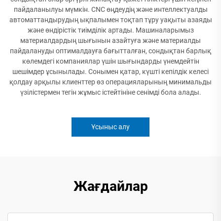
пайдаланылуы мүмкін. CNC өңдеудің және интеллектуалды
автоматтандырудың ықпалымен тоқтап тұру уақыты азаяды
және өндірістік тиімділік артады. Машиналарымыз
материалдардың шығынын азайтуға және материалды
пайдалануды оптималдауға бағытталған, сондықтан барлық
көлемдегі компаниялар үшін шығындарды үнемдейтін
шешімдер ұсынылады. Сонымен қатар, күшті кепілдік келесі
қолдау арқылы клиенттер өз операцияларының минимальды
үзілістермен тегін жұмыс істейтініне сенімді бола алады.
Ұсыныс алу
Жағдайлар