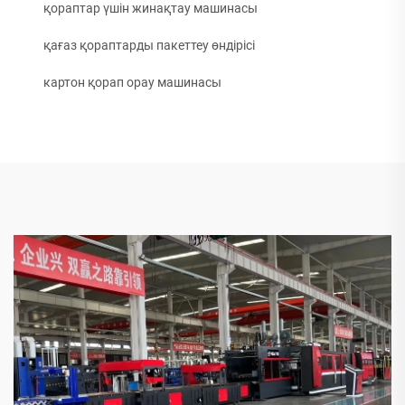
қораптар үшін жинақтау машинасы
қағаз қораптарды пакеттеу өндірісі
картон қорап орау машинасы