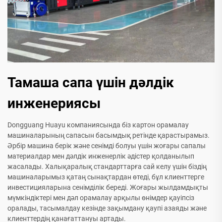
Тамаша сапа үшін дәлдік
инженериясы
Dongguang Huayu компаниясында біз картон орамалау
машиналарының сапасын басымдық ретінде қарастырамыз.
Әрбір машина берік және сенімді болуы үшін жоғары сапалы
материалдар мен дәлдік инженерлік әдістер қолданылып
жасалады. Халықаралық стандарттарға сай келу үшін біздің
машиналарымыз қатаң сынақтардан өтеді, бұл клиенттерге
инвестицияларына сенімділік береді. Жоғары жылдамдықты
мүмкіндіктері мен дәл орамалау арқылы өнімдер қауіпсіз
оралады, тасымалдау кезінде зақымдану қаупі азаяды және
клиенттердің қанағаттануы артады.