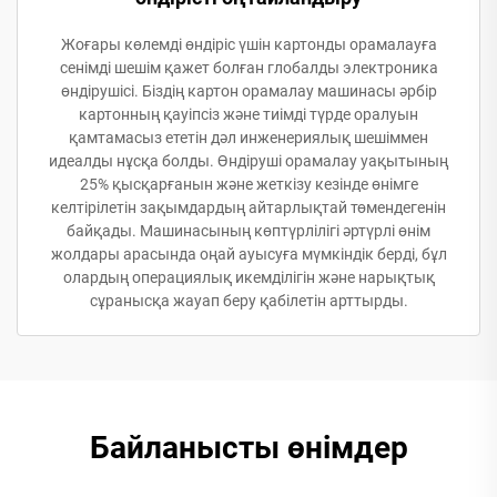
Жоғары көлемді өндіріс үшін картонды орамалауға
сенімді шешім қажет болған глобалды электроника
өндірушісі. Біздің картон орамалау машинасы әрбір
картонның қауіпсіз және тиімді түрде оралуын
қамтамасыз ететін дәл инженериялық шешіммен
идеалды нұсқа болды. Өндіруші орамалау уақытының
25% қысқарғанын және жеткізу кезінде өнімге
келтірілетін зақымдардың айтарлықтай төмендегенін
байқады. Машинасының көптүрлілігі әртүрлі өнім
жолдары арасында оңай ауысуға мүмкіндік берді, бұл
олардың операциялық икемділігін және нарықтық
сұранысқа жауап беру қабілетін арттырды.
Байланысты өнімдер