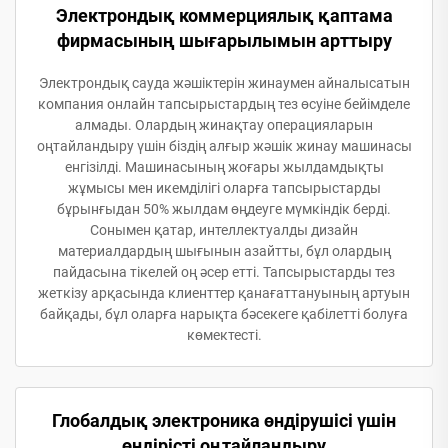
Электрондық коммерциялық қаптама
фирмасының шығарылымын арттыру
Электрондық сауда жәшіктерін жинаумен айналысатын
компания онлайн тапсырыстардың тез өсуіне бейімделе
алмады. Олардың жинақтау операцияларын
оңтайландыру үшін біздің алғыр жәшік жинау машинасы
енгізілді. Машинасының жоғары жылдамдықты
жұмысы мен икемділігі оларға тапсырыстарды
бұрынғыдан 50% жылдам өңдеуге мүмкіндік берді.
Сонымен қатар, интеллектуалды дизайн
материалдардың шығынын азайтты, бұл олардың
пайдасына тікелей оң әсер етті. Тапсырыстарды тез
жеткізу арқасында клиенттер қанағаттануының артуын
байқады, бұл оларға нарықта бәсекеге қабілетті болуға
көмектесті.
Глобалдық электроника өндірушісі үшін
өндірісті оңтайландыру