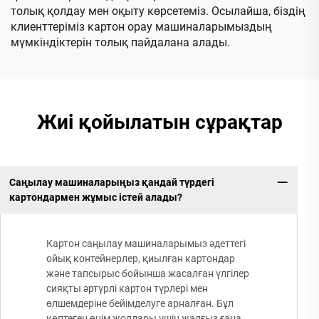
толық қолдау мен оқыту көрсетеміз. Осылайша, біздің
клиенттеріміз картон орау машиналарымыздың
мүмкіндіктерін толық пайдалана алады.
Жиі қойылатын сұрақтар
Саңылау машиналарыңыз қандай түрдегі
картондармен жұмыс істей алады?
Картон саңылау машиналарымыз әдеттегі
ойық контейнерлер, қиылған картондар
және тапсырыс бойынша жасалған үлгілер
сияқты әртүрлі картон түрлері мен
өлшемдеріне бейімделуге арналған. Бұл
көптеген өнім жолдары үшін жалғыз ғана