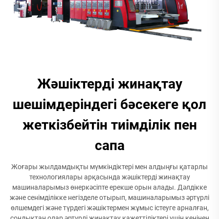
Жәшіктерді жинақтау
шешімдеріндегі бәсекеге қол
жеткізбейтін тиімділік пен
сапа
Жоғары жылдамдықты мүмкіндіктері мен алдыңғы қатарлы
технологиялары арқасында жәшіктерді жинақтау
машиналарымыз өнеркәсіпте ерекше орын алады. Дәлдікке
және сенімділікке негізделе отырып, машиналарымыз әртүрлі
өлшемдегі және түрдегі жәшіктермен жұмыс істеуге арналған,
сондықтан олар әртүрлі жинақтау қажеттіліктері үшін кеңінен