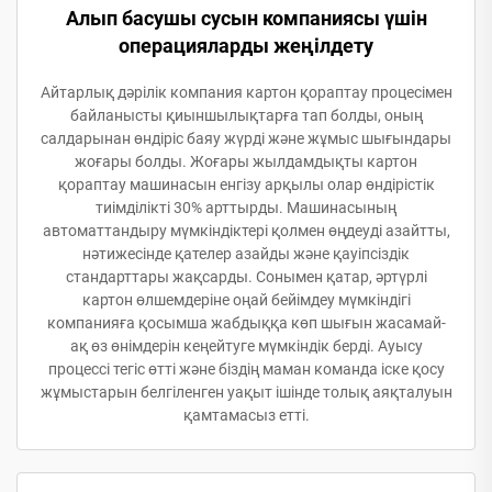
Алып басушы сусын компаниясы үшін
операцияларды жеңілдету
Айтарлық дәрілік компания картон қораптау процесімен
байланысты қиыншылықтарға тап болды, оның
салдарынан өндіріс баяу жүрді және жұмыс шығындары
жоғары болды. Жоғары жылдамдықты картон
қораптау машинасын енгізу арқылы олар өндірістік
тиімділікті 30% арттырды. Машинасының
автоматтандыру мүмкіндіктері қолмен өңдеуді азайтты,
нәтижесінде қателер азайды және қауіпсіздік
стандарттары жақсарды. Сонымен қатар, әртүрлі
картон өлшемдеріне оңай бейімдеу мүмкіндігі
компанияға қосымша жабдыққа көп шығын жасамай-
ақ өз өнімдерін кеңейтуге мүмкіндік берді. Ауысу
процессі тегіс өтті және біздің маман команда іске қосу
жұмыстарын белгіленген уақыт ішінде толық аяқталуын
қамтамасыз етті.