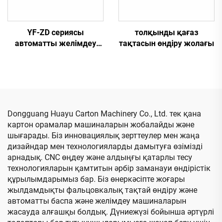
YF-ZD сериясы
толқынды қағаз
автоматты желімдеу
тақтасын өндіру жолағы
мен тігісті байланыстыру
машинасы, байланымы
бар
Dongguang Huayu Carton Machinery Co., Ltd. тек қана
картон орамалар машиналарын жобалайды және
шығарады. Біз инновациялық зерттеулер мен жаңа
дизайндар мен технологияларды дамытуға өзімізді
арнадық. CNC өңдеу және алдыңғы қатарлы тесу
технологияларын қамтитын әрбір заманауи өндірістік
құрылымдарымыз бар. Біз өнеркәсіпте жоғары
жылдамдықты фальцовкалық тақтай өндіру және
автоматты баспа және желімдеу машиналарын
жасауда алғашқы болдық. Дүниежүзі бойынша әртүрлі