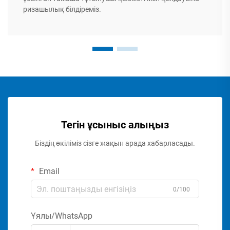
ризашылық білдіреміз.
Тегін ұсыныс алыңыз
Біздің өкіліміз сізге жақын арада хабарласады.
Email
0/100
Ұялы/WhatsApp