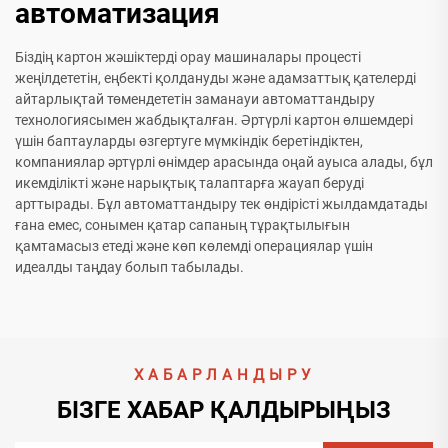
автоматизация
Біздің картон жәшіктерді орау машиналары процесті
жеңілдететін, еңбекті қолдануды және адамзаттық қателерді
айтарлықтай төмендететін заманауи автоматтандыру
технологиясымен жабдықталған. Әртүрлі картон өлшемдері
үшін баптауларды өзгертуге мүмкіндік беретіндіктен,
компаниялар әртүрлі өнімдер арасында оңай ауыса алады, бұл
икемділікті және нарықтық талаптарға жауап беруді
арттырады. Бұл автоматтандыру тек өндірісті жылдамдатады
ғана емес, сонымен қатар сапаның тұрақтылығын
қамтамасыз етеді және көп көлемді операциялар үшін
идеалды таңдау болып табылады.
ХАБАРЛАНДЫРУ
БІЗГЕ ХАБАР ҚАЛДЫРЫҢЫЗ