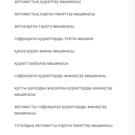
автоматтық қораптау машинасы
автоматтық картон пакеттау машинасы
автокартон тарату машинасы
гофрақағаз қораптарды тігетін машина
қағаз қорап жинау машинасы
қорап таңбалау машинасы
гофрақағаз қораптарды жинақтау машинасы
қатты қағаздан жасалған қораптарды жинақтау
машинасы
автоматты гофрақағаз қораптарды жинақтау
машинасы
тоталдық автоматты картон пакеттеу машинасы