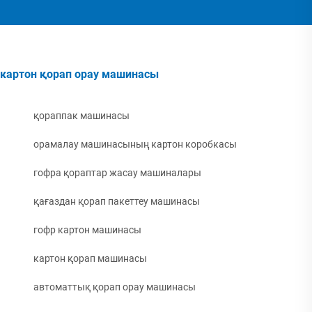
картон қорап орау машинасы
қораппак машинасы
орамалау машинасының картон коробкасы
гофра қораптар жасау машиналары
қағаздан қорап пакеттеу машинасы
гофр картон машинасы
картон қорап машинасы
автоматтық қорап орау машинасы