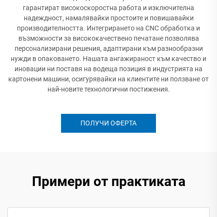
гарантират високоскоростна работа и изключителна
надеждност, намалявайки простоите и повишавайки
производителността. Интегрирането на CNC обработка и
възможности за висококачествено печатане позволява
персонализирани решения, адаптирани към разнообразни
нужди в опаковането. Нашата ангажираност към качество и
иновации ни поставя на водеща позиция в индустрията на
картонени машини, осигурявайки на клиентите ни ползване от
най-новите технологични постижения.
ПОЛУЧИ ОФЕРТА
Примери от практиката