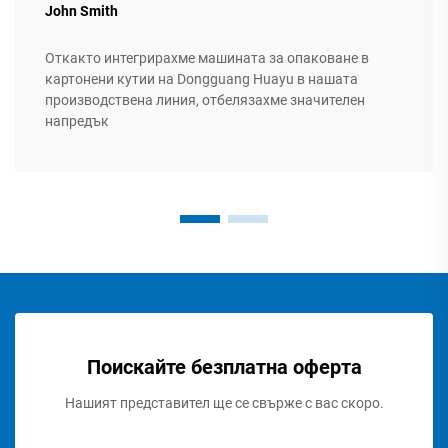
John Smith
Откакто интегрирахме машината за опаковане в
картонени кутии на Dongguang Huayu в нашата
производствена линия, отбелязахме значителен
напредък
Поискайте безплатна оферта
Нашият представител ще се свърже с вас скоро.