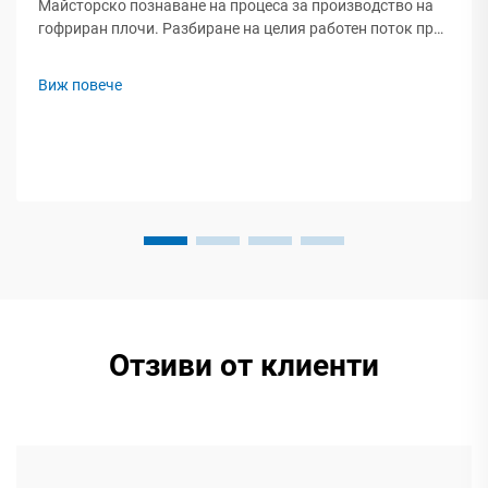
Майсторско познаване на процеса за производство на
гофриран плочи. Разбиране на целия работен поток при
производството на гофрирани плочи. Всеки, който
произвежда гофриран картон, трябва да разбира от
Виж повече
превръщането на основни материали в здраво
опаковъчно решение чрез...
Отзиви от клиенти