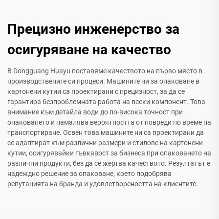
Прецизно инженерство за
осигуряване на качество
В Dongguang Huayu поставяме качеството на първо място в
производствените си процеси. Машините ни за опаковане в
картонени кутии са проектирани с прецизност, за да се
гарантира безпроблемната работа на всеки компонент. Това
внимание към детайла води до по-висока точност при
опаковането и намалява вероятността от повреди по време на
транспортиране. Освен това машините ни са проектирани да
се адаптират към различни размери и стилове на картонени
кутии, осигурявайки гъвкавост за бизнеса при опаковането на
различни продукти, без да се жертва качеството. Резултатът е
надеждно решение за опаковане, което подобрява
репутацията на бранда и удовлетвореността на клиентите.