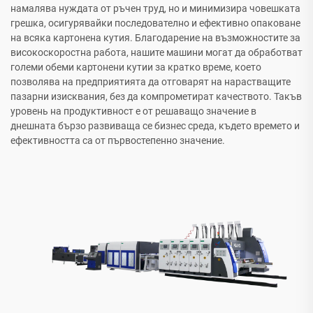
намалява нуждата от ръчен труд, но и минимизира човешката
грешка, осигурявайки последователно и ефективно опаковане
на всяка картонена кутия. Благодарение на възможностите за
високоскоростна работа, нашите машини могат да обработват
големи обеми картонени кутии за кратко време, което
позволява на предприятията да отговарят на нарастващите
пазарни изисквания, без да компрометират качеството. Такъв
уровень на продуктивност е от решаващо значение в
днешната бързо развиваща се бизнес среда, където времето и
ефективността са от първостепенно значение.