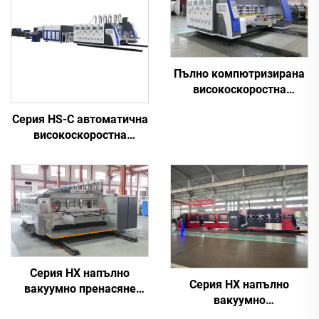
Пълно компютризирана
високоскоростна
машина за печатане,
Серия HS-C автоматична
нарезаване на канали и
високоскоростна
дийк-рязане от серията
печатна машина за
HUAYU-B
залепване с
автоматично опаковане
Серия HX напълно
Серия HX напълно
вакуумно пренасяне
вакуумно
напълно вакуумно
транспортиране напълно