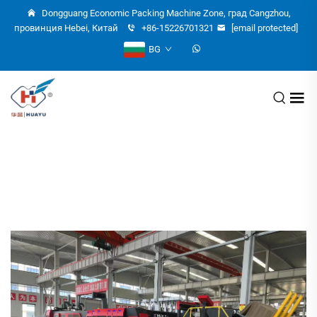
Dongguang Economic Packing Machine Zone, град Cangzhou,
провинция Hebei, Китай
+86-15226701321
[email protected]
BG