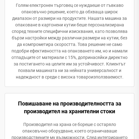
Голям електронен търговец се нуждаеше от гъвкаво
опаковъчно решение, което да обхваща широк
диапазон от размери на продуктите. Нашата машина за
опаковане в картонени кутии беше персонализирана
според техните специфични изисквания, като позволява
бързи настройки между различни размери на кутии, без
да компрометира скоростта. Това решение не само
подобри ефективността на опаковането им, но и намали
отпадъците от материали с 15%, допринасяйки директно
за постигането на целите им за устойчивост. Клиентът
похвали машината ни за нейната универсалност и
надеждност в среди с висока товароизползваемост.
Повишаване на производителността за
производител на хранителни стоки
Производител на храна се бореше с остаряло
опаковъчно оборудване, което ограничаваше
производствените му възможности. След интегрирането