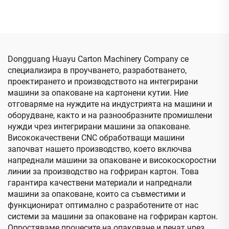
високото визуално
компютризирано надолу
печатане машина за
печатане горно сгъване
рязане и штампосечене
и залепване с машина за
(Вакуумно пренасяне
автоматично опаковане
надолу печатане)
(Вакуумно
Dongguang Huayu Carton Machinery Company се
транспортиране надолу
специализира в проучването, разработването,
печатане)
проектирането и производството на интегрирани
машини за опаковане на картонени кутии. Ние
отговаряме на нуждите на индустрията на машини и
оборудване, както и на разнообразните промишлени
нужди чрез интегрирани машини за опаковане.
Висококачествени CNC обработващи машини
започват нашето производство, което включва
напреднали машини за опаковане и високоскоростни
линии за производство на гофриран картон. Това
гарантира качествени материали и напреднали
машини за опаковане, които са съвместими и
функционират оптимално с разработените от нас
системи за машини за опаковане на гофриран картон.
Опростяваме процесите на опаковане и печат чрез