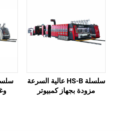
سلسلة HS-B عالية السرعة
مزودة بجهاز كمبيوتر
وغر
بالكامل للطباعة واللصق مع
محوسب
آلة تجميع تلقائية
تلقائ