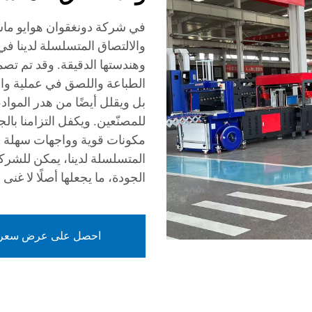
في شركة دونغقوان هوايو ماشي
والالتصاق المتسلسلة لدينا في
وهندستها الدقيقة. وقد تم تصم
الطباعة واللصق في عملية واح
بل ويقلل أيضًا من هدر المواد
للمصنّعين. ويكفل التزامنا بالج
مكونات قوية وواجهات سهلة ال
المتسلسلة لدينا، يمكن للشركا
الجودة، ما يجعلها أصلًا لا غنى
احصل على عرض سعر