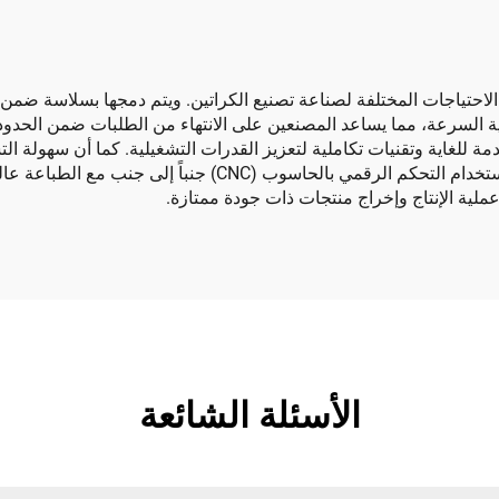
احتياجات المختلفة لصناعة تصنيع الكراتين. ويتم دمجها بسلاسة ضمن خط 
 السرعة، مما يساعد المصنعين على الانتهاء من الطلبات ضمن الحدود الز
مة للغاية وتقنيات تكاملية لتعزيز القدرات التشغيلية. كما أن سهولة ال
إضافية يحصل عليها أي عميل. وتُعد المعالجة المتقدمة باستخدام ال
لية الإنتاج وإخراج منتجات ذات جودة ممتازة.
الأسئلة الشائعة