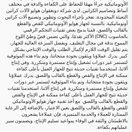
الأوتوماتيكية جزءًا مهمًا للحفاظ على الكفاءة والدقة في مختلف
أنماط وتصاميم الكراتين. لدى شركة دونغقوان هوايو لآلات كراتين
التعبئة المحدودة، نفخر بإجراء البحوث وتطوير وتصنيع آلات كراتين
أوتوماتيكية. بالنسبة لجهاز هوايو الأوتوماتيكي للقص والقطع
بالقالب واللصق، قمنا بدمج بعض تقنيات التحكم الرقمي
بالحاسوب (CNC) الأكثر تقدمًا، والتي تضمن قصّ وطيّ اللوح
المموج بدقة في مجال التغليف. وبفضل السرعة العالية للجهاز،
يتم تقليل الوقت اللازم لإكمال الطلب والوقت الإنتاجي بشكل
كبير. يدرك عملاؤنا ويثقون بجودة منتجاتنا، وتم بناء هذه الموثوقية
لتستمر عبر دورات تشغيل وإنتاج مستمرة ومتكررة. وفي إنتاج
آلاتنا، استخدمنا تقنيات حديثة تتيح للجهاز العمل بأعلى كفاءة
ممكنة في الإنتاج والقص والقطع بالقالب واللصق. يدرك عملاؤنا
ويثقون بجودة منتجاتنا، وتم بناء الموثوقية لتستمر عبر دورات
تشغيل وإنتاج مستمرة ومتكررة. في إنتاج آلاتنا، استخدمنا تقنيات
حديثة تتيح للجهاز العمل بأعلى كفاءة ممكنة في الإنتاج والقص
والقطع بالقالب واللصق. مع أخذ تقنية جهاز هوايو الأوتوماتيكي
للقص والقطع بالقالب واللصق بعين الاعتبار، بالإضافة إلى الرعاية
الممتازة للعملاء والخدمة المتميزة، فإن عملاءنا يشعرون
بالاطمئنان والثقة في الوفاء بمواعيد تسليم الإنتاج، ويضمنون سير
عملياتهم بكفاءة.