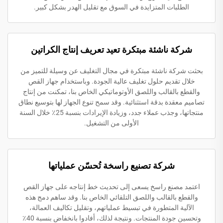
الطلبات المتزايدة في السوق مع تقليل الهدر بشكل كبير.
شركة ناشئة مبتكرة تعيد تعريف إنتاج الكراتين
بحثت شركة ناشئة مبتكرة في مجال التغليف عن وسيلة للتميز من
خلال تقديم حلول تغليف عالية الجودة. وباستخدام جهاز القص
والقطع بالقالب واللصق الأوتوماتيكي الخاص بنا، تمكنت من إنتاج
تصاميم معقدة بدقة استثنائية. وقد سمح تنوع الجهاز لها بتوسيع نطاق
منتجاتها، وجذب عملاء جدد، وزيادة الإيرادات بنسبة 25٪ خلال السنة
الأولى من التشغيل.
شركة تصنيع راسخة تُحسّن عملياتها
اعتمد مصنع راسخ يسعى إلى تحديث خط إنتاجه على جهاز القص
والقطع بالقالب واللصق التلقائي الخاص بنا. وقد ساهم دمج هذه
الآلية المتطورة في تبسيط عملياتهم، وتقليل تكاليف العمالة،
وتحسين جودة المنتجات. ونتيجة لذلك، أفادوا بانخفاض بنسبة 40٪