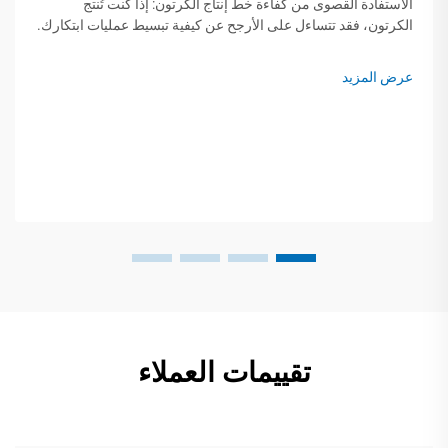
الاستفادة القصوى من كفاءة خط إنتاج الكرتون: إذا كنت تُنتج
الكرتون، فقد تتساءل على الأرجح عن كيفية تبسيط عمليات ابتكارك.
إن تقليل الفاقد، وتقليل التوقفات المؤقتة، وتناسق العمليات هي
عناصر حاسمة في نجاح الخط. ط...
عرض المزيد
تقييمات العملاء