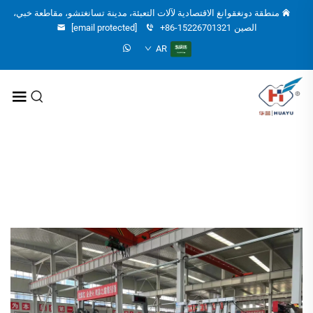
منطقة دونغقوانغ الاقتصادية لآلات التعبئة، مدينة تسانغتشو، مقاطعة خبي،
الصين
+86-15226701321
[email protected]
AR