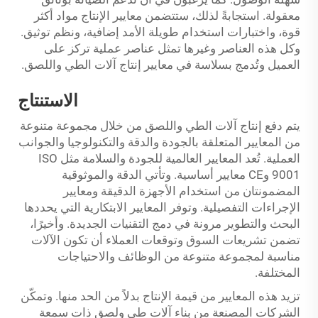
معقولة. استجابةً لذلك، ستتضمن معايير الإنتاج مواد أكثر
قوة، واختبارات استخدام طويلة الأمد إضافية، ونظم توثيق.
وكل هذه العناصر وغيرها تمثل عناصر عملية تركز على
العميل وتُدمج بسلاسة في معايير إنتاج آلات الطي واللصق.
الاستنتاج
يتم دفع إنتاج آلات الطي واللصق من خلال مجموعة متنوعة
من المعايير المتعلقة بالجودة والدقة والتكنولوجيا والجوانب
العملية. تُعد المعايير العالمية للجودة والسلامة مثل ISO
9001 وCE معايير أساسية. وتأتي الدقة والموثوقية
المضمونتان من استخدام الأجهزة الدقيقة ومعايير
الإجراءات التفصيلية. وتوفر المعايير الابتكارية التي يحددها
البحث والتطوير مرونة في دمج التقنيات الجديدة. وأخيرًا،
تضمن تشريعات السوق وتوقعات العملاء أن تكون الآلات
مناسبة لمجموعة متنوعة من الوظائف والاحتياجات
المختلفة.
تزيد هذه المعايير من قيمة الإنتاج بدلاً من الحد منها. وتمكّن
الشركات المصنعة من بناء آلات طي ولصق ذات سمعة