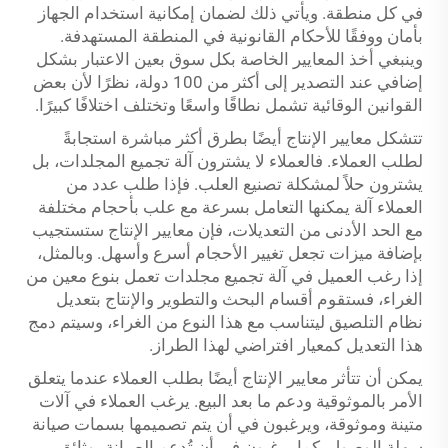
في كل منطقة. ويأتي ذلك لضمان إمكانية استخدام الجهاز
بأمان ووفقًا للأحكام القانونية في المنطقة المستهدفة.
وينبغي أخذ المعايير الخاصة بكل سوق بعين الاعتبار بشكل
إضافي عند التصدير إلى أكثر من 100 دولة، نظرًا لأن بعض
القوانين الوقائية تشمل نطاقًا واسعًا وتختلف اختلافًا كبيرًا.
تتشكل معايير الإنتاج أيضًا بطرق أكثر مباشرة استجابةً
لطلب العملاء. فالعملاء لا يشترون آلة تجميع المجلدات، بل
يشترون حلاً لمشكلة تصنيع العلب. فإذا طلب عدد من
العملاء آلة يمكنها التعامل بسرعة مع علب بأحجام مختلفة
مع الحد الأدنى من التعديلات، فإن معايير الإنتاج ستستجيب
بإضافة ميزات تجعل تغيير الأحجام أسرع وأسهل. وبالمثل،
إذا رغب العميل في آلة تجميع مجلدات تعمل بنوع معين من
الغراء، فستقوم أقسام البحث والتطوير والإنتاج بتعديل
نظام التلصيق ليتناسب مع هذا النوع من الغراء، وسيتم دمج
هذا التعديل كمعيار افتراضي لهذا الطراز.
يمكن أن تتأثر معايير الإنتاج أيضًا بطلب العملاء عندما يتعلق
الأمر بالموثوقية ودعم ما بعد البيع. يرغب العملاء في آلات
متينة وموثوقة، ويرغبون في أن يتم تصميمها بسمات صيانة
سهلة الوصول. كما يرغبون في أن تُدعم الصيانة بوثائق