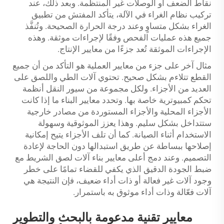
نقاط الضعف أو الوصلات غير المنتظمة. وبعد ذلك، عند
تركيب نظام الغراء في الآلة، يتأكد المفتش من تطبيق
الغراء بشكل متساوٍ وعند درجة الحرارة الصحيحة. وتُنفَّذ
جميع هذه عمليات الفحص وفقًا لإجراءات موثقة. وهذه
الإجراءات الموثقة تُعد جزءًا من معايير الإنتاج.
مثال آخر على جزء من معايير العملية هو التأكد من أن جميع
القطع تتلاءم بشكل صحيح. تحتوي آلات الطي واللصق على
العديد من الأجزاء. ولكل مجموعة من سيور النقل أنظمة
تحكم كمبيوترية خاصة بها. وتحدد معايير البناء ما إذا كانت
الأجزاء المحلية والأجزاء المستوردة من مصادر خارجية
ستتداخل بشكل سليم. وهذا يعزز الموثوقية وسهولة
الاستخدام أثناء الصيانة. كما أن تلف الأجزاء يتيح إمكانية
إصلاحها ببساطة عن طريق استبدالها دون الحاجة لإعادة
التصميم. وعند دمج أعلى معايير بناء آلات لصق الشريط مع
ضبط الجودة الدقيق الذي يكفي للقضاء تمامًا على خطر
وجود آلات غير فعالة أو ذات أداء ضعيف، فإن النتيجة هي
آلات فعّالة وذات أداء موثوق به باستمرار.
معايير تقنية مدعومة بالبحث والتطوير