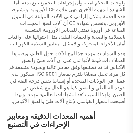
ولوحات التحكم آمنة، وأن إجراءات التجميع تتبع بدقة. أما
الشهادة المهمة الأخرى فهي علامة CE الأوروبية. وتشترط
هذه العلامة بشكل إلزامي على الآلات المباعة في السوق
الأوروبي. وتضمن شهادة CE أن آلات لصق المجلدات
المباعة في أوروبا تمتثل للمعايير الأوروبية المتعلقة
بالسلامة والصحة والحماية البيئية، مثل احتوائها على واقيات
أمان للأجزاء المتحركة والامتثال لمعايير السلامة الكهربائية.
هذه الشهادات مهمة جدًا لبيع الآلات حول العالم، ويعتبرها
العملاء ذات قيمة لأنها تدل على أن آلات طيّ والصق
الأكياس قد تم تصنيعها وفق معايير عالية وبجودة متسقة في
كل مرة. تخيل مصنّعًا يلتزم بمعيار ISO 9001. سيكون لدى
عميل في الولايات المتحدة أو إسبانيا نفس درجة الثقة في
جودة آلة الطي واللصق كما هو الحال مع شخص في
الصين. ولهذا السبب تُعد الشهادات العالمية مهمة، ولهذا
أصبحت المعيار القياسي لإنتاج آلات طيّ والصق الأكياس.
أهمية المعدات الدقيقة ومعايير
الإجراءات في التصنيع