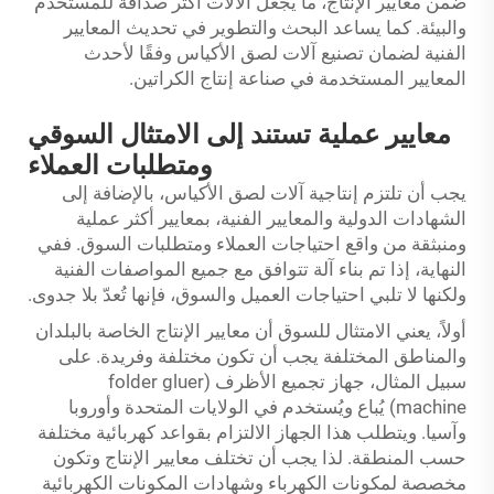
ضمن معايير الإنتاج، ما يجعل الآلات أكثر صداقة للمستخدم
والبيئة. كما يساعد البحث والتطوير في تحديث المعايير
الفنية لضمان تصنيع آلات لصق الأكياس وفقًا لأحدث
المعايير المستخدمة في صناعة إنتاج الكراتين.
معايير عملية تستند إلى الامتثال السوقي
ومتطلبات العملاء
يجب أن تلتزم إنتاجية آلات لصق الأكياس، بالإضافة إلى
الشهادات الدولية والمعايير الفنية، بمعايير أكثر عملية
ومنبثقة من واقع احتياجات العملاء ومتطلبات السوق. ففي
النهاية، إذا تم بناء آلة تتوافق مع جميع المواصفات الفنية
ولكنها لا تلبي احتياجات العميل والسوق، فإنها تُعدّ بلا جدوى.
أولاً، يعني الامتثال للسوق أن معايير الإنتاج الخاصة بالبلدان
والمناطق المختلفة يجب أن تكون مختلفة وفريدة. على
سبيل المثال، جهاز تجميع الأظرف (folder gluer
machine) يُباع ويُستخدم في الولايات المتحدة وأوروبا
وآسيا. ويتطلب هذا الجهاز الالتزام بقواعد كهربائية مختلفة
حسب المنطقة. لذا يجب أن تختلف معايير الإنتاج وتكون
مخصصة لمكونات الكهرباء وشهادات المكونات الكهربائية