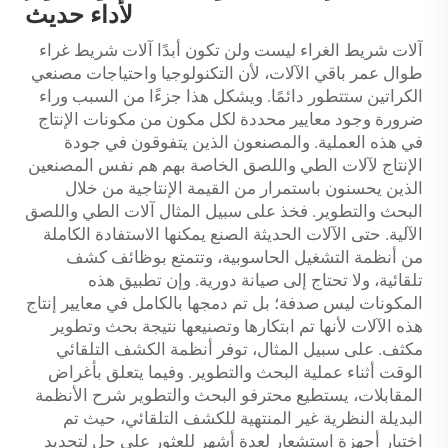
لأداء حديث
آلات شريط الغراء ليست ولن تكون أبدًا آلات شريط غراء
طوال عمر باقي الآلات، لأن التكنولوجيا واحتياجات مصنعي
الكراتين ستتطور دائمًا. ويشكل هذا جزءًا من السبب وراء
ضرورة وجود معايير محددة لكل مكون من مكونات الإنتاج
في هذه العملية. والمصنعون الذين يتفوقون في جودة
الإنتاج لآلات الطي واللصق الخاصة بهم هم نفس المصنعين
الذين يحسنون باستمرار من القيمة الإنتاجية من خلال
البحث والتطوير. فخذ على سبيل المثال آلات الطي واللصق
الآلية. حتى الآلات الحديثة الصنع يمكنها الاستفادة الكاملة
من أنظمة التشغيل الحاسوبية، وتتمتع بوظائف كشف
تلقائية، ولا تحتاج إلى صيانة دورية. وإن تطبيق هذه
المكونات ليس صدفة؛ بل تم دمجها بالكامل في معايير إنتاج
هذه الآلات لأنها تم ابتكارها وتصنيعها نتيجة بحث وتطوير
مكثف. على سبيل المثال، توفر أنظمة الكشف التلقائي
الوقت أثناء عملية البحث والتطوير. وفيما يتعلق بأغراض
المقابلات، يستطيع محترفو البحث والتطوير شرح الأنظمة
البديلة النظرية غير المنتهية للكشف التلقائي، حيث تم
اختبار أجهزة استشعار لعدة أشهر للعثور على حل لتحديد