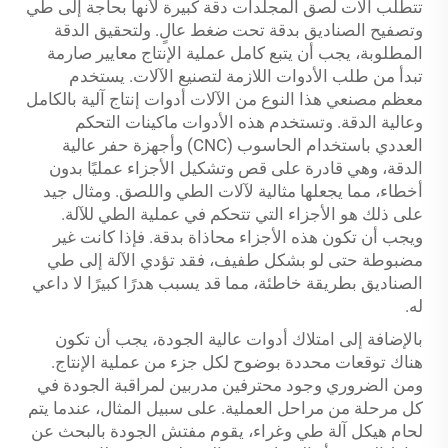
تتطلب آلات لصق المجلدات دقة كبيرة لأنها بحاجة إلى طي
وتصفيح الصناديق بدقة تحت ضغط عالٍ. ولتحقيق الدقة
المطلوبة، يجب أن يتبع كامل عملية الإنتاج معايير صارمة
تبدأ من طلب الأدوات اللازمة لتصنيع الآلات. يستخدم
معظم مصنعي هذا النوع من الآلات أدوات إنتاج آلية بالكامل
وعالية الدقة. وتستخدم هذه الأدوات ماكينات التحكم
العددي باستخدام الحاسوب (CNC) وأجهزة حفر عالية
الدقة، وهي قادرة على قص وتشكيل الأجزاء عمليًا بدون
أخطاء، مما يجعلها مثالية لآلات الطي واللصق. ومثال جيد
على ذلك هو الأجزاء التي تتحكم في عملية الطي للآلة.
ويجب أن تكون هذه الأجزاء محاذاة بدقة. فإذا كانت غير
مضبوطة حتى لو بشكل طفيف، فقد تؤدي الآلة إلى طي
الصناديق بطريقة خاطئة، مما قد يسبب هدرًا كبيرًا لا داعي
له.
بالإضافة إلى امتلاك أدوات عالية الجودة، يجب أن تكون
هناك توقعات محددة بوضوح لكل جزء من عملية الإنتاج.
ومن الضروري وجود محترفين مدربين لمراقبة الجودة في
كل مرحلة من مراحل العملية. على سبيل المثال، عندما يتم
لحام هيكل آلة طي وغراء، يقوم مفتش الجودة بالبحث عن