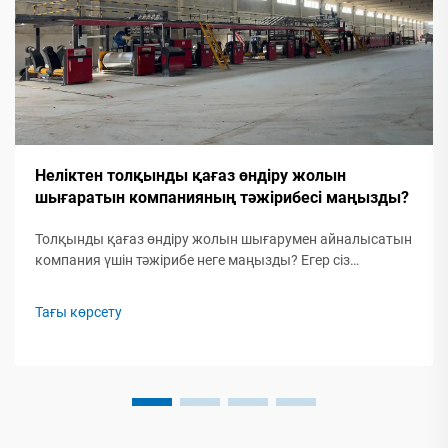
Неліктен толқынды қағаз өндіру жолын
шығаратын компанияның тәжірибесі маңызды?
Толқынды қағаз өндіру жолын шығарумен айналысатын
компания үшін тәжірибе неге маңызды? Егер сіз
толқынды қағаз өндіру жолын сатып алуға тырысып
жатсаңыз, онда мүмкін сіз компаниялардың қанша
Тағы көрсету
уақыт бойы істеп келе жатқанын көріп отырсыз.
Бастапқыда...