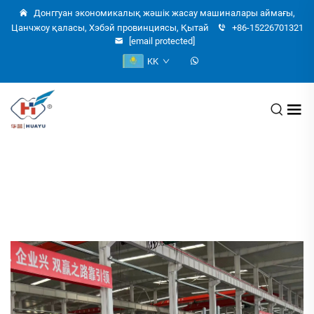
Донггуан экономикалық жәшік жасау машиналары аймағы,
Цанчжоу қаласы, Хэбэй провинциясы, Қытай
+86-15226701321
[email protected]
KK