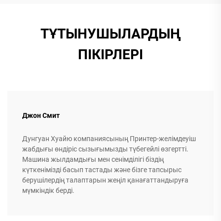
ТҰТЫНУШЫЛАРДЫҢ
ПІКІРЛЕРІ
Джон Смит
Дунгуан Хуайю компаниясының Принтер-желімдеуіш
жабдығы өндіріс сызығымызды түбегейлі өзгертті.
Машина жылдамдығы мен сенімділігі біздің
күткенімізді басып тастады және бізге тапсырыс
берушілердің талаптарын жеңіл қанағаттандыруға
мүмкіндік берді.