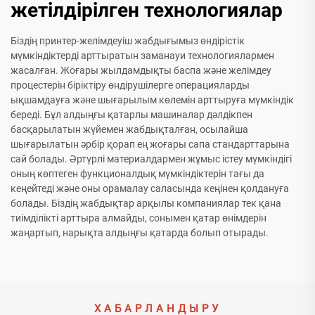
жетілдірілген технологиялар
Біздің принтер-желімдеуіш жабдығымыз өндірістік
мүмкіндіктерді арттыратын заманауи технологиялармен
жасалған. Жоғары жылдамдықты баспа және желімдеу
процестерін біріктіру өндірушілерге операцияларды
ықшамдауға және шығарылым көлемін арттыруға мүмкіндік
береді. Бұл алдыңғы қатарлы машиналар дәлдікпен
басқарылатын жүйемен жабдықталған, осылайша
шығарылатын әрбір қорап ең жоғары сапа стандарттарына
сай болады. Әртүрлі материалдармен жұмыс істеу мүмкіндігі
оның көптеген функционалдық мүмкіндіктерін тағы да
кеңейтеді және оны орамалау саласында кеңінен қолдануға
болады. Біздің жабдықтар арқылы компаниялар тек қана
тиімділікті арттыра алмайды, сонымен қатар өнімдерін
жаңартып, нарықта алдыңғы қатарда болып отырады.
ХАБАРЛАНДЫРУ