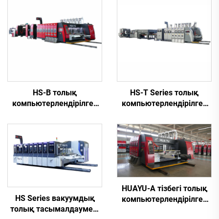
HS-B толық
HS-T Series толық
компьютерлендірілген
компьютерлендірілген
жүйесі жоғары
жоғары жылдамдықты
жылдамдықта жұмыс
басып шығару, желімдеу
істейтін автоматты
және автоматты түрде
басып шығару және
байлап тастау (кіші
желімдеу машинасы
қораптар үшін)
HUAYU-A тізбегі толық
HS Series вакуумдық
компьютерлендірілген
толық тасымалдаумен,
жоғары жылдамдықты