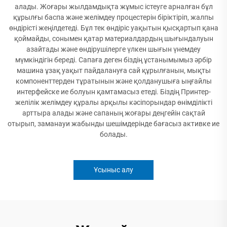
алады. Жоғары жылдамдықта жұмыс істеуге арналған бұл
құрылғы баспа және желімдеу процестерін біріктіріп, жалпы
өндірісті жеңілдетеді. Бұл тек өндіріс уақытын қысқартып қана
қоймайды, сонымен қатар материалдардың шығындалуын
азайтады және өндірушілерге үлкен шығын үнемдеу
мүмкіндігін береді. Сапаға деген біздің ұстанымымыз әрбір
машина ұзақ уақыт пайдалануға сай құрылғанын, мықты
компоненттерден тұратынын және қолданушыға ыңғайлы
интерфейске ие болуын қамтамасыз етеді. Біздің Принтер-
желілік желімдеу құралы арқылы кәсіпорындар өнімділікті
арттыра алады және сапаның жоғары деңгейін сақтай
отырып, заманауи жабынды шешімдерінде бағасыз активке ие
болады.
Ұсыныс алу