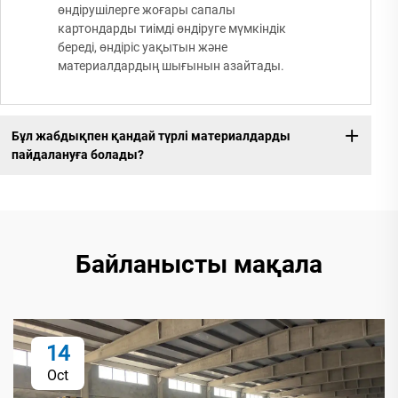
өндірушілерге жоғары сапалы
картондарды тиімді өндіруге мүмкіндік
береді, өндіріс уақытын және
материалдардың шығынын азайтады.
Бұл жабдықпен қандай түрлі материалдарды
пайдалануға болады?
Байланысты мақала
14
Oct