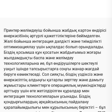
толық
басып шығару, ұяшық
компьютерлендірілген
жасау және кесу
жоғары жылдамдықты
машинасы
басып шығару, паз
болатын және қиып
түрлендіру (вакуумдық
Принтер-желімдеуіш бойынша жабдық картон өндірісі
тасымалдау арқылы
өнеркәсібінің әртүрлі қажеттіліктеріне бейімделген.
жоғарғы басып шығару)
Желі бойынша интеграция дәлдікті және тиімділікті
оптимизациялау үшін ықпалдас болып орындалады.
Біздің қосымша құн қосатын жабдығымыз жоғары
жылдамдықты баспа және желімдеу
технологияларына ие, бұл өндірушілерге шектеулі
уақыт ішінде тапсырыстарға соңғы жанар-жағдай
беруге көмектеседі. Сол сияқты, біздің үздіксіз және
өнеркәсіптің алдыңғы қатарлы зерттеу және дамыту
жұмыстары клиенттерге операциялық мүмкіндіктерді
арттыру үшін өте жетілдірілген құралдар мен
интеграция технологияларын ұсынады. Біздің
қондырғылардың әрқайсысының пайдалану
қарапайымдылығы мен құрылысының беріктігі – бұл