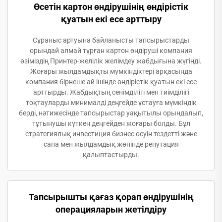
Өсетін картон өндірушінің өндірістік
қуатын екі есе арттыру
Сұраныс артуына байланысты тапсырыстарды
орындай алмай тұрған картон өндіруші компания
өзіміздің Принтер-желілік желімдеу жабдығына жүгінді.
Жоғары жылдамдықты мүмкіндіктері арқасында
компания бірнеше ай ішінде өндірістік қуатын екі есе
арттырды. Жабдықтың сенімділігі мен тиімділігі
тоқтауларды минималді деңгейде ұстауға мүмкіндік
берді, нәтижесінде тапсырыстар уақытылы орындалып,
тұтынушы күткен деңгейден жоғары болды. Бұл
стратегиялық инвестиция бизнес өсуін тездетті және
сапа мен жылдамдық жөнінде репутация
қалыптастырды.
Тапсырышты қағаз қорап өндірушінің
операцияларын жетілдіру