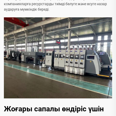
компанияларға ресурстарды тиімді бөлуге және өсуге назар
аударуға мүмкіндік береді.
Жоғары сапалы өндіріс үшін