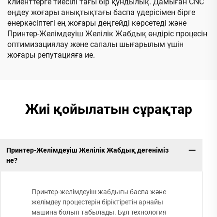
клиенттерге тиесілі тағы бір құндылық. Дамыған CNC
өңдеу жоғары анықтықтағы баспа үдерісімен бірге
өнеркәсіптегі ең жоғары деңгейді көрсетеді және
Принтер-Желімдеуіш Желілік Жабдық өндіріс процесін
оптимизациялау және сапалы шығарылым үшін
жоғары репутацияға ие.
Жиі қойылатын сұрақтар
Принтер-Желімдеуіш Желілік Жабдық дегеніміз
не?
Принтер-желімдеуіш жабдығы баспа және
желімдеу процестерін біріктіретін арнайы
машина болып табылады. Бұл технология