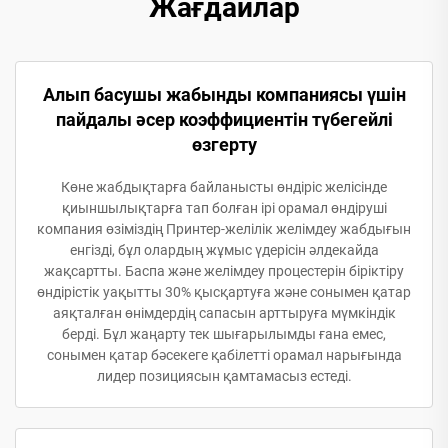
Жағдайлар
Алып басушы жабынды компаниясы үшін
пайдалы әсер коэффициентін түбегейлі
өзгерту
Көне жабдықтарға байланысты өндіріс желісінде
қиыншылықтарға тап болған ірі орамал өндіруші
компания өзіміздің Принтер-желілік желімдеу жабдығын
енгізді, бұл олардың жұмыс үдерісін әлдекайда
жақсартты. Баспа және желімдеу процестерін біріктіру
өндірістік уақытты 30% қысқартуға және сонымен қатар
аяқталған өнімдердің сапасын арттыруға мүмкіндік
берді. Бұл жаңарту тек шығарылымды ғана емес,
сонымен қатар бәсекеге қабілетті орамал нарығында
лидер позициясын қамтамасыз естеді.