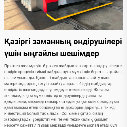
Қазіргі заманның өндірушілері
үшін ыңғайлы шешімдер
Принтер-желімдеуіш біріккен жабдықтар картон өндірушілерге
өндіріс процесін тиімді пайдалануға мүмкіндік беретін ыңғайлы
шешім ұсынады. Қажетті жабдықтар санын азайту және
материалдардың кетуін азайту арқылы біздің жабдықтар
өндірістік шығындарды үнемдеуге көмектеседі. Жоғары
жылдамдықты мүмкіндіктер өндірушілердің сапаны
қалдырмай, мерзімді тапсырыстарды уақытылы орындауын
қамтамасыз етеді, сондықтан өндіріс орындары үшін тиімді
инвестиция болып табылады. Сонымен қатар, біздің
жабдықтардың беріктігі мен төмен техникалық қызмет
көрсету қажеттілігі ұзақ мерзімді үнемдеуге ықпал етеді, бұл