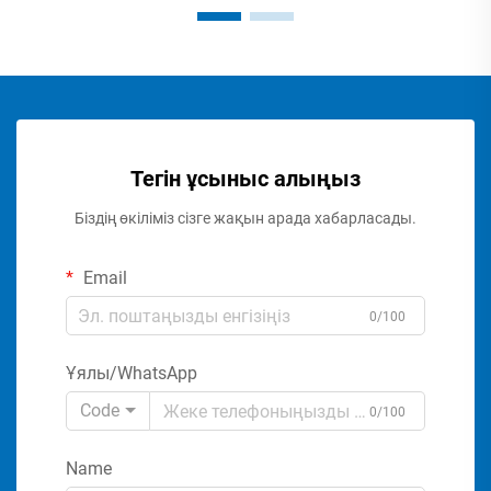
Тегін ұсыныс алыңыз
Біздің өкіліміз сізге жақын арада хабарласады.
Email
0/100
Ұялы/WhatsApp
Code
0/100
Name