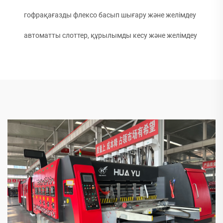
гофрақағазды флексо басып шығару және желімдеу
автоматты слоттер, құрылымды кесу және желімдеу