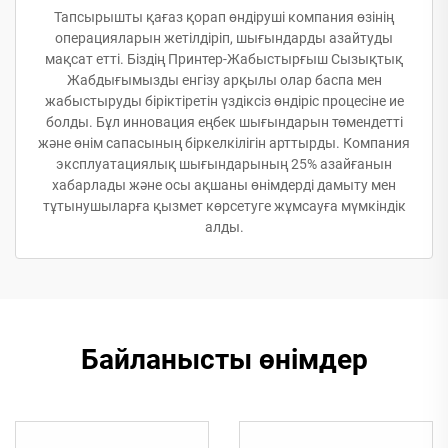
Тапсырышты қағаз қорап өндіруші компания өзінің
операцияларын жетілдіріп, шығындарды азайтуды
мақсат етті. Біздің Принтер-Жабыстырғыш Сызықтық
Жабдығымызды енгізу арқылы олар баспа мен
жабыстыруды біріктіретін үздіксіз өндіріс процесіне ие
болды. Бұл инновация еңбек шығындарын төмендетті
және өнім сапасының біркелкілігін арттырды. Компания
эксплуатациялық шығындарының 25% азайғанын
хабарлады және осы ақшаны өнімдерді дамыту мен
тұтынушыларға қызмет көрсетуге жұмсауға мүмкіндік
алды.
Байланысты өнімдер