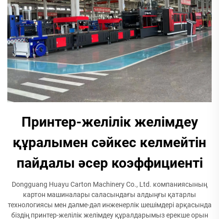
Принтер-желілік желімдеу
құралымен сәйкес келмейтін
пайдалы әсер коэффициенті
Dongguang Huayu Carton Machinery Co., Ltd. компаниясының
картон машиналары саласындағы алдыңғы қатарлы
технологиясы мен дәлме-дәл инженерлік шешімдері арқасында
біздің принтер-желілік желімдеу құралдарымыз ерекше орын