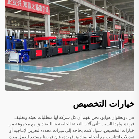
خيارات التخصيص
في دونغقوان هوايو، نحن نفهم أن كل شركة لها متطلبات تعبئة وتغليف
فريدة. ولهذا السبب تأتي آلات التعبئة الخاصة بنا للصناديق مع مجموعة من
خيارات التخصيص. سواء كنت بحاجة إلى ميزات محددة لتعزيز الإنتاجية أو
تعديلات لتتناسب مع أحجام صناديق فريدة، فإن فريقنا مستعد للعمل معك