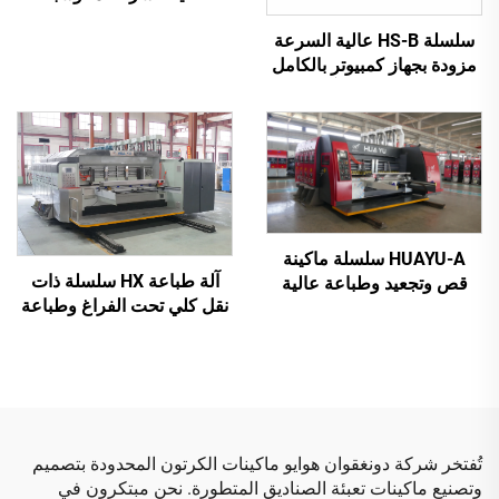
بالكامل مع نقل فراغي
سلسلة HS-B عالية السرعة
بالكامل (طباعة علوية بنقل
مزودة بجهاز كمبيوتر بالكامل
فراغي)
للطباعة واللصق مع آلة تجميع
تلقائية
HUAYU-A سلسلة ماكينة
آلة طباعة HX سلسلة ذات
قص وتجعيد وطباعة عالية
نقل كلي تحت الفراغ وطباعة
السرعة مُحكمة التحكم
عالية الدقة مع قص وتجعيد
بواسطة الحاسوب بالكامل
تحت الفراغ (نقل تحت الفراغ
وطباعة من الأعلى إلى
الأسفل)
تُفتخر شركة دونغقوان هوايو ماكينات الكرتون المحدودة بتصميم
وتصنيع ماكينات تعبئة الصناديق المتطورة. نحن مبتكرون في