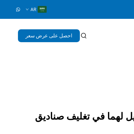
AR
احصل على عرض سعر
يل لهما في تغليف صناديق