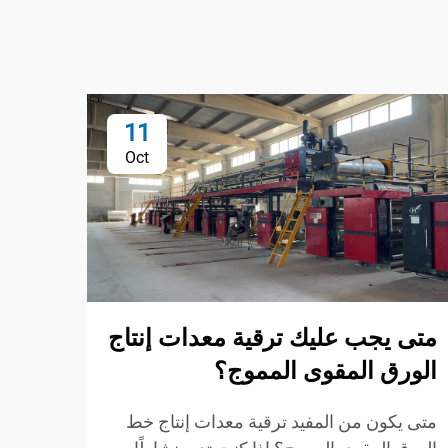
11
Oct
متى يجب عليك ترقية معدات إنتاج
ما ه
الورق المقوى المموج؟
طي و
الأو
متى يكون من المفيد ترقية معدات إنتاج خط