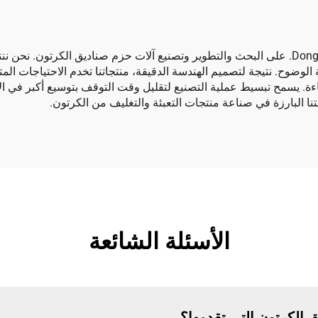
تركز شركة Dongguang Huayu Carton Machinery Co.، Ltd. على البحث والتطوير وتصنيع آلات حز
الوضوح. نتيجة لتصميم الهندسة الدقيقة، منتجاتنا تخدم الاحتياجات المتنوع
كفاءة. يسمح تبسيط عملية التصنيع لتقليل وقت التوقف بتوسيع أكبر في ال
نتنا البارزة في صناعة منتجات التعبئة والتغليف من الكرتون.
الأسئلة الشائعة
ق الكرتون التي تقدمها؟