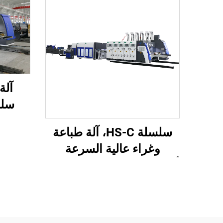
سلس
ومُح
سلسلة HS-C، آلة طباعة
وغراء عالية السرعة
أوتوماتيكية بالكامل مع تعبئة
تلقائية