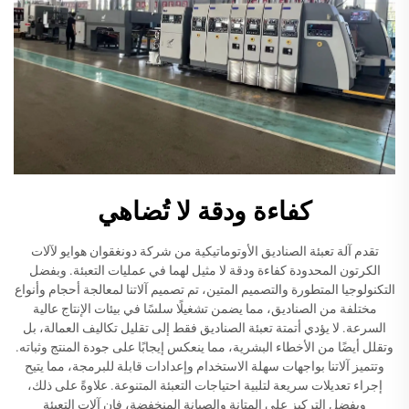
كفاءة ودقة لا تُضاهي
تقدم آلة تعبئة الصناديق الأوتوماتيكية من شركة دونغقوان هوايو لآلات
الكرتون المحدودة كفاءة ودقة لا مثيل لهما في عمليات التعبئة. وبفضل
التكنولوجيا المتطورة والتصميم المتين، تم تصميم آلاتنا لمعالجة أحجام وأنواع
مختلفة من الصناديق، مما يضمن تشغيلًا سلسًا في بيئات الإنتاج عالية
السرعة. لا يؤدي أتمتة تعبئة الصناديق فقط إلى تقليل تكاليف العمالة، بل
وتقلل أيضًا من الأخطاء البشرية، مما ينعكس إيجابًا على جودة المنتج وثباته.
وتتميز آلاتنا بواجهات سهلة الاستخدام وإعدادات قابلة للبرمجة، مما يتيح
إجراء تعديلات سريعة لتلبية احتياجات التعبئة المتنوعة. علاوةً على ذلك،
وبفضل التركيز على المتانة والصيانة المنخفضة، فإن آلات التعبئة