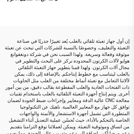
التلقائية
إن أول جهاز تعبئة تلقائي بالعلب يُعد تغييرًا جذريًا في صناعة
التعبئة والتغليف، وخصوصًا بالنسبة للشركات التي تبحث عن تعبئة
موثوقة وفعالة وسريعة. ولهذا السبب نحن في شركة دونغقوانغ
هوايو لآلات الكرتون المحدودة نركز على البحث والتطوير في
مجال آلات الكرتون. ولهذا قمنا بتطوير جهاز التعبئة التلقائي
بالعلب ليتناسب مع خطوط إنتاجكم. بالإضافة إلى ذلك، يمكن
لآلاتنا التعامل مع تعبئة أنماط مختلفة من العلب مثل الحاويات
ذات الفتحات العادية والعلب المقطوعة بقالب دقيق، من بين أمور
أخرى. ويتم إنتاج أجهزة التعبئة التلقائية بالعلب باستخدام تقنيات
معالجة CNC عالية الدقة ومعايير وإجراءات ضبط الجودة لضمان
توافق كل جهاز مع المعايير العالمية. ناهيك عن التكنولوجيا
المتطورة التي تشمل أجهزة الاستشعار والأتمتة والواجهات
الخاصة بالتحكم بالأداء، حيث تُحسّن عملية التعديل أثناء التشغيل
من اتساق وموثوقية التعبئة. ويمكن لعملائنا توقع التزامنا بتقديم
دعم ورضا أكبر، إضافة إلى دعم وتدريب عالي الجودة، مما يضمن