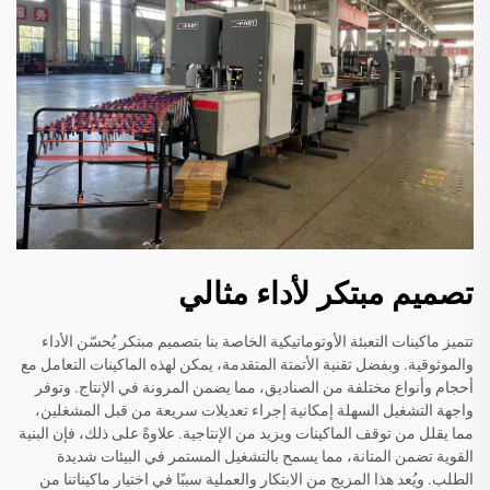
تصميم مبتكر لأداء مثالي
تتميز ماكينات التعبئة الأوتوماتيكية الخاصة بنا بتصميم مبتكر يُحسّن الأداء
والموثوقية. وبفضل تقنية الأتمتة المتقدمة، يمكن لهذه الماكينات التعامل مع
أحجام وأنواع مختلفة من الصناديق، مما يضمن المرونة في الإنتاج. وتوفر
واجهة التشغيل السهلة إمكانية إجراء تعديلات سريعة من قبل المشغلين،
مما يقلل من توقف الماكينات ويزيد من الإنتاجية. علاوةً على ذلك، فإن البنية
القوية تضمن المتانة، مما يسمح بالتشغيل المستمر في البيئات شديدة
الطلب. ويُعد هذا المزيج من الابتكار والعملية سببًا في اختيار ماكيناتنا من