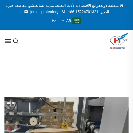
منطقة دونغقوانغ الاقتصادية لآلات التعبئة، مدينة تسانغتشو، مقاطعة خبي،
الصين
+86-15226701321
[email protected]
AR