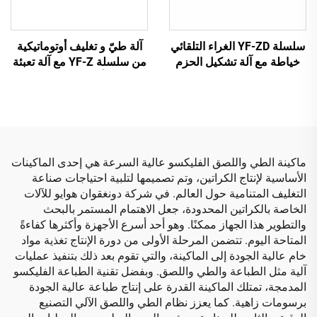
سلسلة YF-ZD الغراء التلقائي
آلة طيّ و تغليف أوتوماتيكية
خياطة مع آلة تشكيل الحزم
من سلسلة YF-Z مع آلة تعبئة
التلقائية
أوتوماتيكية
ماكينة الطي واللصق الفليكسو عالية السرعة هي إحدى الماكينات
الأساسية لإنتاج الكراتين، وتم تصميمها لتلبية احتياجات صناعة
التغليف المتنامية حول العالم. في شركة دونغقوان هوايو للآلات
الخاصة بالكراتين المحدودة، جعل الاهتمام المستمر بالبحث
والتطوير هذا الجهاز ممكنًا. وهو أحد أسرع الأجهزة وأكثرها كفاءةً
المتاحة اليوم. تتضمن المرحلة الأولى من دورة الإنتاج تغذية مواد
خام عالية الجودة إلى الماكينة، والتي تقوم بعد ذلك بتنفيذ عمليات
آلية مثل الطباعة والطي واللصق. وبفضل تقنية الطباعة الفليكسو
المدمجة، تمتلك الماكينة القدرة على إنتاج طباعة عالية الجودة
برسومات زاهية. كما يعزز نظام الطي واللصق الآلي التصنيع