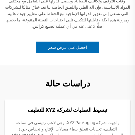
أوقات التوقف وتكاليف الصيانة. وبفضل قدرتها على التعامل مع مختلف
المواد الأساسية، فإن آلة الطي واللصق الخاصة بنا تعد خيارًا مثاليًا للشركات
التي تسعى إلى تعزيز قدراتها الإنتاجية مع الحفاظ على معايير جودة عالية.
ومرونة هذه الآلة وقابليتها للتكيف تلبي احتياجات التعبئة المتنوعة، ما يجعلها
أصلًا لا غنى عنه في أي عملية تصنيع كراتين.
احصل على عرض سعر
دراسات حالة
تبسيط العمليات لشركة XYZ للتغليف
واجهت شركة XYZ Packaging، وهي لاعب رئيسي في صناعة
التغليف، تحديات تتعلق ببطء معدلات الإنتاج وانخفاض جودة