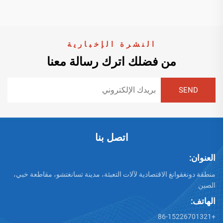
النشرة الإخبارية
من فضلك اترك رسالة معنا
اتصل بنا
العنوان:
منطقة دونغقوانغ الاقتصادية لآلات التعبئة، مدينة تسانغتشو، مقاطعة خبي،
الصين
الهاتف:
+86-15226701321