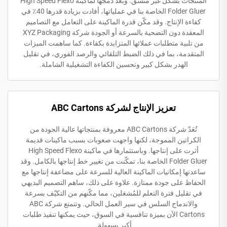
المنتجات بشكل غير متسق. وبعد دمجها لماكينة High Speed Flexo
Folder Gluer الخاصة بنا في عملياتها، أفادت بزيادة قدرها 40٪ في
كفاءة الإنتاج. وقد مكّن قدرة الماكينة على التعامل مع التصاميم
المعقدة دون التضحية بالسرعة أو الجودة شركة XYZ Packaging
من تلبية متطلبات عملائها المتزايدة بكفاءة. كما ساهمت الميزات
المتقدمة، بما في ذلك الضبط التلقائي والرصد الفوري، في تقليل
الهدر بشكل كبير وتحسين الكفاءة التشغيلية الشاملة.
تعزيز الإنتاج لشركة ABC Cartons
تُعَدّ شركة ABC Cartons معروفة بمنتجاتها عالية الجودة من
الكراتين المموجة، لكنها واجهت صعوبات بسبب ماكينات قديمة
أثرت على إنتاجها. وباستثمارها في ماكينة High Speed Flexo
Folder Gluer الخاصة بنا، تمكّنت من تغيير خط إنتاجها بالكامل. وقد
ساعدتها إمكانيات الماكينة العالية للسرعة على مضاعفة إنتاجها مع
الحفاظ على جودة ممتازة. علاوة على ذلك، ساهم التصميم البديهي
في تقليل فترة التعلم للمُشغلين، مما مكّنهم من التكيّف بسرعة
والاندماج السلس في سير العمل الحالي. وتتمتع شركة ABC
Cartons الآن بميزة تنافسية في السوق، حيث يمكنها تنفيذ طلبات
أكبر بسهولة.