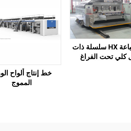
آلة طباعة HX سلسلة ذات
 كلي تحت الفراغ
 عالية الدقة مع قص
خط إنتاج ألواح الو
د تحت الفراغ (نقل
المموج
الفراغ وطباعة من
أعلى إلى الأسفل)