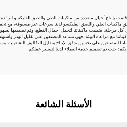
وقامت بإنتاج أجيال متعددة من ماكينات الطي واللصق الفليكسو الرائدة 
تُحقق ماكينات الطي واللصق الفليكسو لدينا سرعات غير مسبوقة، مع تجمي
ا أفضل المواد، وتشمل هندسة دقيقة وتشغيل CNC في كل مرحلة. صُممت ماكيناتنا لتحمل أحمال القط
ناتنا مع مراعاة البيئة؛ فهي تساعد المصنعين على تقليل الهدر واسته
كيناتنا المصنعين على تحسين تدفق الإنتاج وتقليل التكاليف التشغيلية. 
كم؛ حيث تم تصميم خدمة العملاء لدينا لتيسير عملكم.
الأسئلة الشائعة