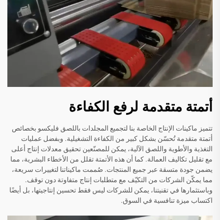
أتمتة متقدمة لرفع الكفاءة
تتميز ماكينات الإنتاج الخاصة بنا لتجميع المجلدات باللصق فليكسو بخصائص
أتمتة متقدمة تُحسّن بشكل كبير من الكفاءة التشغيلية. وبفضل عمليات
التغذية والأطوية واللصق الآلية، يمكن للمصنّعين تحقيق معدلات إنتاج أعلى
مع تقليل تكاليف العمالة. كما أن هذه الأتمتة تقلل من الأخطاء البشرية، مما
يضمن جودة متسقة عبر جميع المنتجات. صُممت ماكيناتنا لتغييرات سريعة،
مما يمكّن الشركات من التكيّف مع متطلبات إنتاج متفاوتة دون توقف.
وباستثمارها في تقنيتنا، يمكن للشركات ليس فقط تحسين إنتاجيتها، بل أيضًا
اكتساب ميزة تنافسية في السوق.