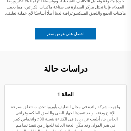
جودة متفوقة وتقليل التكاليف التشغيلية. وبواسطة التزامنا بالابتكار ورضا
العملاء، فإننا نحتل مركز الصدارة في صناعة ماكينات الكراتين، مما يجعل
ماكينات الجمع واللصق الفليكسوغرافية لدينا أصلًا أساسيًا لأي عملية تغليف.
احصل على عرض سعر
دراسات حالة
الحالة 1
واجهت شركة رائدة في مجال التغليف بأوروبا تحديات تتعلق بسرعة
الإنتاج ودقته. وبعد تنفيذها لجهاز الطي واللصق الفلكسوغرافي
الخاص بنا، أبلغت عن زيادة في الكفاءة بنسبة 30٪ وانخفاض كبير
في هدر المواد. وقد مكّن الدقة العالية للجهاز من تنفيذ تصاميم