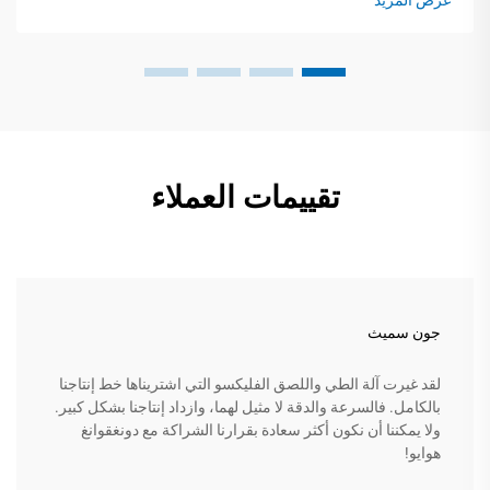
عرض المزيد
تقييمات العملاء
جون سميث
لقد غيرت آلة الطي واللصق الفليكسو التي اشتريناها خط إنتاجنا
بالكامل. فالسرعة والدقة لا مثيل لهما، وازداد إنتاجنا بشكل كبير.
ولا يمكننا أن نكون أكثر سعادة بقرارنا الشراكة مع دونغقوانغ
هوايو!