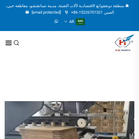
منطقة دونغقوانغ الاقتصادية لآلات التعبئة، مدينة تسانغتشو، مقاطعة خبي،
الصين
+86-15226701321
[email protected]
AR