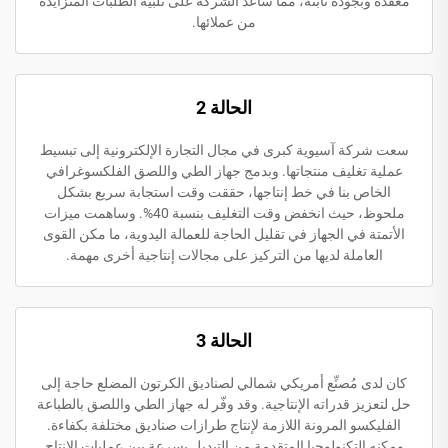
معقدة وبجودة ثابتة، مما ساعد الشركة على تلبية الطلبات المتزايدة
من عملائها.
الحالة 2
سعت شركة آسيوية كبرى في مجال التجارة الإلكترونية إلى تبسيط
عملية تغليف منتجاتها. وبدمج جهاز الطي واللصق الفلكسوغرافي
الخاص بنا في خط إنتاجها، حققت وقت استجابة سريع بشكل
ملحوظ، حيث انخفض وقت التغليف بنسبة 40%. وساهمت ميزات
الأتمتة في الجهاز في تقليل الحاجة للعمالة اليدوية، ما مكن القوى
العاملة لديها من التركيز على مجالات إنتاجية أخرى مهمة.
الحالة 3
كان لدى مُصنِّع أمريكي شمالي لصناديق الكرتون المضلع حاجة إلى
حل لتعزيز قدراته الإنتاجية. وقد وفّر له جهاز الطي واللصق بالطباعة
الفليكسو المرونة اللازمة لإنتاج طرازات صناديق مختلفة بكفاءة.
ومكنه التكنولوجيا المتقدمة من التبديل بسرعة بين عمليات الإنتاج