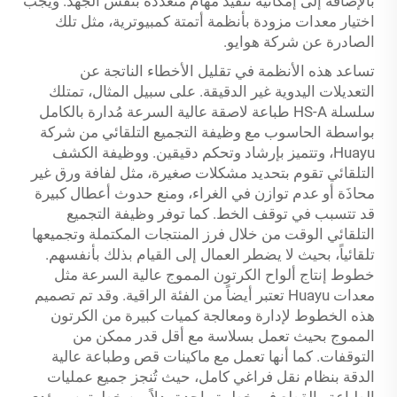
بالإضافة إلى إمكانية تنفيذ مهام متعددة بنفس الجهد. ويجب
اختيار معدات مزودة بأنظمة أتمتة كمبيوترية، مثل تلك
الصادرة عن شركة هوايو.
تساعد هذه الأنظمة في تقليل الأخطاء الناتجة عن
التعديلات اليدوية غير الدقيقة. على سبيل المثال، تمتلك
سلسلة HS-A طباعة لاصقة عالية السرعة مُدارة بالكامل
بواسطة الحاسوب مع وظيفة التجميع التلقائي من شركة
Huayu، وتتميز بإرشاد وتحكم دقيقين. ووظيفة الكشف
التلقائي تقوم بتحديد مشكلات صغيرة، مثل لفافة ورق غير
محاذَة أو عدم توازن في الغراء، ومنع حدوث أعطال كبيرة
قد تتسبب في توقف الخط. كما توفر وظيفة التجميع
التلقائي الوقت من خلال فرز المنتجات المكتملة وتجميعها
تلقائياً، بحيث لا يضطر العمال إلى القيام بذلك بأنفسهم.
خطوط إنتاج ألواح الكرتون المموج عالية السرعة مثل
معدات Huayu تعتبر أيضاً من الفئة الراقية. وقد تم تصميم
هذه الخطوط لإدارة ومعالجة كميات كبيرة من الكرتون
المموج بحيث تعمل بسلاسة مع أقل قدر ممكن من
التوقفات. كما أنها تعمل مع ماكينات قص وطباعة عالية
الدقة بنظام نقل فراغي كامل، حيث تُنجز جميع عمليات