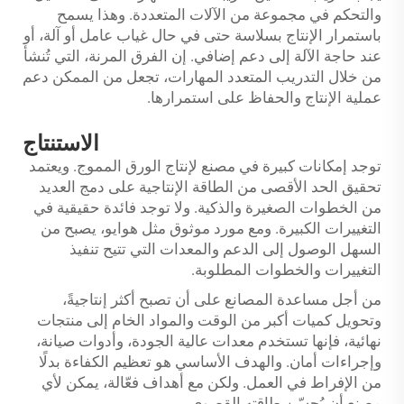
والتحكم في مجموعة من الآلات المتعددة. وهذا يسمح
باستمرار الإنتاج بسلاسة حتى في حال غياب عامل أو آلة، أو
عند حاجة الآلة إلى دعم إضافي. إن الفرق المرنة، التي تُنشأ
من خلال التدريب المتعدد المهارات، تجعل من الممكن دعم
عملية الإنتاج والحفاظ على استمرارها.
الاستنتاج
توجد إمكانات كبيرة في مصنع لإنتاج الورق المموج. ويعتمد
تحقيق الحد الأقصى من الطاقة الإنتاجية على دمج العديد
من الخطوات الصغيرة والذكية. ولا توجد فائدة حقيقية في
التغييرات الكبيرة. ومع مورد موثوق مثل هوايو، يصبح من
السهل الوصول إلى الدعم والمعدات التي تتيح تنفيذ
التغييرات والخطوات المطلوبة.
من أجل مساعدة المصانع على أن تصبح أكثر إنتاجيةً،
وتحويل كميات أكبر من الوقت والمواد الخام إلى منتجات
نهائية، فإنها تستخدم معدات عالية الجودة، وأدوات صيانة،
وإجراءات أمان. والهدف الأساسي هو تعظيم الكفاءة بدلًا
من الإفراط في العمل. ولكن مع أهداف فعّالة، يمكن لأي
مصنع أن يُحسّن طاقته القصوى.