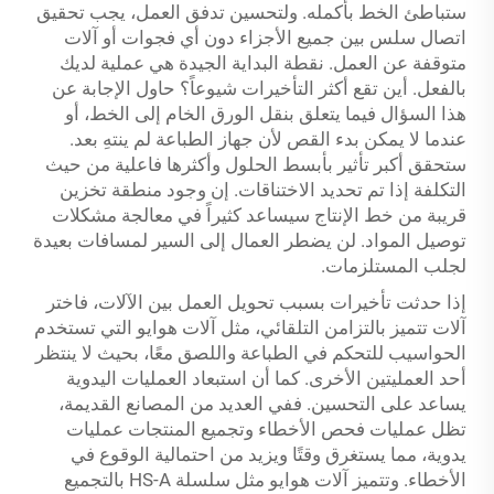
ستباطئ الخط بأكمله. ولتحسين تدفق العمل، يجب تحقيق
اتصال سلس بين جميع الأجزاء دون أي فجوات أو آلات
متوقفة عن العمل. نقطة البداية الجيدة هي عملية لديك
بالفعل. أين تقع أكثر التأخيرات شيوعاً؟ حاول الإجابة عن
هذا السؤال فيما يتعلق بنقل الورق الخام إلى الخط، أو
عندما لا يمكن بدء القص لأن جهاز الطباعة لم ينتهِ بعد.
ستحقق أكبر تأثير بأبسط الحلول وأكثرها فاعلية من حيث
التكلفة إذا تم تحديد الاختناقات. إن وجود منطقة تخزين
قريبة من خط الإنتاج سيساعد كثيراً في معالجة مشكلات
توصيل المواد. لن يضطر العمال إلى السير لمسافات بعيدة
لجلب المستلزمات.
إذا حدثت تأخيرات بسبب تحويل العمل بين الآلات، فاختر
آلات تتميز بالتزامن التلقائي، مثل آلات هوايو التي تستخدم
الحواسيب للتحكم في الطباعة واللصق معًا، بحيث لا ينتظر
أحد العمليتين الأخرى. كما أن استبعاد العمليات اليدوية
يساعد على التحسين. ففي العديد من المصانع القديمة،
تظل عمليات فحص الأخطاء وتجميع المنتجات عمليات
يدوية، مما يستغرق وقتًا ويزيد من احتمالية الوقوع في
الأخطاء. وتتميز آلات هوايو مثل سلسلة HS-A بالتجميع