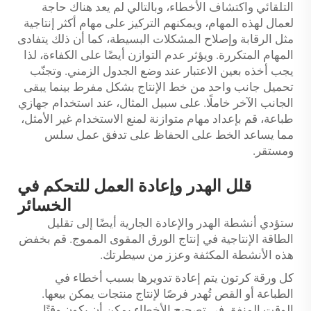
التلقائي واكتشاف الأخطاء، وبالتالي لم يعد هناك حاجة
لعمال لهذه المهام، ويمكنهم التركيز على مهام أكثر إنتاجية
مثل الرقابة وإصلاح المشكلات البسيطة، كما أن ذلك يتفادى
المهام المتكررة. ويؤثر عدم التوازن أيضًا على الكفاءة، لذا
يجب أخذه بعين الاعتبار عند وضع الجدول الزمني. وتجنّب
تحميل جانب واحد من خط الإنتاج بشكل مفرط بينما يبقى
الجانب الآخر خاملًا. على سبيل المثال، عند استخدام جهازي
طباعة، قم بإعداد مهام متوازنة لمنع الاستخدام غير الأمثل،
مما يساعد الخط على الحفاظ على تدفق عمل سلس
ومستقر.
قلل الهدر وإعادة العمل للتحكم في
الخسائر
ستؤدي أنشطة الهدر والإعادة الجارية أيضًا إلى تقليل
الطاقة الإنتاجية في إنتاج الورق المقوى المموج. قم بخفض
هذه الأنشطة المكثفة وعزز من سيطرتك.
كل ورقة كرتون يتم إعادة تدويرها بسبب أخطاء في
الطباعة أو القص تُهدر فرصًا لإنتاج منتجات يمكن بيعها.
الوقت المنفق في تصحيح الأخطاء يمكن أن يكون وقتًا