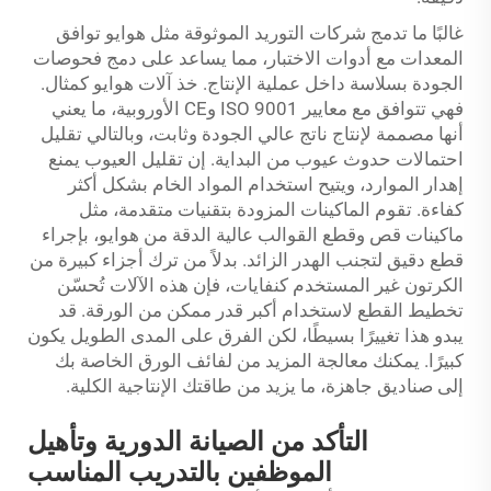
غالبًا ما تدمج شركات التوريد الموثوقة مثل هوايو توافق
المعدات مع أدوات الاختبار، مما يساعد على دمج فحوصات
الجودة بسلاسة داخل عملية الإنتاج. خذ آلات هوايو كمثال.
فهي تتوافق مع معايير ISO 9001 وCE الأوروبية، ما يعني
أنها مصممة لإنتاج ناتج عالي الجودة وثابت، وبالتالي تقليل
احتمالات حدوث عيوب من البداية. إن تقليل العيوب يمنع
إهدار الموارد، ويتيح استخدام المواد الخام بشكل أكثر
كفاءة. تقوم الماكينات المزودة بتقنيات متقدمة، مثل
ماكينات قص وقطع القوالب عالية الدقة من هوايو، بإجراء
قطع دقيق لتجنب الهدر الزائد. بدلاً من ترك أجزاء كبيرة من
الكرتون غير المستخدم كنفايات، فإن هذه الآلات تُحسّن
تخطيط القطع لاستخدام أكبر قدر ممكن من الورقة. قد
يبدو هذا تغييرًا بسيطًا، لكن الفرق على المدى الطويل يكون
كبيرًا. يمكنك معالجة المزيد من لفائف الورق الخاصة بك
إلى صناديق جاهزة، ما يزيد من طاقتك الإنتاجية الكلية.
التأكد من الصيانة الدورية وتأهيل
الموظفين بالتدريب المناسب