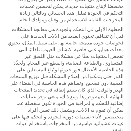
مخصصًا لإنتاج منتجات جديدة. يمكن لتحسين عمليات
التحكم في الجودة تقليل هذه الخسائر، وبالتالي زيادة
المخرجات القابلة للاستخدام من وقتك وموادك الخام.
الخطوة الأولى في التحكم بالجودة هي معالجة المشكلات
قبل أن تتفاقم. تحتوي العديد من الآلات الجديدة على
فحوصات جودة مدمجة خاصة بها. على سبيل المثال، يحتوي
معدات هوايو على خاصية اكتشاف العيوب تلقائيًا التي
تفحص المنتجات بحثًا عن مشكلات مثل اللصق غير
المتساوي، والطباعة الضبابية، والقطع غير المحاذِ. وتُحدِّد
هذه الخاصية الأعطال فور حدوثها وتُبلغ المشغلين على
الفور حتى يتمكنوا من إصلاح المشكلة قبل توزيع المنتجات
المعيبة دون تصحيح. وتساهم هذه الخاصية في القضاء على
الهدر والوقت الذي كان سيتم إنفاقه في تحديد المنتجات
النهائية المعيبة وفرزها. ومع ذلك، ينبغي توفر عمليات
إضافية للتحكم والمراقبة في الجودة تكون منفصلة عما
يمكن أن تقوم به الآلات. ويشمل ذلك تعيين أفراد
متخصصين لأداء تقييمات دورية للجودة والتحكم فيها على
عينات عشوائية قياسية من المخرجات باستخدام أدوات
دقيقة.