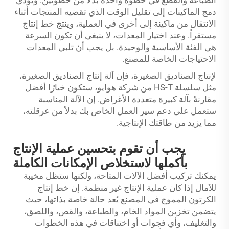
الطباعة والقطع في خطوة واحدة بدلاً من خطوتين. ويؤدي
دمج الماكينات إلى تقليل الوقت الذي تقضيه المنتجات أثناء
الانتقال من ماكينة إلى أخرى في العملية، وينتج خط إنتاج
مستقراً. وعند اختيار المعدات، لا ينبغي أن تكون السرعة
هي الفئة الأساسية والوحيدة. بل يجب أن تلبي المعدات
الاحتياجات الخاصة للمصنع.
لإنتاج الصناديق الصغيرة، فإن آلة إنتاج الصناديق الصغيرة،
مثل سلسلة HS-T من شركة هوايو، ستكون خيارًا أفضل
مقارنةً بآلة كبيرة متعددة الأغراض. إن الآلة المناسبة
ستعمل على دعم سير العمل الخاص بك بدلاً من عرقلته،
مما يزيد من طاقتك الإنتاجية.
يجب أن تقوم بتحسين عملية الإنتاج
بأكملها لاستخلاص الإمكانات الكاملة
يمكنك تركيب أفضل الآلات المتاحة، ولكنها ستظل مخيبة
للآمال إذا كان عملية الإنتاج غير منظمة. إن خط إنتاج
الكرتون المموج في المصنع يُعد حالة خاصة بذاتها، حيث
يتضمن تخزين المواد الخام، والطباعة، والقص، واللصق،
والتغليف، وأي فجوات أو اختناقات في هذه الخطوات