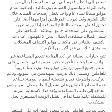
تضطر إلى انتظار قدوم فني إلى الموقع، مما يقلل من
وقت التوقف. ولتسهيل الصيانة دون تكاليف إضافية، تقدم
هوايو ضمانًا لمدة عام واحد يغطي إصلاحات الصيانة خلال
تلك الفترة. ويُعد تدريب الموظفين أمرًا مهمًا أيضًا. فلن
تحقق أفضل المعدات النتائج المتوقعة إذا لم يتم تدريب
المشغلين على استخدام جميع الوظائف المتاحة. على
سبيل المثال، سيتفادى العمال الذين لا يفهمون إعدادات
الكشف التلقائي في ماكينات هوايو اكتشاف المشكلات
وسيؤدي ذلك إلى هدر أكبر من اللازم.
تتيح خيارات الصيانة عن بُعد المتاحة تقديم المساعدة عبر
الهاتف، مما يتجنب تأخيرات غير ضرورية في الحصول على
الدعم. جميع الموردين مثل هوايو يقدمون دعماً تدريبياً
للعاملين، ويشمل ذلك تدريب المهندسين في الموقع، ودعم
التركيب، وأشرطة فيديو تشغيلية للمهام اليومية. تساعد
هذه المصادر العاملين على تشغيل النظام وحل المهام دون
الحاجة إلى طلب المساعدة. ويُعد هذا الاستجابة المرنة
للمشكلة عاملاً مساعداً في تقليل الوقت المستغرق لحل
المشكلات.
يجب تدريب العاملين تدريباً متعدد المهارات على التشغيل