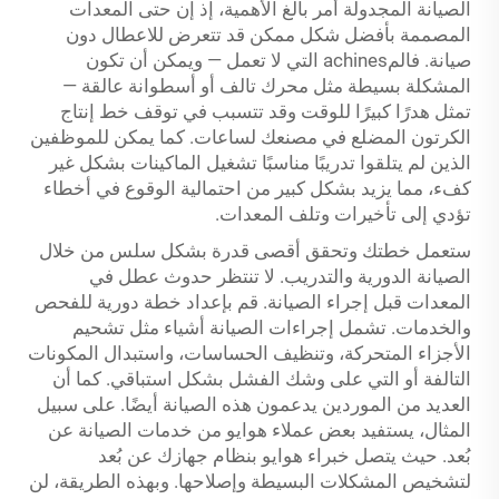
الصيانة المجدولة أمر بالغ الأهمية، إذ إن حتى المعدات
المصممة بأفضل شكل ممكن قد تتعرض للاعطال دون
صيانة. فالمachines التي لا تعمل — ويمكن أن تكون
المشكلة بسيطة مثل محرك تالف أو أسطوانة عالقة —
تمثل هدرًا كبيرًا للوقت وقد تتسبب في توقف خط إنتاج
الكرتون المضلع في مصنعك لساعات. كما يمكن للموظفين
الذين لم يتلقوا تدريبًا مناسبًا تشغيل الماكينات بشكل غير
كفء، مما يزيد بشكل كبير من احتمالية الوقوع في أخطاء
تؤدي إلى تأخيرات وتلف المعدات.
ستعمل خطتك وتحقق أقصى قدرة بشكل سلس من خلال
الصيانة الدورية والتدريب. لا تنتظر حدوث عطل في
المعدات قبل إجراء الصيانة. قم بإعداد خطة دورية للفحص
والخدمات. تشمل إجراءات الصيانة أشياء مثل تشحيم
الأجزاء المتحركة، وتنظيف الحساسات، واستبدال المكونات
التالفة أو التي على وشك الفشل بشكل استباقي. كما أن
العديد من الموردين يدعمون هذه الصيانة أيضًا. على سبيل
المثال، يستفيد بعض عملاء هوايو من خدمات الصيانة عن
بُعد. حيث يتصل خبراء هوايو بنظام جهازك عن بُعد
لتشخيص المشكلات البسيطة وإصلاحها. وبهذه الطريقة، لن