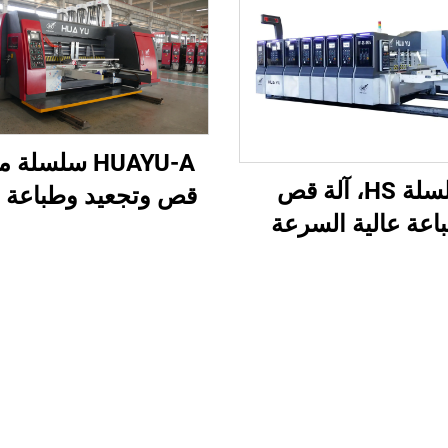
HUAYU-A سلسلة 
سلسلة HS، آلة قص
قص وتجعيد وطباعة ع
اعة عالية السرعة
السرعة مُحكمة الت
بة بالكامل مع نقل
بواسطة الحاسوب بال
ي بالكامل (طباعة
وية بنقل فراغي)