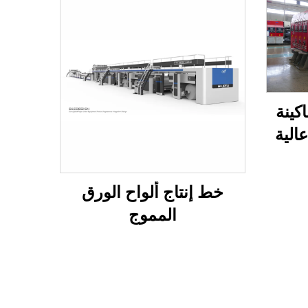
ماكينة
الية
حكم
كامل
خط إنتاج ألواح الورق
المموج