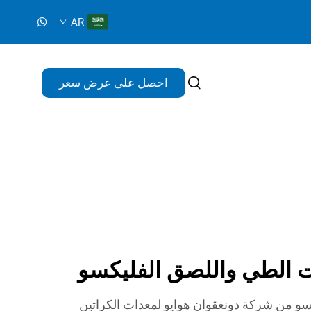
AR
احصل على عرض سعر
لات الطي واللصق الفليكسو
كسو من شركة دونغقوان هوايو لمعدات الكراتين