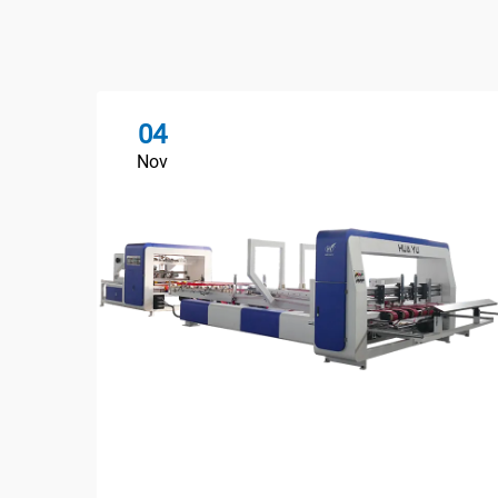
04
Nov
ما ه
استخ