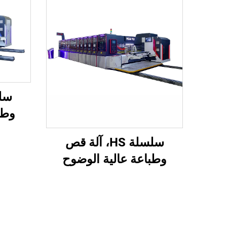
وطب
محوس
سلسلة HS، آلة قص
فراغ
وطباعة عالية الوضوح
عل
محوسبة بالكامل مع نقل
فراغي بالكامل (طباعة
علوية بنقل فراغي)