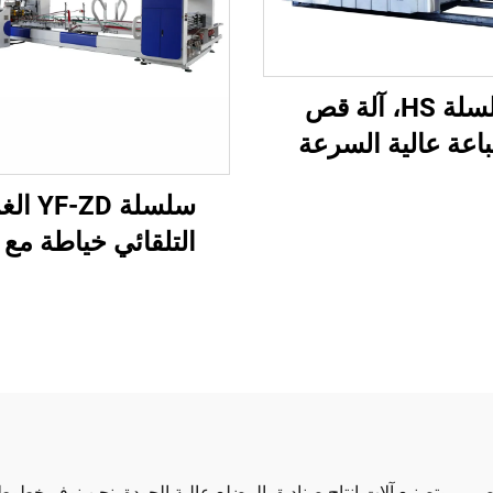
سلسلة HS، آلة قص
اعة عالية السرعة
بة بالكامل مع نقل
سلسلة F-ZD
ي بالكامل (طباعة
التلقائي خياطة مع آ
وية بنقل فراغي)
تشكيل الحزم التلقا
 تصميم وتصنيع آلات إنتاج صناديق المضلع عالية الجودة. نحن نوفر خطوط