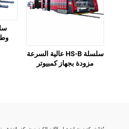
وطب
محوس
سلسلة HS-B عالية السرعة
فراغ
مزودة بجهاز كمبيوتر
عل
بالكامل للطباعة واللصق مع
آلة تجميع تلقائية
تُعَدّ شركة دونغوانغ هوايو لآلات الكرتون شركة رائدة في