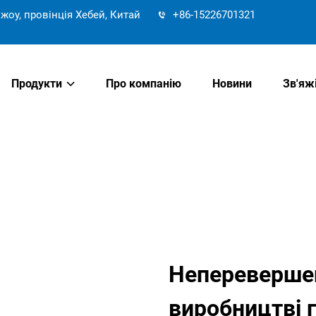
жоу, провінція Хебей, Китай
+86-15226701321
Продукти
Про компанію
Новини
Зв'яж
Неперевершен
виробництві 