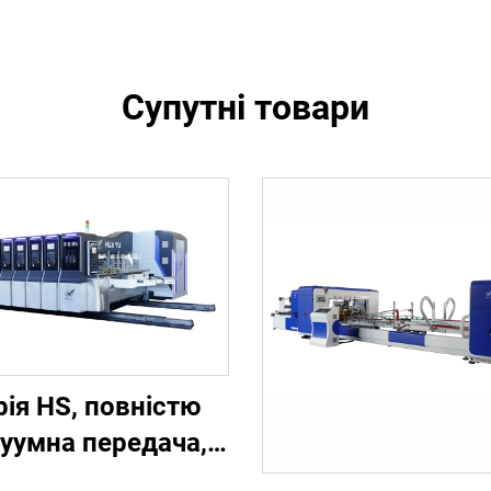
Супутні товари
рія HS, повністю
уумна передача,
повністю