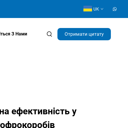
UK
Отримати цитату
іться З Нами
а ефективність у
гофрокоробів