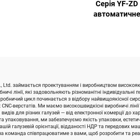
Серія YF-ZD
мп'ютеризована,
автоматичн
сокошвидкісна
склеювання, про
друкарська
та автоматич
резерувальна
упаковка
машина для
зування (вакуумна
едача з верхнім
друкуванням)
., Ltd. займається проектуванням і виробництвом високояк
чі лінії, які задовольняють різноманітні індивідуальні по
робничий цикл починається з відбору найвищоякісної сиро
CNC-верстатів. Ми маємо високошвидкісні виробничі лінії 
 видів для різних галузей — від електронної комерції до х
 упаковування, ми забезпечуємо якість упаковки, естетич
нашій галузевій орієнтації, відданості НДР та передових 
на команда співпрацюватиме з вами, щоб розробити та реал