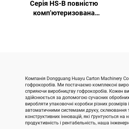
Серія HS-B повністю
ко
комп'ютеризована
ви
високошвидкісна
машина для друку,
ф
склеювання з
автоматичним
вирі
пакуванням
пер
Компанія Dongguang Huayu Carton Machinery Co
гофрокоробів. Ми постачаємо комплексні виробни
сприяючи виробництву гофрокоробів. Кожен ви
здійснюється за допомогою сучасних обробних 
виробляти упаковочні коробки різних розмірів і
автоматичними системами друку, склеювання та
конструктивних інновацій, які ґрунтуються на 
продуктивність і рентабельність, наша інженер