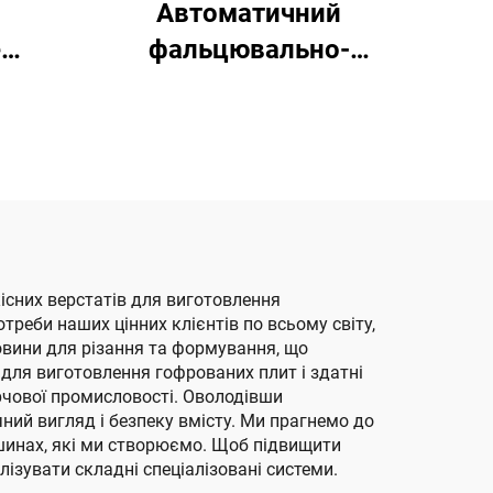
Автоматичний
е
фальцювально-
шиття
клейовий апарат серії
на
YF-Z з машиною для
автоматичного
пакування
існих верстатів для виготовлення
треби наших цінних клієнтів по всьому світу,
вини для різання та формування, що
для виготовлення гофрованих плит і здатні
арчової промисловості. Оволодівши
ний вигляд і безпеку вмісту. Ми прагнемо до
машинах, які ми створюємо. Щоб підвищити
ізувати складні спеціалізовані системи.