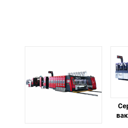
Се
вак