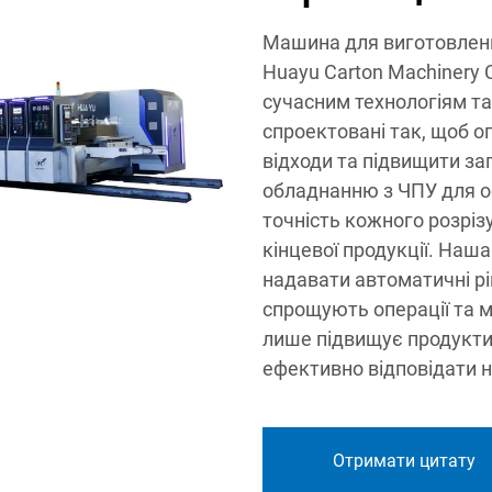
Машина для виготовленн
Huayu Carton Machinery C
сучасним технологіям та
спроектовані так, щоб о
відходи та підвищити за
обладнанню з ЧПУ для о
точність кожного розрізу
кінцевої продукції. Наш
надавати автоматичні рі
спрощують операції та м
лише підвищує продукти
ефективно відповідати 
Отримати цитату