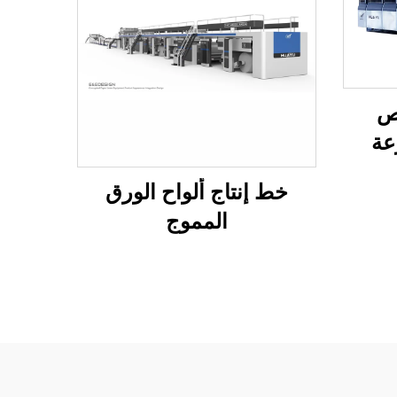
ة قص
عة
نقل
خط إنتاج ألواح الورق
اعة
المموج
)