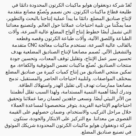
تُعَدّ شركة دونغقوان هوايو ماكينات الكرتون المحدودة دائمًا في
طليعة قطاع ماكينات الكرتون. نحن نصمم ونُصنّع مصانع متقدمة
لإنتاج صناديق المضلع. دائمًا ما يبدأ عملية إنتاجنا بالبحث والتطوير،
مما يمكّننا من تلبية احتياجات عملائنا حول العالم. ولتصنيع معداتنا
التي تشمل أيضًا خطوط إنتاج ألواح المضلع عالية السرعة، وآلات
الطباعة واللصق الآلية، وآلات طباعة الكرتون وقصه وقطعه
بالقالب عالية السرعة، نستخدم ماكينات معالجة CNC متقدمة
والتشغيل الآلي. نُصمم مصانعنا لإنتاج الصناديق المضلعية بهدف
تحسين سير عمل الإنتاج، وتقليل توقف المعدات، وتحسين جودة
منتجات الصناديق. نُصنّع ماكينات تضمن الموثوقية والكفاءة، مع
تمكين منتجي الصناديق من إنتاج كميات كبيرة من صناديق المضلع
بمختلف المواصفات. ولتلبية احتياجات الحاضر والمستقبل، تدمج
مصانعنا ممارسات تهدف إلى تقليل الهدر واستهلاك الطاقة.
وندرك أيضًا أهمية التنمية المستدامة، ولهذا السبب تقلل أنظمتنا
من الأثر البيئي أيضًا. ونسعى جاهدين لضمان رضا عملائنا وتحقيق
احتياجاتهم الإنتاجية الفريدة. يتوفر متخصصونا لمساعدة العملاء
خلال مراحل التركيب والاستخدام، وضمان حصولهم على القيمة
القصوى من معداتنا. مع التركيز على الابتكار والجودة، ستكون
شركة دونغقوان هوايو ماكينات الكرتون المحدودة شريكك الموثوق
في تصنيع صناديق المضلع.