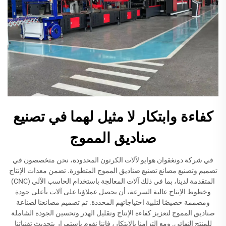
كفاءة وابتكار لا مثيل لهما في تصنيع
صناديق المموج
في شركة دونغقوان هوايو لآلات الكرتون المحدودة، نحن متخصصون في
تصميم وتصنيع مصانع تصنيع صناديق المموج المتطورة. تضمن معدات الإنتاج
المتقدمة لدينا، بما في ذلك آلات المعالجة باستخدام الحاسب الآلي (CNC)
وخطوط الإنتاج عالية السرعة، أن يحصل عملاؤنا على آلات بأعلى جودة
ومصممة خصيصًا لتلبية احتياجاتهم المحددة. تم تصميم مصانعنا لصناعة
صناديق المموج لتعزيز كفاءة الإنتاج وتقليل الهدر وتحسين الجودة الشاملة
للمنتج النهائي. ومع التزامنا بالابتكار، فإننا نقوم باستمرار بتحديث تقنياتنا