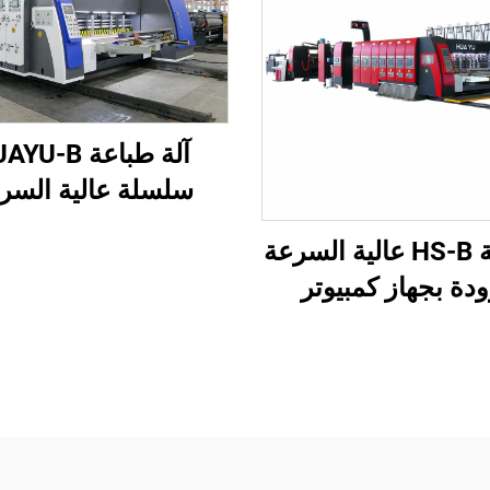
آلة طباعة U-B
سلسلة عالية السر
ومُحكمة التشغيل ال
سلسلة HS-B عالية السرعة
بالكامل
دة بجهاز كمبيوتر
ل للطباعة واللصق مع
لة تجميع تلقائية