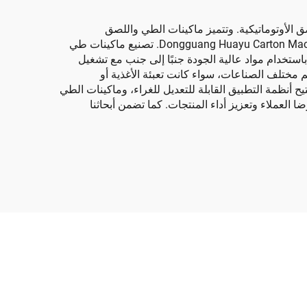
 الأوتوماتيكية. وتتميز ماكينات الطي واللصق
الأوتوماتيكية الخاصة بنا بالسرعة والكفاءة، وهي معروفة لدى شركة Huayu Carton Machinery Co. وتواصل شركة Dongguang Huayu Carton Machinery Co. تصنيع ماكينات طي
 باستخدام مواد عالية الجودة جنبًا إلى جنب مع تشغيل
ئم مختلف الصناعات، سواء كانت تعبئة الأغذية أو
أنظمة التطبيق القابلة للتعديل للغراء، وماكينات الطي
 العملاء وتعزيز أداء المنتجات. كما تضمن أبحاثنا