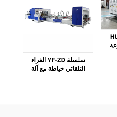
HUAY
عة
آلي
سلسلة YF-ZD الغراء
التلقائي خياطة مع آلة
تشكيل الحزم التلقائية