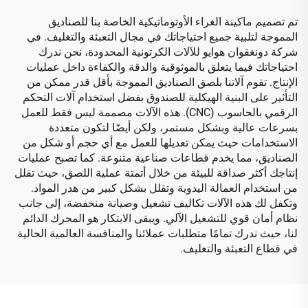
تم تصميم ماكينة الغراء الأوتوماتيكية الخاصة بنا للصناديق
المموجة لتلبية جميع احتياجاتك في مجال التعبئة والتغليف. في
شركة دونغقوان هوايو للآلات الكرتونية المحدودة، نحن ندرك
احتياجاتك فيما يتعلق بالموثوقية والدقة والكفاءة داخل عمليات
الإنتاج. تقوم آلاتنا بلصق الصناديق المموجة بأقل قدر ممكن من
التأثير على البنية الهيكلية للصندوق بفضل استخدام آلات التحكم
الرقمي بالحاسوب (CNC). هذه الآلات مصممة ليس فقط للعمل
بسرعات عالية وبشكل مستمر، ولكن أيضًا لتكون متعددة
الاستخدامات حيث يمكن تعديلها للعمل مع أي حجم أو شكل من
الصناديق، مما يخدم قطاعات صناعية متنوعة. كما تصبح عمليات
إنتاجك أكثر صداقة للبيئة من خلال أتمتة عملية اللصق، حيث تقلل
من استخدام العمالة اليدوية وتقلل بشكل كبير من هدر المواد.
وتكفل لك هذه الآلات تكاليف تشغيل وصيانة منخفضة، إلى جانب
نظام أمان قوي للتشغيل الآلي. ويبقى الابتكار هو المحرك الدائم
لنا، حيث ندرك تمامًا متطلبات عملائنا والمنافسة العالمية الحالية
في قطاع التعبئة والتغليف.