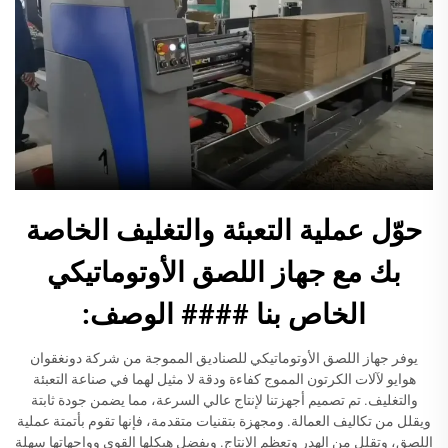
حوّل عملية التعبئة والتغليف الخاصة
بك مع جهاز اللصق الأوتوماتيكي
الخاص بنا #### الوصف:
يوفر جهاز اللصق الأوتوماتيكي للصناديق المموجة من شركة دونغقوان
هوايو لآلات الكرتون المموج كفاءة ودقة لا مثيل لهما في صناعة التعبئة
والتغليف. تم تصميم أجهزتنا لإنتاج عالي السرعة، مما يضمن جودة ثابتة
ويقلل من تكاليف العمالة. ومجهزة بتقنيات متقدمة، فإنها تقوم بأتمتة عملية
اللصق، وتقلل من الهدر وتعظم الإنتاج. وبفضل هيكلها القوي وواجهاتها سهلة