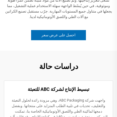
تسعى لتعزيز إنتاجيتها. وتم تصنيع آلاتنا من مواد متينة تضمن عمرًا طويلاً
وموثوقية، في حين يُبسّط الواجهة سهلة الاستخدام عملية التشغيل، مما
يجعلها في متناول جميع المستويات المهارية. جرّب مستقبل تصنيع الكراتين
مع آلات الطي واللصق الأوتوماتيكية لدينا.
احصل على عرض سعر
دراسات حالة
تبسيط الإنتاج لشركة ABC للتعبئة
واجهت شركة ABC Packaging، وهي مزودة رائدة لحلول التعبئة
والتغليف، تحديات في تلبية الطلب المتزايد على منتجاتها. وبفضل
دمجها لماكينة الطي واللصق الأوتوماتيكية الخاصة بنا، تمكنت
الشركة من تحقيق زيادة بنسبة 40٪ في كفاءة الإنتاج. وقد قللت آلية