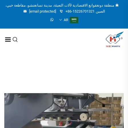
منطقة دونغقوانغ الاقتصادية لآلات التعبئة، مدينة تسانغتشو، مقاطعة خبي،
الصين
+86-15226701321
[email protected]
AR