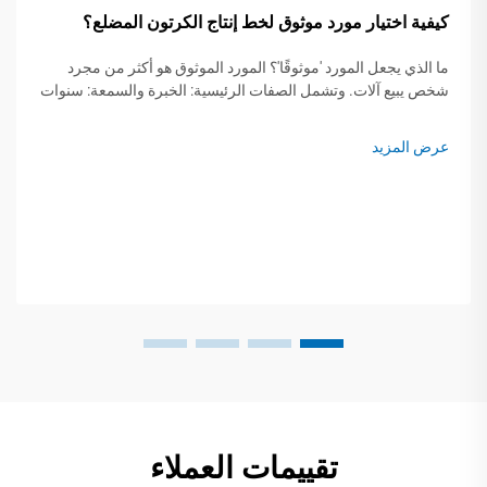
كيفية اختيار مورد موثوق لخط إنتاج الكرتون المضلع؟
ما الذي يجعل المورد 'موثوقًا'؟ المورد الموثوق هو أكثر من مجرد
شخص يبيع آلات. وتشمل الصفات الرئيسية: الخبرة والسمعة: سنوات
العمل، وملاحظات العملاء الإيجابية، ودراسات الحالة، والمرجعيات.
القدرات التقنية...
عرض المزيد
تقييمات العملاء