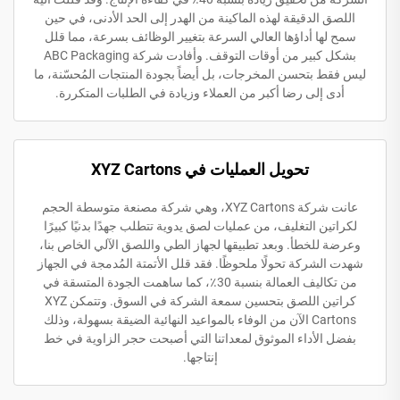
اللصق الدقيقة لهذه الماكينة من الهدر إلى الحد الأدنى، في حين
سمح لها أداؤها العالي السرعة بتغيير الوظائف بسرعة، مما قلل
بشكل كبير من أوقات التوقف. وأفادت شركة ABC Packaging
ليس فقط بتحسن المخرجات، بل أيضاً بجودة المنتجات المُحسّنة، ما
أدى إلى رضا أكبر من العملاء وزيادة في الطلبات المتكررة.
تحويل العمليات في XYZ Cartons
عانت شركة XYZ Cartons، وهي شركة مصنعة متوسطة الحجم
لكراتين التغليف، من عمليات لصق يدوية تتطلب جهدًا بدنيًا كبيرًا
وعرضة للخطأ. وبعد تطبيقها لجهاز الطي واللصق الآلي الخاص بنا،
شهدت الشركة تحولًا ملحوظًا. فقد قلل الأتمتة المُدمجة في الجهاز
من تكاليف العمالة بنسبة 30٪، كما ساهمت الجودة المتسقة في
كراتين اللصق بتحسين سمعة الشركة في السوق. وتتمكن XYZ
Cartons الآن من الوفاء بالمواعيد النهائية الضيقة بسهولة، وذلك
بفضل الأداء الموثوق لمعداتنا التي أصبحت حجر الزاوية في خط
إنتاجها.