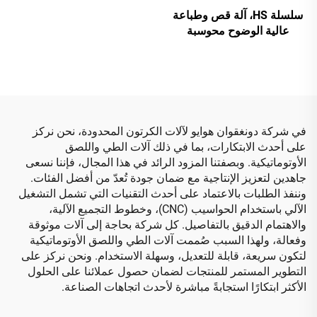
التشغيل الآلي بالكامل
سلسلة HS، آلة قص وطباعة
عالية الوضوح محوسبة
بالكامل مع نقل فراغي
بالكامل (طباعة علوية بنقل
فراغي)
في شركة دونغقوان هوايو لآلات الكرتون المحدودة، نحن نركز
على أحدث الابتكارات، بما في ذلك آلات الطي واللصق
الأوتوماتيكية. وبصفتنا المزود الرائد في هذا المجال، فإننا نسعى
جاهدين لتعزيز الإنتاجية مع ضمان جودة تُعدّ من أفضل الفئات.
وننفذ الطلبات بالاعتماد على أحدث التقنيات التي تشمل التشغيل
الآلي باستخدام الحواسيب (CNC)، وخطوط التجميع الآلية،
والاهتمام الدقيق بالتفاصيل. كل شركة بحاجة إلى آلات موثوقة
وفعالة، ولهذا السبب صُممت آلات الطي واللصق الأوتوماتيكية
لتكون سريعة، قابلة للتعديل، وسهلة الاستخدام. ونحن نركز على
التطوير المستمر للمنتجات لضمان حصول عملائنا على الحلول
الأكثر ابتكارًا استجابةً مباشرة لأحدث اتجاهات الصناعة.