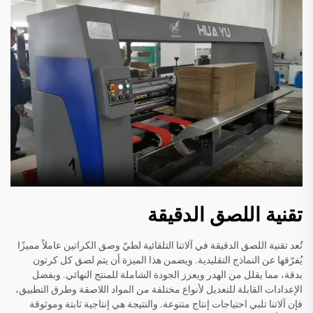
تقنية اللصق الدقيقة
تُعد تقنية اللصق الدقيقة في آلاتنا التلقائية لطيّ وصق الكراتين عاملاً مميزًا
يُفرّقها عن النماذج التقليدية. ويضمن هذا الميزة أن يتم لصق كل كرتون
بدقة، مما يقلل من الهدر ويعزز الجودة الشاملة للمنتج النهائي. وبفضل
الإعدادات القابلة للتعديل لأنواع مختلفة من المواد اللاصقة وطرق التطبيق،
فإن آلاتنا تلبي احتياجات إنتاج متنوعة. والنتيجة هي إنتاجية ثابتة وموثوقة